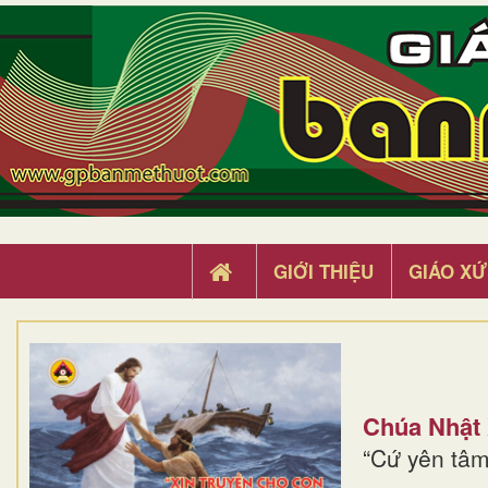
GIỚI THIỆU
GIÁO XỨ
Chúa Nhật
“Cứ yên tâm