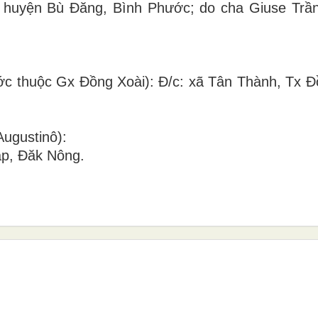
 huyện Bù Đăng, Bình Phước; do cha Giuse Trầ
ớc thuộc Gx Đồng Xoài): Đ/c: xã Tân Thành, Tx Đ
ugustinô):
p, Đăk Nông.