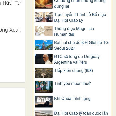
Có dừng chân nhưng không
n Hữu Từ
đứng lại
Trực tuyến Thánh lễ Bế mạc
Đại Hội Giáo Lý
Thông điệp Magnifica
ồng Xoài,
Humanitas
Bài hát chủ đề ĐH Giới trẻ TG
Seoul 2027
ĐTC sẽ tông du Uruguay,
Argentina và Pêru
Tiếp kiến chung (5/8)
Tình yêu muôn thuở
Khi Chúa thinh lặng
Đại Hội Giáo lý toàn quốc lần