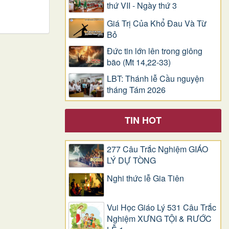
thứ VII - Ngày thứ 3
Giá Trị Của Khổ Ðau Và Từ
Bỏ
Đức tin lớn lên trong giông
bão (Mt 14,22-33)
LBT: Thánh lễ Cầu nguyện
tháng Tám 2026
TIN HOT
277 Câu Trắc Nghiệm GIÁO
LÝ DỰ TÒNG
Nghi thức lễ Gia Tiên
Vui Học Giáo Lý 531 Câu Trắc
Nghiệm XƯNG TỘI & RƯỚC