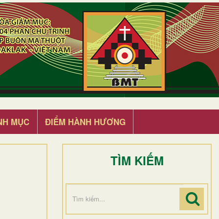
NH MỤC
ĐIỂM HÀNH HƯƠNG
TÌM KIẾM