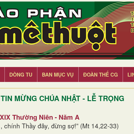
DÒNG TU
BAN MỤC VỤ
ĐOÀN THỂ CG
LI
TIN MỪNG CHÚA NHẬT - LỄ TRỌNG
 XIX Thường Niên - Năm A
, chính Thầy đây, đừng sợ!” (Mt 14,22-33)