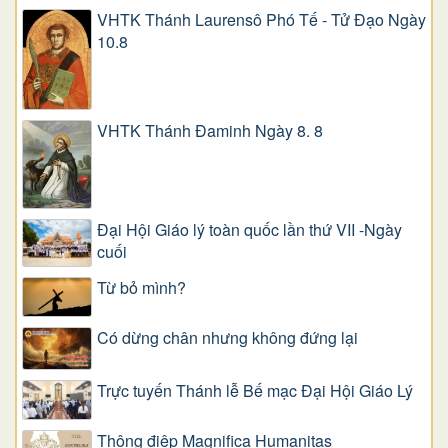
VHTK Thánh Laurensô Phó Tế - Tử Đạo Ngày
10.8
VHTK Thánh Đaminh Ngày 8. 8
Đại Hội Giáo lý toàn quốc lần thứ VII -Ngày
cuối
Từ bỏ mình?
Có dừng chân nhưng không đứng lại
Trực tuyến Thánh lễ Bế mạc Đại Hội Giáo Lý
Thông điệp Magnifica Humanitas