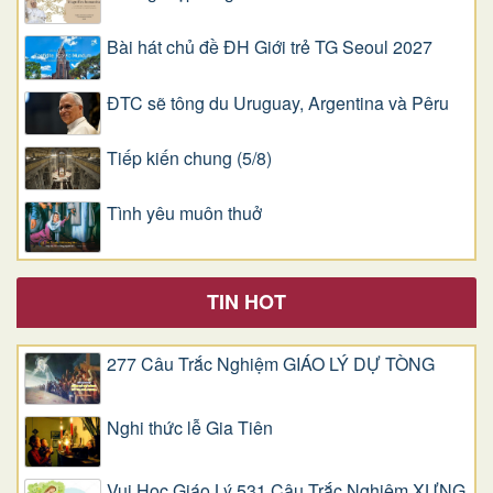
Bài hát chủ đề ĐH Giới trẻ TG Seoul 2027
ĐTC sẽ tông du Uruguay, Argentina và Pêru
Tiếp kiến chung (5/8)
Tình yêu muôn thuở
TIN HOT
277 Câu Trắc Nghiệm GIÁO LÝ DỰ TÒNG
Nghi thức lễ Gia Tiên
Vui Học Giáo Lý 531 Câu Trắc Nghiệm XƯNG