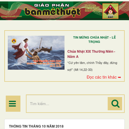
TRANG NHẤT
GIỚI THIỆU
GIÁO XỨ
TIN MỪNG CHÚA NHẬT - LỄ
DÒNG TU
TRỌNG
BAN MỤC VỤ
Chúa Nhật XIX Thường Niên -
Năm A
ĐOÀN THỂ CG
“Cứ yên tâm, chính Thầy đây, đừng
sợ!” (Mt 14,22-33)
LINH MỤC
Đọc các tin khác ➥
ĐIỂM HÀNH HƯƠNG
THÔNG TIN THÁNG 10 NĂM 2018