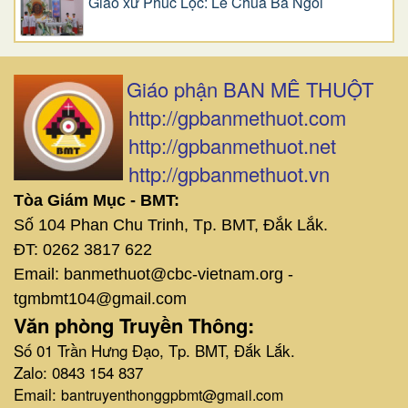
Giáo xứ Phúc Lộc: Lễ Chúa Ba Ngôi
Giáo phận BAN MÊ THUỘT
http://gpbanmethuot.com
http://gpbanmethuot.net
http://gpbanmethuot.vn
Tòa Giám Mục - BMT:
Số 104 Phan Chu Trinh, Tp. BMT, Đắk Lắk.
ĐT: 0262 3817 622
Email: banmethuot@cbc-vietnam.org -
tgmbmt104@gmail.com
Văn phòng Truyền Thông:
Số 01 Trần Hưng Đạo, Tp. BMT, Đắk Lắk.
Zalo: 0843 154 837
Email:
bantruyenthonggpbmt@gmail.com