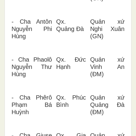
- Cha Antôn
Qx.
Quản xứ
Nguyễn Phi
Quảng Đà
Nghi Xuân
Hùng
(GN)
- Cha Phaolô
Qx. Đức
Quản xứ
Nguyễn Thư
Hạnh
Vinh An
Hùng
(ĐM)
- Cha Phêrô
Qx. Phúc
Quản xứ
Phạm Bá
Bình
Quảng Đà
Huỳnh
(ĐM)
- Cha Giuse
Qx. Gia
Quản xứ