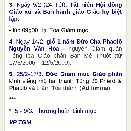
3.
Ngày 9/2 (24 Tết):
Tất niên Hội đồng
Giáo xứ và Ban hành giáo Giáo họ biệt
lập.
-
lúc 09g00, tại Tòa Giám mục.
4.
Ngày 14/2:
giỗ 1 năm
Đức Cha Phaolô
Nguyễn Văn Hòa
-
nguyên Giám quản
Tông tòa Giáo phận Ban Mê Thuột (từ
17/5/2006 – 12/5/2009).
5.
25/2-17/3:
Đức Giám mục Giáo phận
kính viếng mộ hai thánh Tông đồ Phêrô &
Phaolô
và thăm Tòa thánh (
Ad limina
)
***
* 5 - 9/3: Thường huấn Linh mục
VP TGM