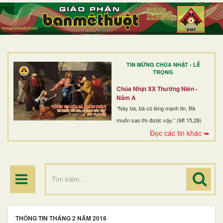
TRANG NHẤT
GIỚI THIỆU
GIÁO XỨ
TIN MỪNG CHÚA NHẬT - LỄ
DÒNG TU
TRỌNG
BAN MỤC VỤ
Chúa Nhật XX Thường Niên -
Năm A
ĐOÀN THỂ CG
“Này bà, bà có lòng mạnh tin. Bà
muốn sao thì được vậy.” (Mt 15,28)
LINH MỤC
Đọc các tin khác ➥
ĐIỂM HÀNH HƯƠNG
THÔNG TIN THÁNG 2 NĂM 2018