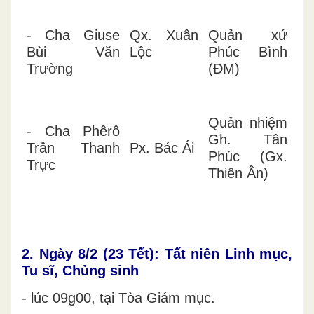
- Cha Giuse
Qx. Xuân
Quản xứ
Bùi Văn
Lộc
Phúc Bình
Trường
(ĐM)
Quản nhiệm
- Cha Phêrô
Gh. Tân
Trần Thanh
Px. Bác Ái
Phúc (Gx.
Trực
Thiên Ân)
2. Ngày 8/2 (23 Tết): Tất niên Linh mục,
Tu sĩ, Chủng sinh
-
lúc 09g00, tại Tòa Giám mục.