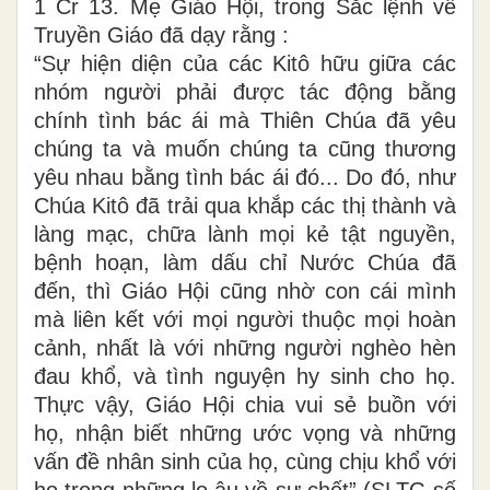
1 Cr 13. Mẹ Giáo Hội, trong Sắc lệnh về
Truyền Giáo đã dạy rằng :
“Sự hiện diện của các Kitô hữu giữa các
nhóm người phải được tác động bằng
chính tình bác ái mà Thiên Chúa đã yêu
chúng ta và muốn chúng ta cũng thương
yêu nhau bằng tình bác ái đó... Do đó, như
Chúa Kitô đã trải qua khắp các thị thành và
làng mạc, chữa lành mọi kẻ tật nguyền,
bệnh hoạn, làm dấu chỉ Nước Chúa đã
đến, thì Giáo Hội cũng nhờ con cái mình
mà liên kết với mọi người thuộc mọi hoàn
cảnh, nhất là với những người nghèo hèn
đau khổ, và tình nguyện hy sinh cho họ.
Thực vậy, Giáo Hội chia vui sẻ buồn với
họ, nhận biết những ước vọng và những
vấn đề nhân sinh của họ, cùng chịu khổ với
họ trong những lo âu về sự chết” (SLTG.số