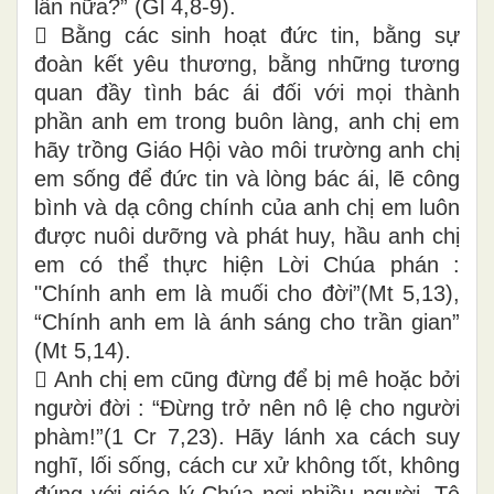
lần nữa?” (Gl 4,8-9).
 Bằng các sinh hoạt đức tin, bằng sự
đoàn kết yêu thương, bằng những tương
quan đầy tình bác ái đối với mọi thành
phần anh em trong buôn làng, anh chị em
hãy trồng Giáo Hội vào môi trường anh chị
em sống để đức tin và lòng bác ái, lẽ công
bình và dạ công chính của anh chị em luôn
được nuôi dưỡng và phát huy, hầu anh chị
em có thể thực hiện Lời Chúa phán :
"Chính anh em là muối cho đời”(Mt 5,13),
“Chính anh em là ánh sáng cho trần gian”
(Mt 5,14).
 Anh chị em cũng đừng để bị mê hoặc bởi
người đời : “Đừng trở nên nô lệ cho người
phàm!”(1 Cr 7,23). Hãy lánh xa cách suy
nghĩ, lối sống, cách cư xử không tốt, không
đúng với giáo lý Chúa nơi nhiều người. Tệ