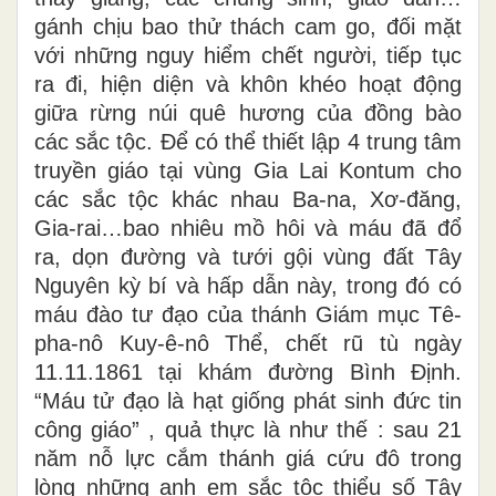
gánh chịu bao thử thách cam go, đối mặt
với những nguy hiểm chết người, tiếp tục
ra đi, hiện diện và khôn khéo hoạt động
giữa rừng núi quê hương của đồng bào
các sắc tộc. Để có thể thiết lập 4 trung tâm
truyền giáo tại vùng Gia Lai Kontum cho
các sắc tộc khác nhau Ba-na, Xơ-đăng,
Gia-rai…bao nhiêu mồ hôi và máu đã đổ
ra, dọn đường và tưới gội vùng đất Tây
Nguyên kỳ bí và hấp dẫn này, trong đó có
máu đào tư đạo của thánh Giám mục Tê-
pha-nô Kuy-ê-nô Thể, chết rũ tù ngày
11.11.1861 tại khám đường Bình Định.
“Máu tử đạo là hạt giống phát sinh đức tin
công giáo” , quả thực là như thế : sau 21
năm nỗ lực cắm thánh giá cứu đô trong
lòng những anh em sắc tộc thiểu số Tây