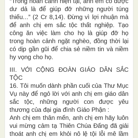
“Trong hoàn cảnh hiện tại, anh em có được
dư dả là để giúp đỡ những người túng
thiếu...” (2 Cr 8,14). Đừng vì lợi nhuận mà
để anh chị em sắc tộc thất nghiệp. Tạo
công ăn việc làm cho họ là giúp đỡ họ
trong hoàn cảnh ngặt nghèo, đồng thời lại
có dịp gần gũi để chia sẻ niềm tin và niềm
hy vọng cho họ.
III. VỚI CỘNG ĐOÀN GIÁO DÂN SẮC
TỘC
16. Tôi muốn dành phần cuối của Thư Mục
Vụ này để ngỏ lời với anh chị em giáo dân
sắc tộc, những người con được yêu
thương của đại gia đình Giáo Phận :
Anh chị em thân mến, anh chị em hãy luôn
vui mừng cảm tạ Thiên Chúa Đấng đã giải
thoát anh chị em khỏi nô lệ tội lỗi mê lầm