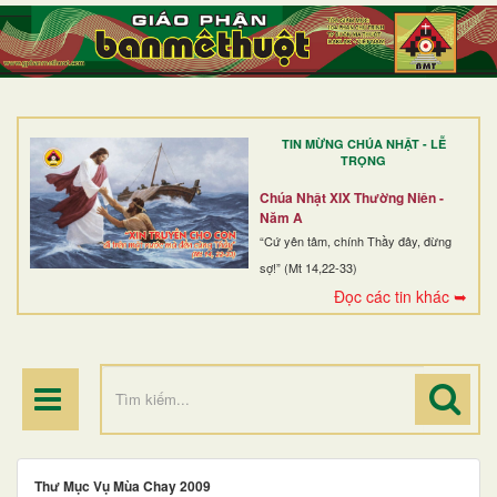
TRANG NHẤT
GIỚI THIỆU
GIÁO XỨ
TIN MỪNG CHÚA NHẬT - LỄ
DÒNG TU
TRỌNG
BAN MỤC VỤ
Chúa Nhật XIX Thường Niên -
Năm A
ĐOÀN THỂ CG
“Cứ yên tâm, chính Thầy đây, đừng
sợ!” (Mt 14,22-33)
LINH MỤC
Đọc các tin khác ➥
ĐIỂM HÀNH HƯƠNG
Thư Mục Vụ Mùa Chay 2009