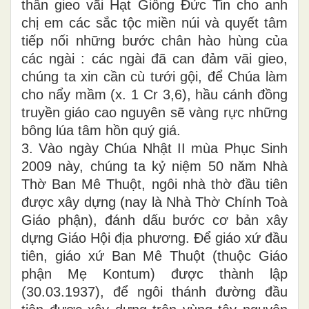
thân gieo vãi Hạt Giống Đức Tin cho anh
chị em các sắc tộc miền núi và quyết tâm
tiếp nối những bước chân hào hùng của
các ngài : các ngài đã can đảm vãi gieo,
chúng ta xin cần cù tưới gội, để Chúa làm
cho nẩy mầm (x. 1 Cr 3,6), hầu cánh đồng
truyền giáo cao nguyên sẽ vàng rực những
bông lúa tâm hồn quý giá.
3. Vào ngày Chúa Nhật II mùa Phục Sinh
2009 này, chúng ta kỷ niệm 50 năm Nhà
Thờ Ban Mê Thuột, ngôi nhà thờ đầu tiên
được xây dựng (nay là Nhà Thờ Chính Toà
Giáo phận), đánh dấu bước cơ bản xây
dựng Giáo Hội địa phương. Để giáo xứ đầu
tiên, giáo xứ Ban Mê Thuột (thuộc Giáo
phận Mẹ Kontum) được thành lập
(30.03.1937), để ngôi thánh đường đầu