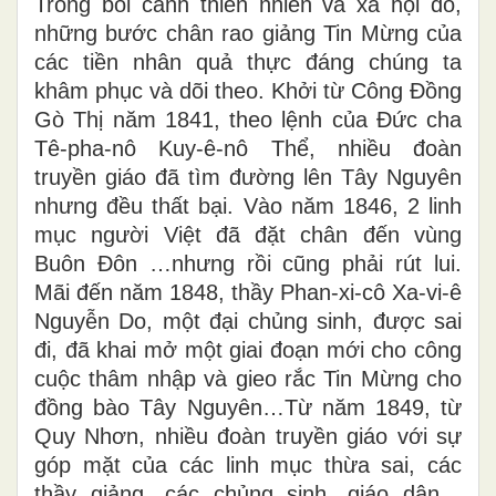
Trong bối cảnh thiên nhiên và xã hội đó,
những bước chân rao giảng Tin Mừng của
các tiền nhân quả thực đáng chúng ta
khâm phục và dõi theo. Khởi từ Công Đồng
Gò Thị năm 1841, theo lệnh của Đức cha
Tê-pha-nô Kuy-ê-nô Thể, nhiều đoàn
truyền giáo đã tìm đường lên Tây Nguyên
nhưng đều thất bại. Vào năm 1846, 2 linh
mục người Việt đã đặt chân đến vùng
Buôn Đôn …nhưng rồi cũng phải rút lui.
Mãi đến năm 1848, thầy Phan-xi-cô Xa-vi-ê
Nguyễn Do, một đại chủng sinh, được sai
đi, đã khai mở một giai đoạn mới cho công
cuộc thâm nhập và gieo rắc Tin Mừng cho
đồng bào Tây Nguyên…Từ năm 1849, từ
Quy Nhơn, nhiều đoàn truyền giáo với sự
góp mặt của các linh mục thừa sai, các
thầy giảng, các chủng sinh, giáo dân…