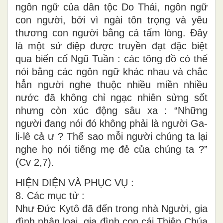
ngôn ngữ của dân tộc Do Thái, ngôn ngữ
con người, bởi vì ngài tôn trọng và yêu
thương con người bằng cả tấm lòng. Đây
là một sứ điệp được truyền đạt đặc biệt
qua biến cố Ngũ Tuần : các tông đồ có thể
nói bằng các ngôn ngữ khác nhau và chắc
hẳn người nghe thuộc nhiều miền nhiều
nước đã không chỉ ngạc nhiên sửng sốt
nhưng còn xúc động sâu xa : “Những
người đang nói đó không phải là người Ga-
li-lê cả ư ? Thế sao mỗi người chúng ta lại
nghe họ nói tiếng mẹ đẻ của chúng ta ?”
(Cv 2,7).
HIỆN DIỆN VÀ PHỤC VỤ :
8. Các mục tử :
Như Đức Kytô đã đến trong nhà Người, gia
đình nhân loại, gia đình con cái Thiên Chúa