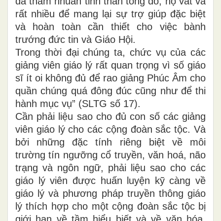
đã thấm nhuần tinh thần tông đồ, họ vất vả
rất nhiều để mang lại sự trợ giúp đặc biệt
và hoàn toàn cần thiết cho việc bành
trướng đức tin và Giáo Hội.
Trong thời đại chúng ta, chức vụ của các
giảng viên giáo lý rất quan trọng vì số giáo
sĩ ít oi không đủ để rao giảng Phúc Âm cho
quần chúng quá đông đúc cũng như để thi
hành mục vụ” (SLTG số 17).
Cần phải liệu sao cho đủ con số các giảng
viên giáo lý cho các cộng đoàn sắc tộc. Và
bởi những đặc tính riêng biệt về môi
trường tín ngưỡng cổ truyền, văn hoá, não
trạng và ngôn ngữ, phải liệu sao cho các
giáo lý viên được huấn luyện kỹ càng về
giáo lý và phương pháp truyền thông giáo
lý thích hợp cho một cộng đoàn sắc tộc bị
giới hạn về tầm hiểu biết và về văn hóa.