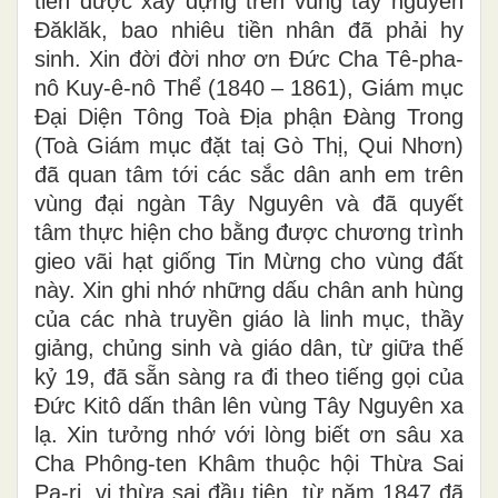
tiên được xây dựng trên vùng tây nguyên
Đăklăk, bao nhiêu tiền nhân đã phải hy
sinh. Xin đời đời nhơ ơn Đức Cha Tê-pha-
nô Kuy-ê-nô Thể (1840 – 1861), Giám mục
Đại Diện Tông Toà Địa phận Đàng Trong
(Toà Giám mục đặt taị Gò Thị, Qui Nhơn)
đã quan tâm tới các sắc dân anh em trên
vùng đại ngàn Tây Nguyên và đã quyết
tâm thực hiện cho bằng được chương trình
gieo vãi hạt giống Tin Mừng cho vùng đất
này. Xin ghi nhớ những dấu chân anh hùng
của các nhà truyền giáo là linh mục, thầy
giảng, chủng sinh và giáo dân, từ giữa thế
kỷ 19, đã sẵn sàng ra đi theo tiếng gọi của
Đức Kitô dấn thân lên vùng Tây Nguyên xa
lạ. Xin tưởng nhớ với lòng biết ơn sâu xa
Cha Phông-ten Khâm thuộc hội Thừa Sai
Pa-ri, vị thừa sai đầu tiên, từ năm 1847 đã