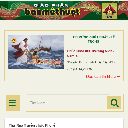
TRANG NHẤT
GIỚI THIỆU
GIÁO XỨ
TIN MỪNG CHÚA NHẬT - LỄ
DÒNG TU
TRỌNG
BAN MỤC VỤ
Chúa Nhật XIX Thường Niên -
Năm A
ĐOÀN THỂ CG
“Cứ yên tâm, chính Thầy đây, đừng
sợ!” (Mt 14,22-33)
LINH MỤC
Đọc các tin khác ➥
ĐIỂM HÀNH HƯƠNG
Thư Rao Truyền chức Phó tế