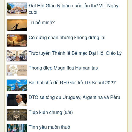
Đại Hội Giáo lý toàn quốc lần thứ VII -Ngày
cuối
Từ bỏ mình?
Có dừng chân nhưng không đứng lại
Trực tuyến Thánh lễ Bế mạc Đại Hội Giáo Lý
Thông điệp Magnifica Humanitas
Bài hát chủ đề ĐH Giới trẻ TG Seoul 2027
ĐTC sẽ tông du Uruguay, Argentina và Pêru
Tiếp kiến chung (5/8)
Tình yêu muôn thuở