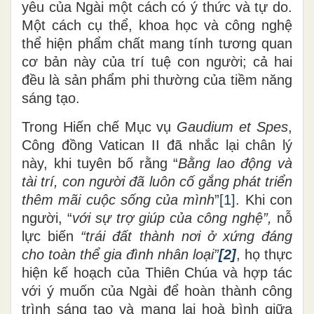
yêu của Ngài một cách có ý thức và tự do.
Một cách cụ thể, khoa học và công nghệ
thể hiện phẩm chất mang tính tương quan
cơ bản này của trí tuệ con người; cả hai
đều là sản phẩm phi thường của tiềm năng
sáng tạo.
Trong Hiến chế Mục vụ
Gaudium et Spes
,
Công đồng Vatican II đã nhắc lại chân
lý
này, khi tuyên bố rằng “
Bằng lao động và
tài trí, con người đã luôn cố gắng phát triển
thêm mãi cuộc sống của mình
”
[1]
.
Khi con
người, “
với sự trợ giúp của công nghệ”,
nỗ
lực biến
“trái đất thành nơi ở xứng đáng
cho toàn thể gia đình nhân loại
”
[2]
,
họ thực
hiện kế hoạch của Thiên Chúa và hợp tác
với ý muốn của Ngài để hoàn thành công
trình sáng tạo và mang lại hoà bình giữa