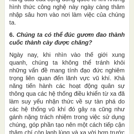
hình thức công nghệ này ngày càng thâm
nhập sâu hơn vào nơi làm việc của chúng
ta.
6.
Chúng ta có thể đúc gươm
đao
thành
cuốc
thành
cày được
chăng
?
Ngày nay, khi nhìn vào thế giới xung
quanh, chúng ta không thể tránh khỏi
những vấn đề
mang tính
đạo đức nghiêm
trọng liên quan đến lãnh vực vũ khí. Khả
năng tiến hành các hoạt động quân sự
thông qua các hệ thống điều khiển từ xa đã
làm suy
yếu
nhận thức về sự tàn phá do
các hệ thống vũ khí đó gây ra cũng như
gánh nặng trách nhiệm trong việc sử dụng
chúng, góp phần tạo nên một cách tiếp cận
thậm chí còn lạnh lùng và xa
vời
hơn trước