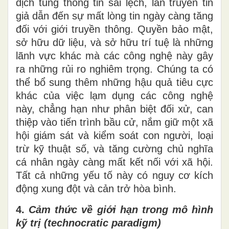
dịch tung thông tin sai lệch, lan truyền tin
giả dẫn đến sự mất lòng tin ngày càng tăng
đối với giới truyền thông. Quyền bảo mật,
sở hữu dữ liệu
,
và sở hữu trí tuệ là những
lãnh vực khác mà các công nghệ này gây
ra những rủi ro nghiêm trọng. Chúng ta có
thể bổ sung thêm những hậu quả tiêu cực
khác của việc lạm dụng các công nghệ
này, chẳng hạn như phân biệt đối xử, can
thiệp vào tiến trình bầu cử, nắm giữ một xã
hội giám sát và kiểm soát con người, loại
trừ kỹ thuật số
,
và tăng cường chủ nghĩa
cá nhân ngày càng mất kết nối với xã hội.
Tất cả những yếu tố này có nguy cơ kích
động
xung đột và cản trở hòa bình.
4.
Cảm thức về giới hạn trong mô hình
kỹ trị (technocratic paradigm)