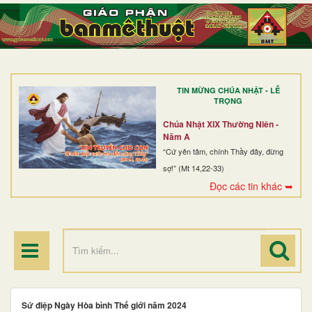
TRANG NHẤT
GIỚI THIỆU
GIÁO XỨ
TIN MỪNG CHÚA NHẬT - LỄ
DÒNG TU
TRỌNG
BAN MỤC VỤ
Chúa Nhật XIX Thường Niên -
Năm A
ĐOÀN THỂ CG
“Cứ yên tâm, chính Thầy đây, đừng
sợ!” (Mt 14,22-33)
LINH MỤC
Đọc các tin khác ➥
ĐIỂM HÀNH HƯƠNG
Sứ điệp Ngày Hòa bình Thế giới năm 2024