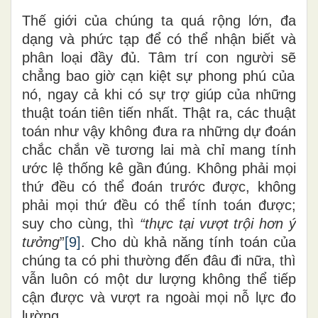
Thế giới của chúng ta quá rộng lớn, đa
dạng và phức tạp để có thể
nhận
biết và
phân loại đầy đủ. Tâm trí con người sẽ
chẳng
bao giờ cạn kiệt sự phong phú của
nó, ngay cả khi có sự trợ giúp của những
thuật toán tiên tiến nhất. Thật
ra, c
ác thuật
toán như vậy không đưa ra những dự đoán
chắc chắn về tương lai mà chỉ mang tính
ước lệ thống kê gần đúng. Không phải mọi
thứ đều có thể đoán trước được, không
phải mọi thứ đều có thể tính toán được;
suy
cho
cùng
, thì
“thực tại vượt trội hơn ý
tưởng
”
[9]
.
Cho dù khả năng tính toán của
chúng ta có phi thường đến đâu
đi nữa,
thì
vẫn luôn có một dư lượng không thể tiếp
cận được và vượt
ra ngoài mọi nỗ lực đo
lường.