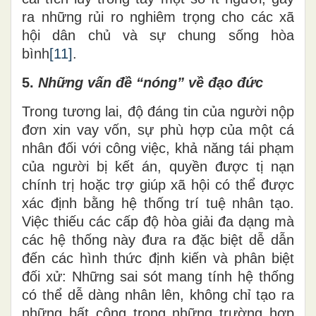
ra những rủi ro nghiêm trọng cho các xã
hội dân chủ và sự chung sống hòa
bình
[11]
.
5.
Những
v
ấn đề
“nóng”
về đạo đức
Trong tương lai, độ đáng tin của người nộp
đơn xin vay
vốn
, sự phù hợp của một cá
nhân đối với công việc, khả năng tái phạm
của người bị kết án
,
quyền được tị nạn
chính trị hoặc trợ giúp xã hội có thể được
xác định bằng hệ thống trí tuệ nhân tạo.
Việc thiếu các cấp độ hòa giải đa dạng mà
các hệ thống này đưa ra đặc biệt dễ dẫn
đến các hình thức định kiến và phân biệt
đối xử: Những sai sót mang tính hệ thống
có thể dễ dàng nhân lên, không chỉ tạo ra
những bất công trong
những
trường hợp