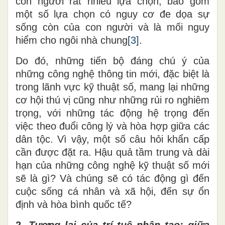
con người rất nhiều lựa chọn, bao gồm
một số lựa chọn có nguy cơ đe dọa sự
sống còn của con người và là mối nguy
hiểm cho ngôi nhà chung
[3]
.
Do đó
, n
hững tiến bộ đáng chú ý của
những công nghệ thông tin mới, đặc biệt là
trong lãnh vực kỹ thuật số, mang lại những
cơ hội thú vị cũng như những rủi ro nghiêm
trọng, với những tác động hệ trọng đến
việc theo đuổi công lý và hòa hợp giữa các
dân tộc. Vì vậy, một số câu hỏi khẩn cấp
cần được đặt ra. Hậu quả tầm trung và dài
hạn của những công nghệ kỹ thuật số mới
sẽ là gì? Và chúng sẽ có tác động gì đến
cuộc sống cá nhân và xã hội, đến sự ổn
định và hòa bình quốc tế?
2.
Tương lai của trí tuệ nhân tạo: giữa