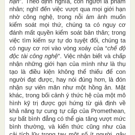
hạn
”. Theo định nghĩa, con người là phàm
nhân; nghĩ
đến việc
vượt qua mọi giới hạn
nhờ công nghệ, trong nỗi ám ảnh muốn
kiểm soát mọi thứ, chúng ta có nguy cơ
đánh mất quyền kiểm soát bản thân; trong
việc tìm kiếm sự tự do tuyệt đối, chúng ta
có nguy cơ rơi vào vòng xoáy của “
chế độ
độc tài công nghệ
”. Việc
n
hận biết và chấp
nhận những giới hạn của mình như là thụ
tạo là điều kiện không thể thiếu để
con
người
đạt được, hay nói đúng hơn, là đón
nhận sự viên mãn như một hồng
ân.
Mặt
khác, trong bối cảnh ý thức hệ của một mô
hình kỹ trị được
gợi
hứng từ giả định về
khả năng tự cung tự cấp của Promethean,
sự bất bình đẳng có thể gia tăng vượt mức
bình thường, và kiến thức cũng như của
cải tích lũy trong tay một số ít
người
, gây