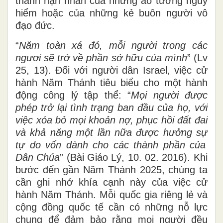
thành nạn nhân của những ảo tưởng nguy
hiểm hoặc của những kẻ buôn người vô
đạo đức.
“
Năm toàn xá đó, mỗi người trong các
ngươi sẽ trở về phần sở hữu của mình
” (Lv
25
,
13). Đối với người dân Israel, việc cử
hành Năm Thánh tiêu
biểu
cho
một hành
động công lý tập thể: “
Mọi người được
phép trở lại tình trạng ban đầu của họ, với
việc xóa bỏ mọi khoản nợ, phục hồi đất đai
và khả năng một lần nữa
được hưởng
sự
tự do vốn dành cho
các thành phần của
Dân Chúa
” (Bài Giáo Lý, 10
. 02.
2016). Khi
bước
đến gần Năm Thánh 2025, chúng ta
cần ghi nhớ khía cạnh này của việc cử
hành Năm Thánh. Mỗi quốc gia riêng lẻ và
cộng đồng quốc tế cần có những nỗ lực
chung để đảm bảo rằng mọi người đều