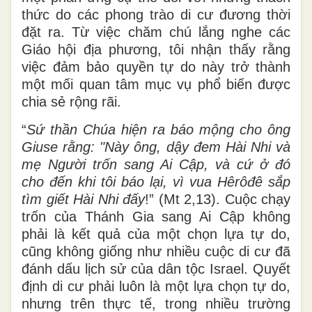
thức do các phong trào di cư đương thời
đặt ra. Từ
việc chăm chú lắng nghe các
Giáo hội địa phương, tôi nhận thấy rằng
việc đảm bảo quyền tự do này trở
thành
một mối quan tâm mục vụ phổ biến được
chia sẻ rộng rãi.
“
Sứ thần Chúa hiện ra báo mộng cho ông
Giuse rằng: "Này ông, dậy đem Hài Nhi và
mẹ Người trốn sang Ai Cập, và cứ ở đó
cho đến khi tôi báo lại, vì vua Hêrôđê sắp
tìm giết Hài Nhi đấy
!” (Mt 2,13). Cuộc chạy
trốn của Thánh Gia sang Ai Cập không
phải là kết quả của một chọn
lựa
tự do,
cũng không
giống như nhiều cuộc di cư đã
đánh dấu lịch sử của dân tộc Israel. Quyết
định di cư phải luôn là một lựa chọn tự do,
nhưng trên thực tế
,
trong nhiều trường