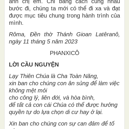
anh chị em. Chỉ bằng cách
cùng nhau
bước đi
, chúng ta mới có thể đi xa và đạt
được mục tiêu chung trong hành trình của
mình.
Rôma, Đền
thờ
Thánh Gioan Latêranô,
ngày 11 tháng 5 năm 2023
PHANXICÔ
LỜI
CẦU NGUYỆN
Lạy Thiên Chúa là Cha Toàn Năng,
xin
ban cho chúng con ân sủng để làm việc
không mệt mỏi
cho công lý, liên
đới,
và hòa bình,
để tất cả con cái Chúa
có thể được hưởng
quyền tự do lựa chọn di cư hay ở lại.
Xin ban cho chúng con sự can đảm để tố