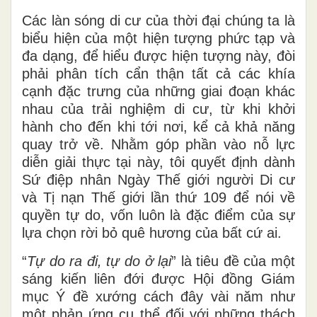
Các làn
sóng
di cư của thời đại chúng ta là
biểu hiện của một hiện tượng phức tạp và
đa dạng, để hiểu được hiện tượng này, đòi
phải phân tích cẩn thận tất cả các khía
cạnh đặc trưng của những
giai đoạn khác
nhau của trải nghiệm di cư, từ khi khởi
hành cho
đến
khi tới
nơi
, kể cả khả năng
quay trở về. Nhằm góp
phần vào
nỗ lực
diễn giải thực tại
này, tôi quyết định dành
Sứ điệp
nhân
Ngày Thế giới người Di cư
và
Tị nạn Thế giới lần thứ 109 để nói về
quyền tự do
, vốn
luôn là đặc điểm của
sự
lựa chọn rời bỏ quê hương của bất
cứ ai
.
“
Tự do ra đi, tự do ở lại
” là tiêu đề của một
sáng kiến liên đới được Hội đồng Giám
mục Ý đề xướng cách đây vài năm như
một phản ứng cụ thể đối với những thách