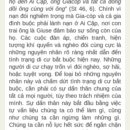
họ đến Ai Cập, ông Giacóp và tất cả dòng
dõi ông cùng với ông
” (St 46,
6). Chính vì
nạn đói nghiêm trọng mà Gia-cóp và cả gia
đình buộc phải lánh nạn ở Ai Cập, nơi con
trai ông là Giuse
đảm bảo sự sống còn của
họ. Các cuộc đàn áp, chiến tranh, hiện
tượng khí quyển và nghèo đói cùng cực là
những nguyên nhân rõ ràng nhất dẫn đến
tình trạng di cư bắt buộc hiện nay. Những
người di cư chạy trốn vì đói nghèo, sợ hãi,
hoặc tuyệt vọng. Để loại bỏ những nguyên
nhân này và chấm dứt tình trạng di cư bắt
buộc, cần phải
có sự dấn
thân
chung của
tất cả mọi người, tùy theo trách nhiệm của
mình.
Sự dấn
thân
này bắt đầu bằng việc
tự
vấn liệu
chúng ta có thể làm gì, cũng
như chúng ta cần ngừng làm
những gì.
Chúng ta cần nỗ lực hết sức để ngăn chặn