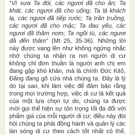
“
Vì xưa Ta đói, các ngươi đã cho ăn; Ta
khát, các ngươi đã cho uống; Ta là khách
lạ, các ngươi đã tiếp rước; Ta trần truồng,
các ngươi đã cho mặc; Ta đau yếu, các
ngươi đã thăm nom; Ta ngồi tù, các ngươi
đã đến thăm
” (Mt 25
,
35-36). Những lời
này được
vang lên như
không
ngừng
nhắc
nhở chúng ta
nhận ra nơi người di cư
không chỉ đơn thuần
là người anh chị em
đang gặp khó khăn, mà là chính Đức Kitô,
Đấng đang gõ cửa nhà chúng ta. Đây là lý
do tại sao, khi làm việc để đảm bảo rằng
trong mọi trường hợp, việc di cư là kết quả
của một lựa chọn tự do, chúng ta được
mời gọi thể hiện sự
tôn trọng tối đa đối với
phẩm giá của mỗi người di cư
;
điều này đòi
hỏi chúng ta phải đồng hành và quản lý các
làn sóng di cư theo cách tốt nhất có thể,