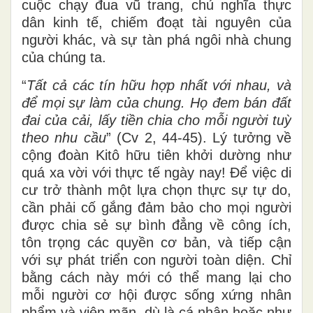
cuộc chạy đua vũ trang, chủ nghĩa thực
dân kinh tế, chiếm đoạt tài nguyên của
người khác
,
và sự tàn phá ngôi nhà chung
của chúng ta.
“
Tất cả các tín hữu hợp nhất với nhau, và
để mọi sự làm của chung.
Họ đem bán đất
đai của cải, lấy tiền chia cho mỗi người tuỳ
theo nhu cầu
” (Cv 2
,
44-45). Lý tưởng về
cộng đoàn Kitô hữu tiên khởi
dường như
quá xa vời với thực tế ngày nay! Để việc di
cư trở thành một lựa chọn thực sự tự do,
cần phải cố gắng đảm bảo cho mọi người
được chia sẻ sự
bình đẳng về công ích,
tôn trọng các quyền cơ bản
,
và tiếp cận
với sự phát triển con người toàn diện. Chỉ
bằng cách này
mới có thể mang
lại
cho
mỗi người cơ hội được sống xứng
nhân
phẩm
và viên mãn, dù là cá nhân hoặc như