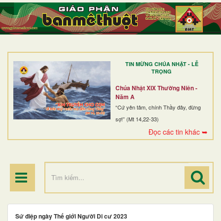
TRANG NHẤT
GIỚI THIỆU
GIÁO XỨ
TIN MỪNG CHÚA NHẬT - LỄ
DÒNG TU
TRỌNG
BAN MỤC VỤ
Chúa Nhật XIX Thường Niên -
Năm A
ĐOÀN THỂ CG
“Cứ yên tâm, chính Thầy đây, đừng
sợ!” (Mt 14,22-33)
LINH MỤC
Đọc các tin khác ➥
ĐIỂM HÀNH HƯƠNG
Sứ điệp ngày Thế giới Người Di cư 2023