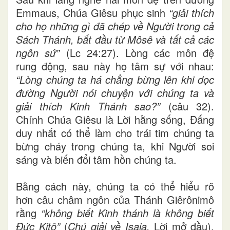
Emmaus, Chúa Giêsu phục sinh
“giải thích
cho họ những gì đã chép về Người trong cả
Sách Thánh, bắt đầu từ Môsê và tất cả các
ngôn sứ”
(Lc 24:27). Lòng các môn đệ
rung động, sau này họ tâm sự với nhau:
“Lòng chúng ta há chẳng bừng lên khi dọc
đường Người nói chuyện với chúng ta và
giải thích Kinh Thánh sao?”
(câu 32).
Chính Chúa Giêsu là Lời hằng sống, Đấng
duy nhất có thể làm cho trái tim chúng ta
bừng cháy trong chúng ta, khi Người soi
sáng và biến đổi tâm hồn chúng ta.
Bằng cách này, chúng ta có thể hiểu rõ
hơn câu châm ngôn của Thánh Giêrônimô
rằng
“không biết Kinh thánh là không biết
Đức Kitô”
(
Chú giải về Isaia,
Lời mở đầu).