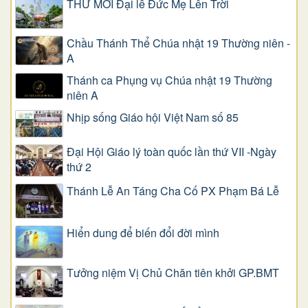
THƯ MỜI Đại lễ Đức Mẹ Lên Trời
Chầu Thánh Thể Chúa nhật 19 Thường niên -
A
Thánh ca Phụng vụ Chúa nhật 19 Thường
niên A
Nhịp sống Giáo hội Việt Nam số 85
Đại Hội Giáo lý toàn quốc lần thứ VII -Ngày
thứ 2
Thánh Lễ An Táng Cha Cố PX Phạm Bá Lễ
Hiển dung để biến đổi đời mình
Tưởng niệm Vị Chủ Chăn tiên khởi GP.BMT