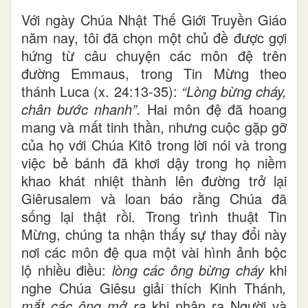
Với ngày Chúa Nhật Thế Giới Truyền Giáo
năm nay, tôi đã chọn một chủ đề được gợi
hứng từ câu chuyện các môn đệ trên
đường Emmaus, trong Tin Mừng theo
thánh Luca (x. 24:13-35):
“Lòng bừng cháy,
chân bước nhanh”.
Hai môn đệ đã hoang
mang và mất tinh thần, nhưng cuộc gặp gỡ
của họ với Chúa Kitô trong lời nói và trong
việc bẻ bánh đã khơi dậy trong họ niềm
khao khát nhiệt thành lên đường trở lại
Giêrusalem và loan báo rằng Chúa đã
sống lại thật rồi. Trong trình thuật Tin
Mừng, chúng ta nhận thấy sự thay đổi này
nơi các môn đệ qua một vài hình ảnh bộc
lộ nhiều điều:
lòng các ông bừng cháy
khi
nghe Chúa Giêsu giải thích Kinh Thánh
,
mắt các ông mở ra
khi nhận ra Người và