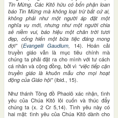
Tin Mừng. Các Kitô hữu có bổn phận loan
báo Tin Mừng mà không loại trừ bất cứ ai,
không phải như một người áp đặt một
nghĩa vụ mới, nhưng như một người chia
sẻ niềm vui, báo hiệu một chân trời tươi
đẹp, cống hiến một bữa tiệc đáng mong
đợi”
(
Evangelii Gaudium
,
14). Hoán cải
truyền giáo vẫn là mục tiêu chính mà
chúng ta phải đặt ra cho mình với tư cách
cá nhân và cộng đồng, bởi vì
“việc tiếp cận
truyền giáo là khuôn mẫu cho mọi hoạt
động của Giáo hội”
(ibid., 15).
Như thánh Tông đồ Phaolô xác nhận, tình
yêu của Chúa Kitô lôi cuốn và thúc đẩy
chúng ta (x. 2 Cr 5,14). Tình yêu này có
hai mặt: tình yêu của Chúa Kitô dành cho