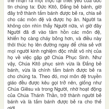
thể nhận ra một thực tại thiết yếu của đức
tin chúng ta: Đức Kitô, Đấng bẻ bánh, giờ
đây trở thành tấm bánh được bẻ ra, chia sẻ
cho các môn đệ và được họ ăn. Người ta
không còn nhìn thấy Người nữa, vì giờ đây
Người đã đi vào tâm hồn các môn đệ,
khiến họ càng cháy bỏng hơn, và điều này
thôi thúc họ lên đường ngay để chia sẻ với
mọi người kinh nghiệm độc nhất vô nhị của
họ về việc gặp gỡ Chúa Phục Sinh. Như
vậy, Chúa Kitô phục sinh vừa là Đấng bẻ
bánh, vừa là chính tấm bánh được bẻ ra
cho chúng ta. Theo đó, mọi môn đệ truyền
giáo đều được kêu gọi trở nên, giống như
Chúa Giêsu và trong Người, nhờ hoạt động
của Chúa Thánh Thần, trở thành người bẻ
bánh và là tấm bánh được bẻ ra cho thế
giới.