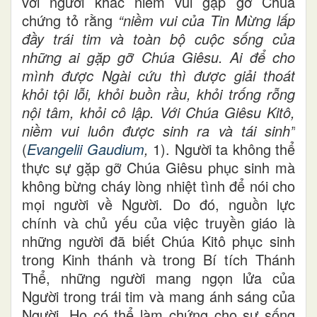
với người khác niềm vui gặp gỡ Chúa
chứng tỏ rằng
“niềm vui của Tin Mừng lấp
đầy trái tim và toàn bộ cuộc sống của
những ai gặp gỡ Chúa Giêsu. Ai để cho
mình được Ngài cứu thì được giải thoát
khỏi tội lỗi, khỏi buồn rầu, khỏi trống rỗng
nội tâm, khỏi cô lập. Với Chúa Giêsu Kitô,
niềm vui luôn được sinh ra và tái sinh”
(
Evangelii Gaudium
,
1). Người ta không thể
thực sự gặp gỡ Chúa Giêsu phục sinh mà
không bừng cháy lòng nhiệt tình để nói cho
mọi người về Người. Do đó, nguồn lực
chính và chủ yếu của việc truyền giáo là
những người đã biết Chúa Kitô phục sinh
trong Kinh thánh và trong Bí tích Thánh
Thể, những người mang ngọn lửa của
Người trong trái tim và mang ánh sáng của
Người. Họ có thể làm chứng cho sự sống