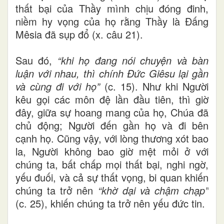
thất bại của Thầy mình chịu đóng đinh,
niềm hy vọng của họ rằng Thầy là Đấng
Mêsia đã sụp đổ (x. câu 21).
Sau đó,
“khi họ đang nói chuyện và bàn
luận với nhau, thì chính Đức Giêsu lại gần
và cùng đi với họ”
(c. 15). Như khi Người
kêu gọi các môn đệ lần đầu tiên, thì giờ
đây, giữa sự hoang mang của họ, Chúa đã
chủ động; Người đến gần họ và đi bên
cạnh họ. Cũng vậy, với lòng thương xót bao
la, Người không bao giờ mệt mỏi ở với
chúng ta, bất chấp mọi thất bại, nghi ngờ,
yếu đuối, và cả sự thất vọng, bi quan khiến
chúng ta trở nên
“khờ dại và chậm chạp”
(c. 25), khiến chúng ta trở nên yếu đức tin.