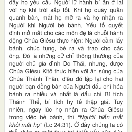
đẩy họ yêu cầu Người lữ hành bí ẩn ở lại
với họ khi trời sắp tối. Khi họ quây quần
quanh bàn, mắt họ mở ra và họ nhận ra
Người khi Người bẻ bánh. Yếu tố quyết
định mở mắt cho các môn đệ là chuỗi hành
động Chúa Giêsu thực hiện: Người cầm lấy
bánh, chúc tụng, bẻ ra và trao cho các
ông. Đó là những cử chỉ thông thường của
người chủ gia đình Do Thái, nhưng, được
Chúa Giêsu Kitô thực hiện với ân sủng của
Chúa Thánh Thần, điều đó lập lại cho hai
người bạn đồng bàn của Người dấu chỉ hóa
bánh ra nhiều và nhất là dấu chỉ Bí tích
Thánh Thể, bí tích hy tế thập giá. Tuy
nhiên, ngay lúc họ nhận ra Chúa Giêsu
trong việc bẻ bánh, thì
“Người biến mất
khỏi mắt họ”
(Lc 24:31). Ở đây chúng ta có