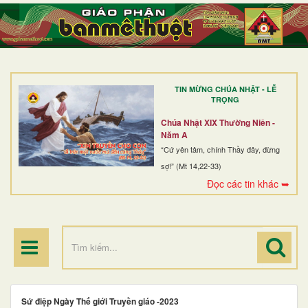
TRANG NHẤT
GIỚI THIỆU
GIÁO XỨ
TIN MỪNG CHÚA NHẬT - LỄ
DÒNG TU
TRỌNG
BAN MỤC VỤ
Chúa Nhật XIX Thường Niên -
Năm A
ĐOÀN THỂ CG
“Cứ yên tâm, chính Thầy đây, đừng
sợ!” (Mt 14,22-33)
LINH MỤC
Đọc các tin khác ➥
ĐIỂM HÀNH HƯƠNG
Sứ điệp Ngày Thế giới Truyền giáo -2023