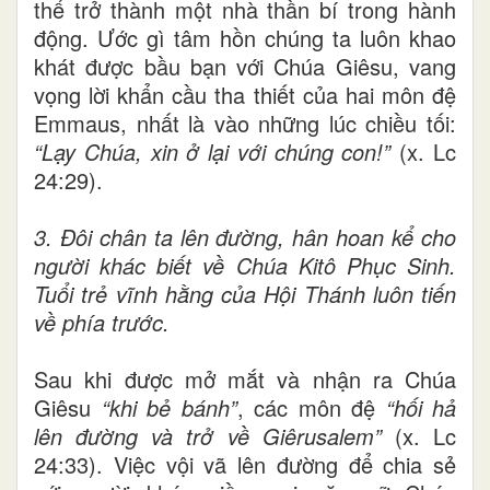
thể trở thành một nhà thần bí trong hành
động. Ước gì tâm hồn chúng ta luôn khao
khát được bầu bạn với Chúa Giêsu, vang
vọng lời khẩn cầu tha thiết của hai môn đệ
Emmaus, nhất là vào những lúc chiều tối:
“Lạy Chúa, xin ở lại với chúng con!”
(x. Lc
24:29).
3.
Đôi chân ta lên đường, hân hoan kể cho
người khác biết về Chúa Kitô Phục Sinh.
Tuổi trẻ vĩnh hằng của Hội Thánh luôn tiến
về phía trước.
Sau khi được mở mắt và nhận ra Chúa
Giêsu
“khi bẻ bánh”
, các môn đệ
“hối hả
lên đường và trở về Giêrusalem”
(x. Lc
24:33). Việc vội vã lên đường để chia sẻ