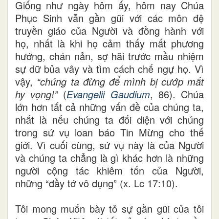
Giống như ngày hôm ấy, hôm nay Chúa
Phục Sinh vẫn gần gũi với các môn đệ
truyền giáo của Người và đồng hành với
họ, nhất là khi họ cảm thấy mất phương
hướng, chán nản, sợ hãi trước mầu nhiệm
sự dữ bủa vây và tìm cách chế ngự họ. Vì
vậy,
“chúng ta đừng để mình bị cướp mất
hy vọng!”
(
Evangelii Gaudium
, 86). Chúa
lớn hơn tất cả những vấn đề của chúng ta,
nhất là nếu chúng ta đối diện với chúng
trong sứ vụ loan báo Tin Mừng cho thế
giới. Vì cuối cùng, sứ vụ này là của Người
và chúng ta chẳng là gì khác hơn là những
người cộng tác khiêm tốn của Người,
những “đầy tớ vô dụng” (x. Lc 17:10).
Tôi mong muốn bày tỏ sự gần gũi của tôi