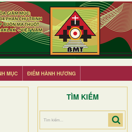
NH MỤC
ĐIỂM HÀNH HƯƠNG
TÌM KIẾM