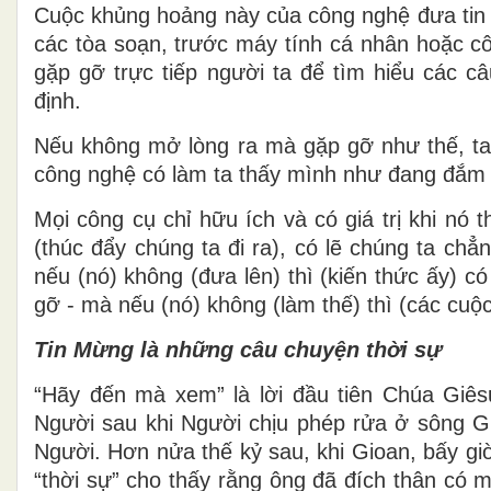
Cuộc khủng hoảng này của công nghệ đưa tin 
các tòa soạn, trước máy tính cá nhân hoặc cô
gặp gỡ trực tiếp người ta để tìm hiểu các c
định.
Nếu không mở lòng ra mà gặp gỡ như thế, ta
công nghệ có làm ta thấy mình như đang đắm c
Mọi công cụ chỉ hữu ích và có giá trị khi nó
(thúc đẩy chúng ta đi ra), có lẽ chúng ta chẳ
nếu (nó) không (đưa lên) thì (kiến thức ấy) c
gỡ - mà nếu (nó) không (làm thế) thì (các cuộc
Tin Mừng là những câu chuyện thời sự
“Hãy đến mà xem” là lời đầu tiên Chúa Giê
Người sau khi Người chịu phép rửa ở sông G
Người. Hơn nửa thế kỷ sau, khi Gioan, bấy giờ
“thời sự” cho thấy rằng ông đã đích thân có 