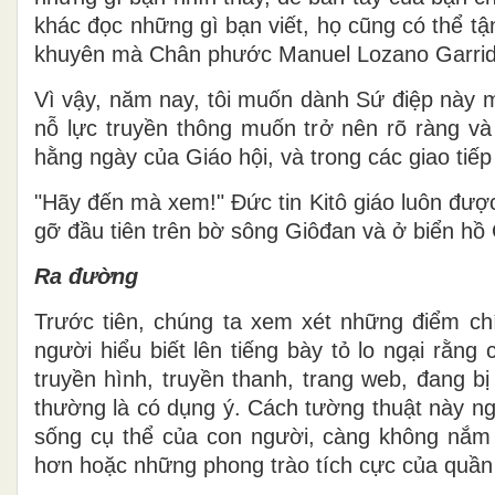
khác đọc những gì bạn viết, họ cũng có thể t
khuyên mà Chân phước Manuel Lozano Garri
Vì vậy, năm nay, tôi muốn dành Sứ điệp này 
nỗ lực truyền thông muốn trở nên rõ ràng và t
hằng ngày của Giáo hội, và trong các giao tiếp 
"Hãy đến mà xem!" Đức tin Kitô giáo luôn đượ
gỡ đầu tiên trên bờ sông Giôđan và ở biển hồ G
Ra đường
Trước tiên, chúng ta xem xét những điểm chí
người hiểu biết lên tiếng bày tỏ lo ngại rằn
truyền hình, truyền thanh, trang web, đang b
thường là có dụng ý. Cách tường thuật này ng
sống cụ thể của con người, càng không nắm 
hơn hoặc những phong trào tích cực của quần