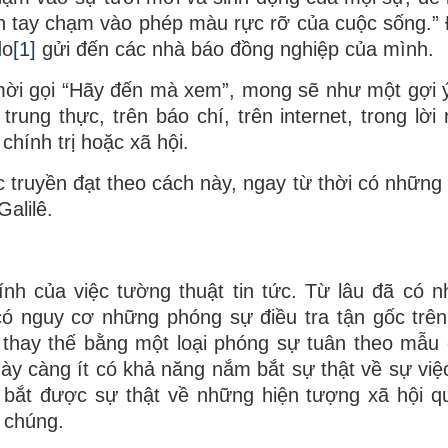
ận tay chạm vào phép màu rực rỡ của cuộc sống.” Đ
do
[1]
gửi đến các nhà báo đồng nghiệp của mình.
mời gọi “Hãy đến mà xem”, mong sẽ như một gợi 
rung thực, trên báo chí, trên internet, trong lời 
chính trị hoặc xã hội.
c truyền đạt theo cách này, ngay từ thời có những
alilê.
nh của việc tường thuật tin tức. Từ lâu đã có 
g có nguy cơ những phóng sự điều tra tận gốc trên
ị thay thế bằng một loại phóng sự tuân theo mẫu 
ày càng ít có khả năng nắm bắt sự thật về sự việ
bắt được sự thật về những hiện tượng xã hội q
 chúng.