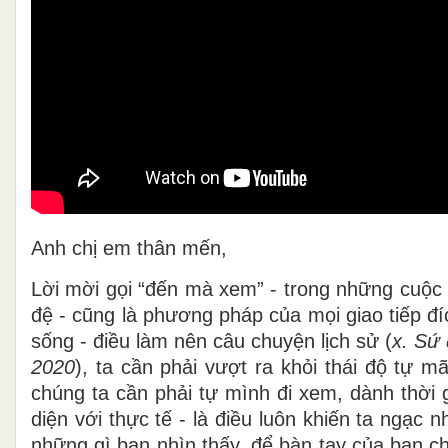
Anh chị em thân mến,
Lời mời gọi “đến mà xem” - trong những cuộc
đệ - cũng là phương pháp của mọi giao tiếp đí
sống - điều làm nên câu chuyện lịch sử (
x.
Sứ 
2020
), ta cần phải vượt ra khỏi thái độ tự m
chúng ta cần phải tự mình đi xem, dành thời 
diện với thực tế - là điều luôn khiến ta ngạc
những gì bạn nhìn thấy, để bàn tay của bạn c