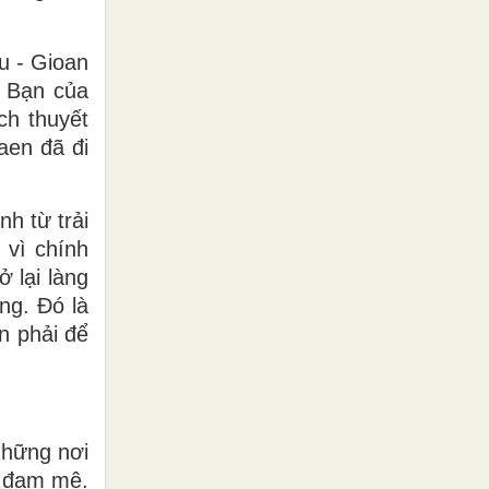
u - Gioan
. Bạn của
ch thuyết
aen đã đi
nh từ trải
 vì chính
 lại làng
ng. Đó là
n phải để
những nơi
, đam mê.