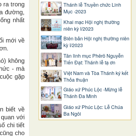
 ra trong
Thánh lễ Truyền chức Linh
Mục -2023
ra đường,
uống nhất
Khai mạc Hội nghị thường
niên kỳ I/2023
Biên bản Hội nghị thường niên
ổi mới về
kỳ I/2023
hơn.
Tân linh mục Phêrô Nguyễn
nó) không
Tiến Đạt: Thánh lễ tạ ơn
thức - mà
Việt Nam và Tòa Thánh ký kết
 cuộc gặp
Thỏa thuận
Giáo xứ Phúc Lộc -Mừng lễ
Thánh Đa Minh
Giáo xứ Phúc Lộc: Lễ Chúa
n biết về
Ba Ngôi
 quan với
 chi tiết
 cũng cho