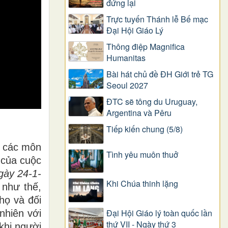
đứng lại
Trực tuyến Thánh lễ Bế mạc
Đại Hội Giáo Lý
Thông điệp Magnifica
Humanitas
Bài hát chủ đề ĐH Giới trẻ TG
Seoul 2027
ĐTC sẽ tông du Uruguay,
Argentina và Pêru
Tiếp kiến chung (5/8)
à các môn
Tình yêu muôn thuở
 của cuộc
gày 24-1-
Khi Chúa thinh lặng
 như thế,
họ và đối
Đại Hội Giáo lý toàn quốc lần
nhiên với
thứ VII - Ngày thứ 3
khi người