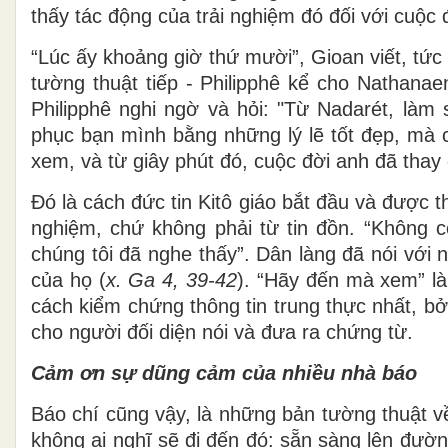
thấy tác động của trải nghiệm đó đối với cuộc 
“Lúc ấy khoảng giờ thứ mười”, Gioan viết, tức 
tường thuật tiếp - Philipphê kể cho Nathan
Philipphê nghi ngờ và hỏi: "Từ Nadarét, làm 
phục bạn mình bằng những lý lẽ tốt đẹp, mà 
xem, và từ giây phút đó, cuộc đời anh đã thay 
Đó là cách đức tin Kitô giáo bắt đầu và được th
nghiệm, chứ không phải từ tin đồn. “Không cò
chúng tôi đã nghe thấy”. Dân làng đã nói với
của họ (
x. Ga 4, 39-42
). “Hãy đến mà xem” là
cách kiểm chứng thông tin trung thực nhất, bởi
cho người đối diện nói và đưa ra chứng từ.
Cảm ơn sự dũng cảm của nhiều nhà báo
Báo chí cũng vậy, là những bản tường thuật về
không ai nghĩ sẽ đi đến đó: sẵn sàng lên đư