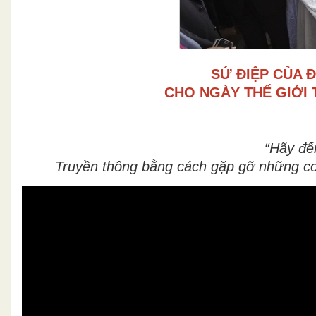
SỨ ĐIỆP CỦA 
CHO NGÀY THẾ GIỚI 
“Hãy đế
Truyền thông bằng cách gặp gỡ những con