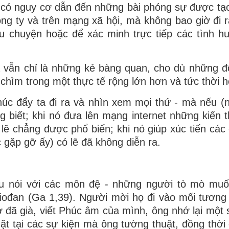
có nguy cơ dẫn đến những bài phóng sự được tạo
ng ty và trên mạng xã hội, mà không bao giờ đi 
âu chuyện hoặc để xác minh trực tiếp các tình h
 vẫn chỉ là những kẻ bàng quan, cho dù những đ
hìm trong một thực tế rộng lớn hơn và tức thời 
 thúc đẩy ta đi ra và nhìn xem mọi thứ - mà nếu (
ng biết; khi nó đưa lên mạng internet những kiến 
ó lẽ chẳng được phổ biến; khi nó giúp xúc tiến các
 gặp gỡ ấy) có lẽ đã không diễn ra.
su nói với các môn đệ - những người tò mò muố
iođan (Ga 1,39). Người mời họ đi vào mối tương
 đã già, viết Phúc âm của mình, ông nhớ lại một số
mặt tại các sự kiện mà ông tường thuật, đồng thời