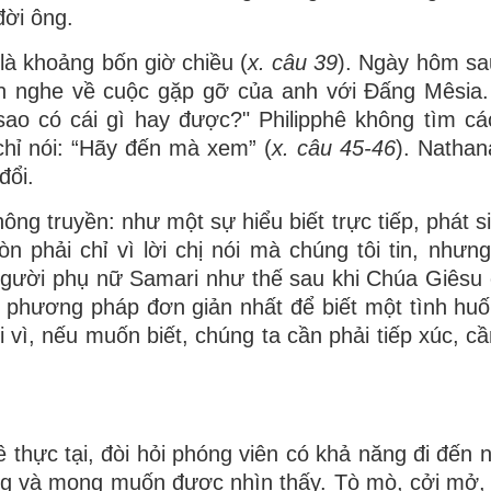
đời ông.
là khoảng bốn giờ chiều (
x. câu 39
). Ngày hôm sa
aen nghe về cuộc gặp gỡ của anh với Đấng Mêsia
sao có cái gì hay được?" Philipphê không tìm cá
chỉ nói: “Hãy đến mà xem” (
x. câu 45-46
). Nathan
đổi.
ông truyền: như một sự hiểu biết trực tiếp, phát si
n phải chỉ vì lời chị nói mà chúng tôi tin, nhưng
 người phụ nữ Samari như thế sau khi Chúa Giêsu ở
 phương pháp đơn giản nhất để biết một tình huố
 vì, nếu muốn biết, chúng ta cần phải tiếp xúc, cầ
 thực tại, đòi hỏi phóng viên có khả năng đi đến 
ờng và mong muốn được nhìn thấy. Tò mò, cởi mở