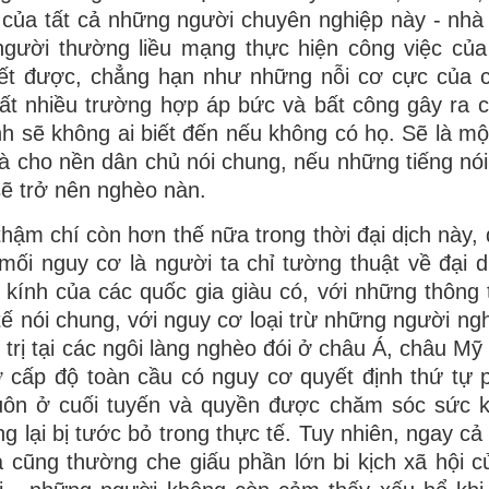
của tất cả những người chuyên nghiệp này - nhà
 người thường liều mạng thực hiện công việc củ
iết được, chẳng hạn như những nỗi cơ cực của
, rất nhiều trường hợp áp bức và bất công gây ra 
h sẽ không ai biết đến nếu không có họ. Sẽ là một
và cho nền dân chủ nói chung, nếu những tiếng nói
sẽ trở nên nghèo nàn.
 thậm chí còn hơn thế nữa trong thời đại dịch này,
ối nguy cơ là người ta chỉ tường thuật về đại d
ính của các quốc gia giàu có, với những thông t
tế nói chung, với nguy cơ loại trừ những người ngh
 trị tại các ngôi làng nghèo đói ở châu Á, châu Mỹ
ở cấp độ toàn cầu có nguy cơ quyết định thứ tự 
luôn ở cuối tuyến và quyền được chăm sóc sức 
 lại bị tước bỏ trong thực tế. Tuy nhiên, ngay cả 
 cũng thường che giấu phần lớn bi kịch xã hội 