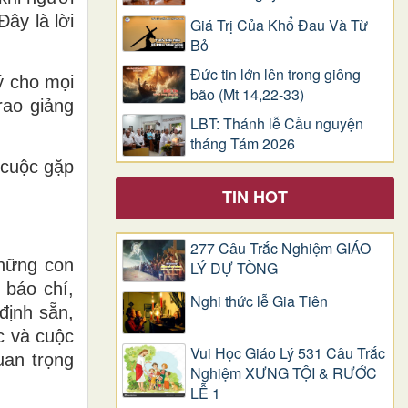
ây là lời
Giá Trị Của Khổ Ðau Và Từ
Bỏ
Đức tin lớn lên trong giông
ý cho mọi
bão (Mt 14,22-33)
rao giảng
LBT: Thánh lễ Cầu nguyện
tháng Tám 2026
 cuộc gặp
TIN HOT
277 Câu Trắc Nghiệm GIÁO
những con
LÝ DỰ TÒNG
 báo chí,
Nghi thức lễ Gia Tiên
định sẵn,
c và cuộc
Vui Học Giáo Lý 531 Câu Trắc
uan trọng
Nghiệm XƯNG TỘI & RƯỚC
LỄ 1