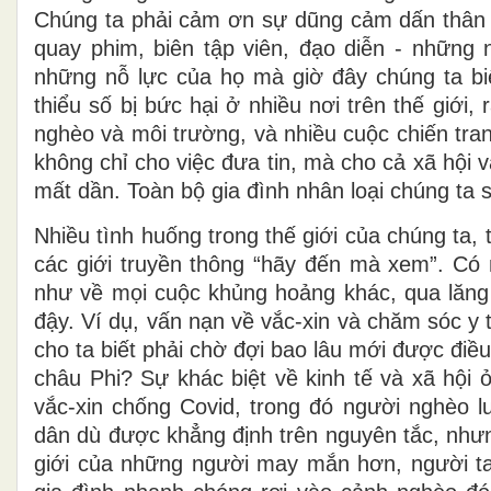
Chúng ta phải cảm ơn sự dũng cảm dấn thân 
quay phim, biên tập viên, đạo diễn - những
những nỗ lực của họ mà giờ đây chúng ta b
thiểu số bị bức hại ở nhiều nơi trên thế giới
nghèo và môi trường, và nhiều cuộc chiến tran
không chỉ cho việc đưa tin, mà cho cả xã hội 
mất dần. Toàn bộ gia đình nhân loại chúng ta 
Nhiều tình huống trong thế giới của chúng ta,
các giới truyền thông “hãy đến mà xem”. Có m
như về mọi cuộc khủng hoảng khác, qua lăng k
đậy. Ví dụ, vấn nạn về vắc-xin và chăm sóc y 
cho ta biết phải chờ đợi bao lâu mới được điều
châu Phi? Sự khác biệt về kinh tế và xã hội 
vắc-xin chống Covid, trong đó người nghèo 
dân dù được khẳng định trên nguyên tắc, nhưng
giới của những người may mắn hơn, người ta