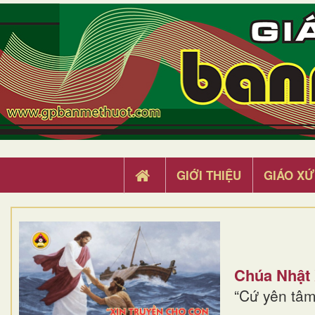
GIỚI THIỆU
GIÁO XỨ
Chúa Nhật
“Cứ yên tâm