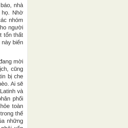
 báo, nhà
a họ. Nhờ
 các nhóm
cho người
 tổn thất
 này biến
 đang mời
ịch, cũng
in bị che
èo. Ai sẽ
 Latinh và
phân phối
khỏe toàn
trong thế
của những