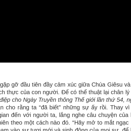
 gặp gỡ đầu tiên đầy cảm xúc giữa Chúa Giêsu v
ch thực của con người. Để có thể thuật lại chân lý
điệp cho Ngày Truyền thông Thế giới lần thứ 54, n
ãn cho rằng ta “đã biết” những sự ấy rồi. Thay vì
gian đến với người ta, lắng nghe câu chuyện của 
 nhiên theo một cách nào đó. “Hãy mở to mắt ngạc 
hạm vào sự tươi mới và sinh động của mọi sự, để 