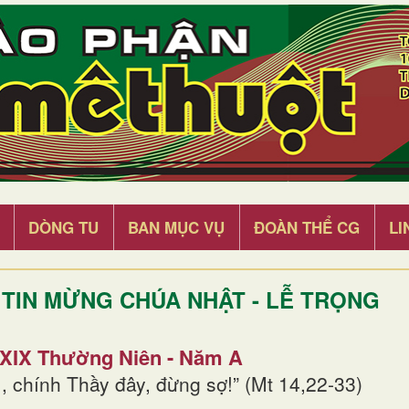
DÒNG TU
BAN MỤC VỤ
ĐOÀN THỂ CG
LI
TIN MỪNG CHÚA NHẬT - LỄ TRỌNG
 XIX Thường Niên - Năm A
, chính Thầy đây, đừng sợ!” (Mt 14,22-33)