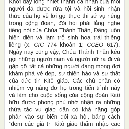
Khơi dậy lòng nhiệt thành cá nhân của mọi
người đã được rửa tội và hồi sinh nhận
thức của họ về lời gọi thực thi sứ vụ riêng
trong cộng đoàn, đòi hỏi phải lắng nghe
tiếng nói của Chúa Thánh Thần, Đấng luôn
hiện diện và làm trổ sinh hoa trái thiêng
liêng (x.
CIC
774 khoản 1;
CCEO
617).
Ngày nay cũng vậy, Chúa Thánh Thần kêu
gọi những người nam và người nữ ra đi và
gặp gỡ tất cả những người đang mong đợi
khám phá vẻ đẹp, sự thiện hảo và sự thật
của đức tin Kitô giáo. Các chủ chăn có
nhiệm vụ nâng đỡ họ trong tiến trình này
và làm cho cuộc sống của cộng đoàn Kitô
hữu được phong phú nhờ nhận ra những
thừa tác vụ giáo dân có khả năng góp
phần vào sự biến đổi xã hội, bằng cách
“đem các giá trị Kitô giáo thấm nhập các