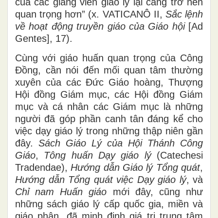
của các giảng viên giáo lý lại càng trở nên
quan trọng hơn” (x. VATICANÔ II,
Sắc lệnh
về hoạt động truyền giáo của Giáo hội
[Ad
Gentes], 17).
Cùng với giáo huấn quan trọng của Công
Đồng, cần nói đến mối quan tâm thường
xuyên của các Đức Giáo hoàng, Thượng
Hội đồng Giám mục, các Hội đồng Giám
mục và cá nhân các Giám mục là những
người đã góp phần canh tân đáng kể cho
việc dạy giáo lý trong những thập niên gần
đây.
Sách Giáo Lý của Hội Thánh Công
Giáo
,
Tông huấn Dạy giáo lý
(Catechesi
Tradendae),
Hướng dẫn Giáo lý Tổng quát
,
Hướng dẫn Tổng quát việc Dạy giáo lý
, và
Chỉ nam Huấn giáo
mới đây, cũng như
những sách giáo lý cấp quốc gia, miền và
giáo phận, đã minh định giá trị trung tâm