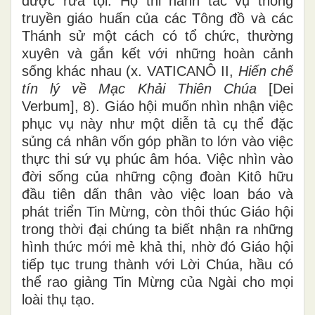
được rửa tội. Họ thi hành tác vụ thông
truyền giáo huấn của các Tông đồ và các
Thánh sử một cách có tổ chức, thường
xuyên và gắn kết với những hoàn cảnh
sống khác nhau (x. VATICANÔ II,
Hiến chế
tín lý về Mạc Khải Thiên Chúa
[Dei
Verbum], 8). Giáo hội muốn nhìn nhận việc
phục vụ này như một diễn tả cụ thể đặc
sủng cá nhân vốn góp phần to lớn vào việc
thực thi sứ vụ phúc âm hóa. Việc nhìn vào
đời sống của những cộng đoàn Kitô hữu
đầu tiên dấn thân vào việc loan báo và
phát triển Tin Mừng, còn thôi thúc Giáo hội
trong thời đại chúng ta biết nhận ra những
hình thức mới mẻ khả thi, nhờ đó Giáo hội
tiếp tục trung thành với Lời Chúa, hầu có
thể rao giảng Tin Mừng của Ngài cho mọi
loài thụ tạo.