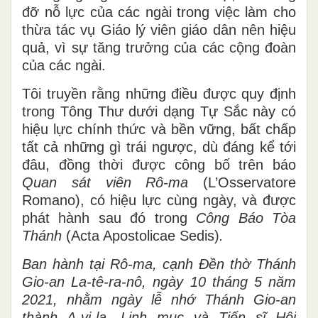
đỡ nỗ lực của các ngài trong việc làm cho
thừa tác vụ Giáo lý viên giáo dân nên hiệu
quả, vì sự tăng trưởng của các cộng đoàn
của các ngài.
Tôi truyền rằng những điều được quy định
trong Tông Thư dưới dạng Tự Sắc này có
hiệu lực chính thức và bền vững, bất chấp
tất cả những gì trái ngược, dù đáng kể tới
đâu, đồng thời được công bố trên báo
Quan sát viên Rô-ma
(L’Osservatore
Romano), có hiệu lực cùng ngày, và được
phát hành sau đó trong
Công Báo
Tòa
Thánh
(Acta Apostolicae Sedis)
.
Ban hành tại Rô-ma, cạnh Đền thờ Thánh
Gio-an La-tê-ra-nô, ngày 10 tháng 5 năm
2021, nhằm ngày lễ nhớ Thánh Gio-an
thành A-vi-la, Linh mục và Tiến sĩ Hội