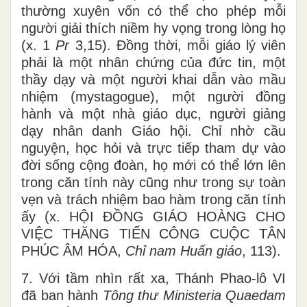
thường xuyên vốn có thể cho phép mỗi
người giải thích niềm hy vọng trong lòng họ
(x. 1
Pr
3,15). Đồng thời, mỗi giáo lý viên
phải là một nhân chứng của đức tin, một
thầy dạy và một người khai dẫn vào mầu
nhiệm (mystagogue), một người đồng
hành và một nhà giáo dục, người giảng
dạy nhân danh Giáo hội. Chỉ nhờ cầu
nguyện, học hỏi và trực tiếp tham dự vào
đời sống cộng đoàn, họ mới có thể lớn lên
trong căn tính này cũng như trong sự toàn
vẹn và trách nhiệm bao hàm trong căn tính
ấy (x. HỘI ĐỒNG GIÁO HOÀNG CHO
VIỆC THĂNG TIẾN CÔNG CUỘC TÂN
PHÚC ÂM HÓA,
Chỉ nam Huấn giáo
, 113).
7. Với tầm nhìn rất xa, Thánh Phao-lô VI
đã ban hành
Tông thư
Ministeria Quaedam