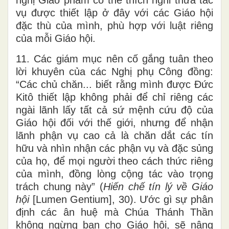
nghị Giáo phẩm có thể thích nghi thừa tác
vụ được thiết lập ở đây với các Giáo hội
đặc thù của mình, phù hợp với luật riêng
của mỗi Giáo hội.
11. Các giám mục nên cố gắng tuân theo
lời khuyên của các Nghị phụ Công đồng:
“Các chủ chăn... biết rằng mình được Đức
Kitô thiết lập không phải để chỉ riêng các
ngài lãnh lấy tất cả sứ mệnh cứu độ của
Giáo hội đối với thế giới, nhưng để nhận
lãnh phận vụ cao cả là chăn dắt các tín
hữu và nhìn nhận các phận vụ và đặc sủng
của họ, để mọi người theo cách thức riêng
của mình, đồng lòng cộng tác vào trọng
trách chung này” (
Hiến chế tín lý về Giáo
hội
[Lumen Gentium], 30). Ước gì sự phân
định các ân huệ mà Chúa Thánh Thần
không ngừng ban cho Giáo hội, sẽ nâng