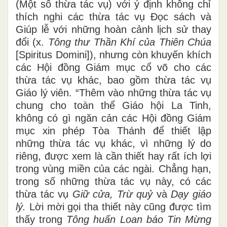
(Một số thừa tác vụ) với ý định không chỉ
thích nghi các thừa tác vụ Đọc sách và
Giúp lễ với những hoàn cảnh lịch sử thay
đổi (x.
Tông thư
Thần Khí của Thiên Chúa
[Spiritus Domini]), nhưng còn khuyến khích
các Hội đồng Giám mục cổ võ cho các
thừa tác vụ khác, bao gồm thừa tác vụ
Giáo lý viên. “Thêm vào những thừa tác vụ
chung cho toàn thể Giáo hội La Tinh,
không có gì ngăn cản các Hội đồng Giám
mục xin phép Tòa Thánh để thiết lập
những thừa tác vụ khác, vì những lý do
riêng, được xem là cần thiết hay rất ích lợi
trong vùng miền của các ngài. Chẳng hạn,
trong số những thừa tác vụ này, có các
thừa tác vụ
Giữ cửa, Trừ quỷ
và
Dạy giáo
lý.
Lời mời gọi tha thiết này cũng được tìm
thấy trong
Tông huấn Loan báo Tin Mừng