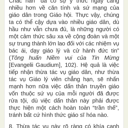
Chắc hẳn “đã có sự ý thức ngày càng
nhiều hơn về căn tính và sứ mạng của
giáo dân trong Giáo hội. Thực vậy, chúng
ta có thể cậy dựa vào nhiều giáo dân, dù
hầu như vẫn chưa đủ, là những người có
một cảm thức sâu xa về cộng đoàn và một
sự trung thành lớn lao đối với các nhiệm vụ
bác ái, dạy giáo lý và cử hành đức tin”
(
Tông huấn Niềm vui của Tin Mừng
[Evangelii Gaudium], 102). Hệ quả là việc
tiếp nhận thừa tác vụ giáo dân, như thừa
tác vụ Giáo lý viên chẳng hạn, sẽ nhấn
mạnh hơn nữa việc dấn thân truyền giáo
vốn thuộc sứ vụ của mỗi người đã được
rửa tội, dù việc dấn thân này phải được
thực hiện một cách hoàn toàn “trần thế”,
tránh bất cứ hình thức giáo sĩ hóa nào.
8. Thừa tác vụ này rõ ràng có khía cạnh