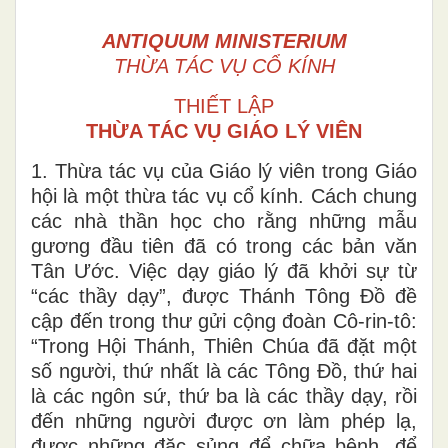
ANTIQUUM MINISTERIUM
THỪA TÁC VỤ CỔ KÍNH
THIẾT LẬP
THỪA TÁC VỤ GIÁO LÝ VIÊN
1. Thừa tác vụ của Giáo lý viên trong Giáo
hội là một thừa tác vụ cổ kính. Cách chung
các nhà thần học cho rằng những mẫu
gương đầu tiên đã có trong các bản văn
Tân Ước. Việc dạy giáo lý đã khởi sự từ
“các thầy dạy”, được Thánh Tông Đồ đề
cập đến trong thư gửi cộng đoàn Cô-rin-tô:
“Trong Hội Thánh, Thiên Chúa đã đặt một
số người, thứ nhất là các Tông Đồ, thứ hai
là các ngôn sứ, thứ ba là các thầy dạy, rồi
đến những người được ơn làm phép lạ,
được những đặc sủng để chữa bệnh, để