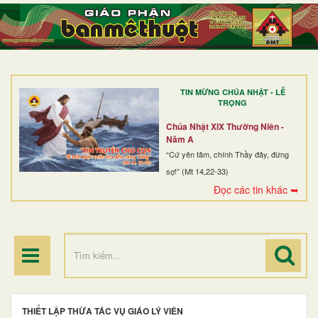
TRANG NHẤT
GIỚI THIỆU
GIÁO XỨ
TIN MỪNG CHÚA NHẬT - LỄ
DÒNG TU
TRỌNG
BAN MỤC VỤ
Chúa Nhật XIX Thường Niên -
Năm A
ĐOÀN THỂ CG
“Cứ yên tâm, chính Thầy đây, đừng
sợ!” (Mt 14,22-33)
LINH MỤC
Đọc các tin khác ➥
ĐIỂM HÀNH HƯƠNG
THIẾT LẬP THỪA TÁC VỤ GIÁO LÝ VIÊN