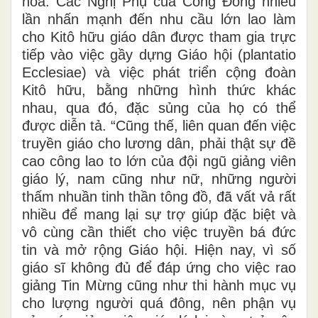
hóa. Các Nghị Phụ của Công Đồng nhiều
lần nhấn mạnh đến nhu cầu lớn lao làm
cho Kitô hữu giáo dân được tham gia trực
tiếp vào việc gầy dựng Giáo hội (plantatio
Ecclesiae) và việc phát triển cộng đoàn
Kitô hữu, bằng những hình thức khác
nhau, qua đó, đặc sủng của họ có thể
được diễn tả. “Cũng thế, liên quan đến việc
truyền giáo cho lương dân, phải thật sự đề
cao công lao to lớn của đội ngũ giảng viên
giáo lý, nam cũng như nữ, những người
thấm nhuần tinh thần tông đồ, đã vất vả rất
nhiều để mang lại sự trợ giúp đặc biệt và
vô cùng cần thiết cho việc truyền bá đức
tin và mở rộng Giáo hội. Hiện nay, vì số
giáo sĩ không đủ để đáp ứng cho việc rao
giảng Tin Mừng cũng như thi hành mục vụ
cho lượng người quá đông, nên phận vụ