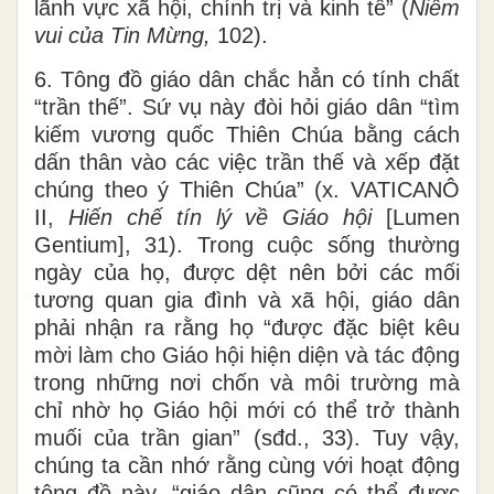
lãnh vực xã hội, chính trị và kinh tế” (
Niềm
vui của Tin Mừng,
102).
6. Tông đồ giáo dân chắc hẳn có tính chất
“trần thế”. Sứ vụ này đòi hỏi giáo dân “tìm
kiếm vương quốc Thiên Chúa bằng cách
dấn thân vào các việc trần thế và xếp đặt
chúng theo ý Thiên Chúa” (x. VATICANÔ
II,
Hiến chế tín lý về Giáo hội
[Lumen
Gentium], 31). Trong cuộc sống thường
ngày của họ, được dệt nên bởi các mối
tương quan gia đình và xã hội, giáo dân
phải nhận ra rằng họ “được đặc biệt kêu
mời làm cho Giáo hội hiện diện và tác động
trong những nơi chốn và môi trường mà
chỉ nhờ họ Giáo hội mới có thể trở thành
muối của trần gian” (sđd., 33). Tuy vậy,
chúng ta cần nhớ rằng cùng với hoạt động
tông đồ này, “giáo dân cũng có thể được