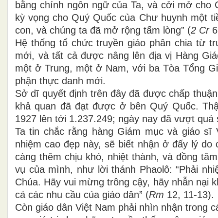
bằng chính ngôn ngữ của Ta, và cởi mở cho C
kỳ vọng cho Quý Quốc của Chư huynh một tiền
con, và chúng ta đã mở rộng tấm lòng” (
2 Cr
6
Hệ thống tổ chức truyền giáo phân chia từ t
mới, và tất cả được nâng lên địa vị Hàng Giá
một ở Trung, một ở Nam, với ba Tòa Tổng G
phận thực danh mới.
Sở dĩ quyết định trên đây đã được chấp thuận
khả quan đã đạt được ở bên Quý Quốc. Thậ
1927 lên tới 1.237.249; ngày nay đã vượt quá s
Ta tin chắc rằng hàng Giám mục và giáo sĩ Vi
nhiệm cao đẹp này, sẽ biết nhận ở đấy lý do 
càng thêm chịu khó, nhiệt thành, và đồng tâm
vụ của mình, như lời thánh Phaolô: “Phải nhi
Chúa. Hãy vui mừng trông cậy, hãy nhẫn nại kh
cả các nhu cầu của giáo dân” (
Rm
12, 11-13).
Còn giáo dân Việt Nam phải nhìn nhận trong 