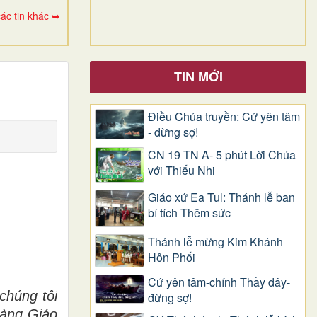
ác tin khác ➥
TIN MỚI
Điều Chúa truyền: Cứ yên tâm
- đừng sợ!
CN 19 TN A- 5 phút Lời Chúa
với Thiếu Nhi
Giáo xứ Ea Tul: Thánh lễ ban
bí tích Thêm sức
Thánh lễ mừng Kim Khánh
Hôn Phối
Cứ yên tâm-chính Thầy đây-
chúng tôi
đừng sợ!
hàng Giáo