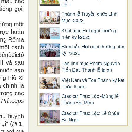
g máu các
LỄ 1
iếng gọi,
Thánh lễ Truyền chức Linh
Mục -2023
chứng một
Khai mạc Hội nghị thường
được huấn
niên kỳ I/2023
oàng Rôma
Biên bản Hội nghị thường niên
 một cách
kỳ I/2023
Bênêđictô
II và sau
Tân linh mục Phêrô Nguyễn
Tiến Đạt: Thánh lễ tạ ơn
 muốn sao
ng Piô XI
Việt Nam và Tòa Thánh ký kết
 chính là
Thỏa thuận
trong các
Giáo xứ Phúc Lộc -Mừng lễ
p
Princeps
Thánh Đa Minh
Giáo xứ Phúc Lộc: Lễ Chúa
Chư huynh
Ba Ngôi
ại” (
Pl
1,
ng nơi mà