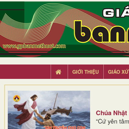
GIỚI THIỆU
GIÁO XỨ
Chúa Nhật
“Cứ yên tâm