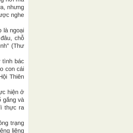
ữa, nhưng
được nghe
 là ngoại
 đâu, chỗ
ình” (Thư
 tình bác
o con cái
ội Thiên
ực hiện ở
ố gắng và
ì thực ra
ông trạng
êng liêng