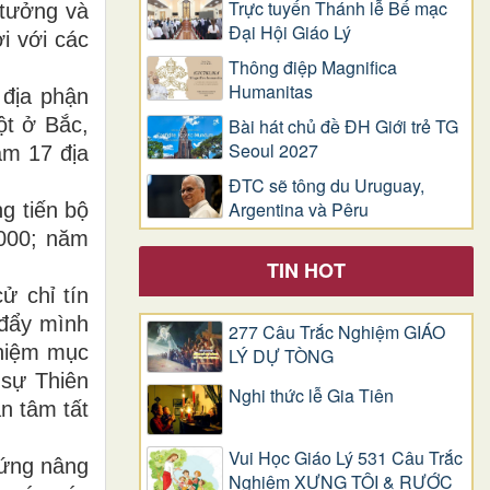
Trực tuyến Thánh lễ Bế mạc
 tưởng và
Đại Hội Giáo Lý
i với các
Thông điệp Magnifica
Humanitas
 địa phận
ột ở Bắc,
Bài hát chủ đề ĐH Giới trẻ TG
Seoul 2027
àm 17 địa
ĐTC sẽ tông du Uruguay,
Argentina và Pêru
g tiến bộ
000; năm
TIN HOT
ử chỉ tín
 đẩy mình
277 Câu Trắc Nghiệm GIÁO
nhiệm mục
LÝ DỰ TÒNG
 sự Thiên
Nghi thức lễ Gia Tiên
n tâm tất
Vui Học Giáo Lý 531 Câu Trắc
hứng nâng
Nghiệm XƯNG TỘI & RƯỚC