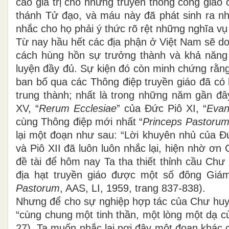
cao giá trị cho những truyền thống công giáo
thánh Tử đạo, và máu này đã phát sinh ra nh
nhắc cho họ phải ý thức rõ rệt những nghĩa v
Từ nay hầu hết các địa phận ở Việt Nam sẽ d
cách hùng hồn sự trưởng thành và khả năng
luyện đầy đủ. Sự kiện đó còn minh chứng rằn
ban bố qua các Thông điệp truyền giáo đã có 
trung thành; nhất là trong những năm gần đâ
XV, “
Rerum Ecclesiae
” của Đức Piô XI, “
Evan
cùng Thông điệp mới nhất “
Princeps Pastoru
lại một đoạn như sau: “Lời khuyên nhủ của Đứ
và Piô XII đã luôn luôn nhắc lại, hiện nhờ ơ
đề tài để hôm nay Ta tha thiết thỉnh cầu Chư
địa hạt truyền giáo được một số đông Giám 
Pastorum
, AAS, LI, 1959, trang 837-838).
Nhưng để cho sự nghiệp hợp tác của Chư huy
“cùng chung một tinh thần, một lòng một dạ c
27), Ta muốn nhắc lại nơi đây một đoạn khác 