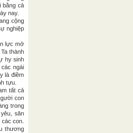
i bằng cả
ày nay.
đang cộng
sự nghiệp
ận lực mở
 Ta thành
ự hy sinh
 các ngài
y là điềm
h tựu.
am tất cả
người con
àng trong
 yêu, săn
 các con.
êu thương