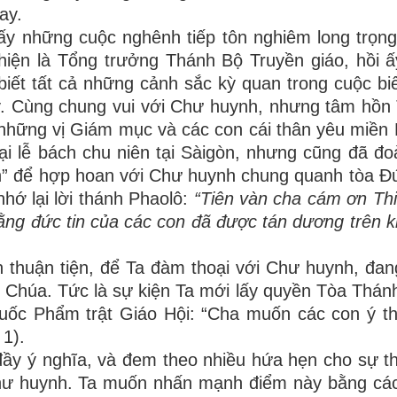
ay.
ấy những cuộc nghênh tiếp tôn nghiêm long trọn
iện là Tổng trưởng Thánh Bộ Truyền giáo, hồi ấy
biết tất cả những cảnh sắc kỳ quan trong cuộc b
ấy. Cùng chung vui với Chư huynh, nhưng tâm hồn
 những vị Giám mục và các con cái thân yêu miền
i lễ bách chu niên tại Sàigòn, nhưng cũng đã đo
hồn” để hợp hoan với Chư huynh chung quanh tòa 
hớ lại lời thánh Phaolô:
“Tiên vàn cha cám ơn Th
 rằng đức tin của các con đã được tán dương trên 
thuận tiện, để Ta đàm thoại với Chư huynh, đan
 Chúa. Tức là sự kiện Ta mới lấy quyền Tòa Thánh 
uốc Phẩm trật Giáo Hội: “Cha muốn các con ý th
 1).
đầy ý nghĩa, và đem theo nhiều hứa hẹn cho sự t
Chư huynh. Ta muốn nhấn mạnh điểm này bằng các