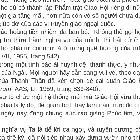
cho dù có thành lập Phẩm trật Giáo Hội riêng đi n
một gia tăng mãi, hơn nữa còn vô số người chưa 
iúp đỡ của các vị truyền giáo ngoại quốc.
iáo hoàng tiền nhiệm đã ban bố: “Không thể gọi họ
g tín thừa hành nghĩa vụ của mình, thì bất cứ ở
 họ phải tự coi như là ở trong quê hương của m
VII, 1955, trang 542).
trong một tình bác ái huynh đệ, thành thực, y như
ủa Ngài. Mọi người hãy sẵn sàng vui vẻ, theo đạ
húa Thánh Thần đã kén chọn để cai quản Giáo H
orum
, AAS, LI, 1959, trang 839-840).
sự tổ chức một hệ thống mới mà Giáo Hội vừa th
hải là lý do, để giảm bớt, hay làm nản mực độ c
 ngày nay đang chung sức rao giảng Phúc âm, v
nghĩa vụ Ta là để lời ca ngợi, và tuyên dương c
a thế kỷ, đã nối tiếp nhau xây dựng vườn nho thi