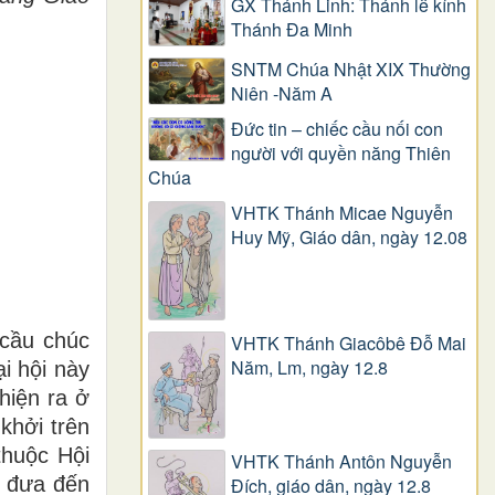
GX Thánh Linh: Thánh lễ kính
Thánh Đa Minh
SNTM Chúa Nhật XIX Thường
Niên -Năm A
Đức tin – chiếc cầu nối con
người với quyền năng Thiên
Chúa
VHTK Thánh Micae Nguyễn
Huy Mỹ, Giáo dân, ngày 12.08
 cầu chúc
VHTK Thánh Giacôbê Ðỗ Mai
Năm, Lm, ngày 12.8
i hội này
hiện ra ở
khởi trên
thuộc Hội
VHTK Thánh Antôn Nguyễn
i đưa đến
Ðích, giáo dân, ngày 12.8