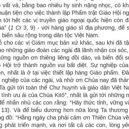
o vất vả, bằng bao nhiêu hy sinh nặng nhọc, có kh
ận tiện cho việc thành lập Phẩm trật Giáo Hội ng
n tới hết các vị truyền giáo ngoại quốc hiện còn 
a” (
1 Cr
3, 9) - với hàng giáo sĩ địa phương, để 
 biến sâu rộng trong dân tộc Việt Nam.
cho các vị Giám mục bản xứ khác, sau khi đã t
 những giáo đoàn các ngài đã lãnh nhận coi sóc,
ng nguồn ơn thiêng liêng dồi dào, và biến đổi s
o Hội trở thành nguồn vui bất diệt. Sự nghiệp của
, nhất là ở tại việc thiết lập hàng Giáo phẩm. Đâ
 nghiệp của các ngài, và nhờ ơn Chúa nay đã thàn
Ta gửi tới toàn thể Chư huynh và giáo dân Việt N
 tình ưu ái của Chúa Kitô”, nhất là gửi tới những 
để nhắn nhủ các con rằng: “Hãy thức tỉnh, vững v
 13). Và để biểu dương hơn nữa lòng Ta thương
ông đồ: “Hằng ngày cha phải cám ơn Thiên Chúa về
ng phát triển mạnh, và nơi tất cả các con, lòng y