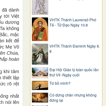
g đã dành
 tới Việt
VHTK Thánh Laurensô Phó
iểu dương
Tế - Tử Đạo Ngày 10.8
 Ta không
 Bắc, mặc
àn kết để
VHTK Thánh Đaminh Ngày 8.
Đức Mẹ Vô
8
iên Chúa,
khắp hoàn
Đại Hội Giáo lý toàn quốc lần
g khi tâm
thứ VII -Ngày cuối
thiết lập
Từ bỏ mình?
ức rõ rệt
Có dừng chân nhưng không
hống nhất
đứng lại
h nói lên