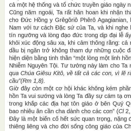
cả một hệ thống và tổ chức truyền giáo ngày n
Cũng năm ngoái, Ta rất hân hoan khi nhận th
cho Đức Hồng y Grêgôriô Phêrô Agagianian, h
Nam với tư cách Đặc sứ của Ta, và khi nghe 
tín ngưỡng và lòng đạo đức trong dịp đại lễ 
khỏi xúc động sâu xa, khi cảm thông rằng: cả
dầu bị ngăn trở không tham dự những cuộc đạ
hiện diện bằng tinh thần “một lòng một linh 
Nhiễm Nguyên Tội. Tư tưởng này làm cho Ta n
qua Chúa Giêsu Kitô, về tất cả các con, vì lẽ
cầu”(Rm 1,8).
Giờ đây còn một cơ hội khác không kém phần 
hồn Ta vui sướng và lòng Ta đầy sự cám tạ ơn
trong khắp các địa hạt tôn giáo ở bên Quý Q
bao nhiêu ân cần cha dành cho các con” (
Cl
2,
Đây là một biến cố hết sức quan trọng, nặng 
thiêng liêng và cho đời sống công giáo của 