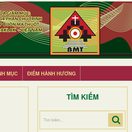
NH MỤC
ĐIỂM HÀNH HƯƠNG
TÌM KIẾM