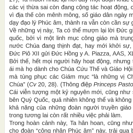
các vị thừa sai còn đang cộng tác hoạt động, 
vì địa thế còn mênh mông, số giáo dân ngày 
dạy đạo lý Phúc âm, thành ra vẫn còn cần sự g
Về những vị này, Ta có thể mượn lại lời Đức g
quốc, bởi vì một linh mục công giáo mà trun
nước Chúa đang thịnh đạt, hay mới khởi sự,
Đức Piô XII gửi Đức Hồng y A. Piazza, AAS, XL
Bởi thế, hết mọi người hãy hoạt động, nhưng 
ái mà họ dành cho Chúa Cứu Thế và Giáo Hội c
mà tùng phục các Giám mục “là những vị C
Chúa” (
Cv
20, 28). (Thông điệp
Princeps Past
Cái viễn tượng một kỷ nguyên mới, cũng như 
bên Quý Quốc, quả nhiên không thể và không p
khả năng của những đoàn người truyền giáo
trong tương lai còn rất nhiều việc phải làm.
Trong hoàn cảnh này, Ta hân hoan, cũng như 
cho đoàn “công nhân Phúc âm” này, trải qua b