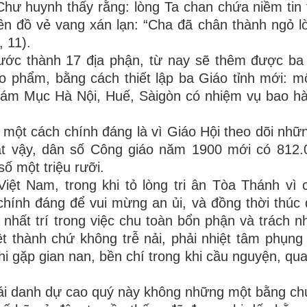
hư huynh thấy rằng: lòng Ta chan chứa niềm tin
 đồ vẻ vang xán lạn: “Cha đã chân thành ngỏ lờ
, 11).
rước thành 17 địa phận, từ nay sẽ thêm được ba
o phẩm, bằng cách thiết lập ba Giáo tỉnh mới: m
iám Mục Hà Nội, Huế, Sàigòn có nhiệm vụ bao h
 một cách chính đáng là vì Giáo Hội theo dõi nhữn
t vậy, dân số Công giáo năm 1900 mới có 812.
ố một triệu rưỡi.
ệt Nam, trong khi tỏ lòng tri ân Tòa Thánh vì c
chính đáng để vui mừng an ủi, và đồng thời thúc
 nhất trí trong việc chu toàn bổn phận và trách 
ệt thành chứ không trễ nải, phải nhiệt tâm phụng
i gặp gian nan, bền chí trong khi cầu nguyện, qua
cái danh dự cao quý này không những một bằng c