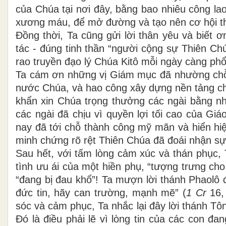
của Chúa tại nơi đây, bằng bao nhiêu công la
xương máu, để mở đường và tạo nên cơ hội thu
Đồng thời, Ta cũng gửi lời thân yêu và biết ơ
tác - đúng tinh thần “người cộng sự Thiên Chú
rao truyền đạo lý Chúa Kitô mỗi ngày càng phổ
Ta cám ơn những vị Giám mục đã nhường chỗ 
nước Chúa, và hao công xây dựng nền tảng cho
khẩn xin Chúa trọng thưởng các ngài bằng nhữ
các ngài đã chịu vì quyền lợi tối cao của Giá
nay đã tới chỗ thành công mỹ mãn và hiển hiện
minh chứng rõ rệt Thiên Chúa đã đoái nhận sự
Sau hết, với tấm lòng cảm xúc và thán phục, 
tình ưu ái của một hiền phụ, “tượng trưng cho
“đang bị đau khổ”! Ta mượn lời thánh Phaolô 
đức tin, hãy can trường, mạnh mẽ” (
1 Cr
16,
sóc và cảm phục, Ta nhắc lại đây lời thánh T
Đó là điều phải lẽ vì lòng tin của các con đa