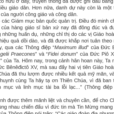
 cố hữu ở đây, truyền thống đã được ghi dấu bằn
iều giáo dân. Hơn nữa, danh dự này còn là một t
ụ của người công giáo và công dân.
o các Giám mục bản quốc quản trị. Điều đó minh 
 của hàng giáo sĩ bản xứ nay đã đông đúc và 
g những huấn dụ, những chỉ thị do các vị Giáo h
hiệu quả dồi dào, và đã được khắp nơi tuân theo
y, qua các Thông điệp “
Maximum illud
” của Đức 
gelii Praecones
” và “
Fidei donum
” của Đức Piô X
m
” của Ta. Hôm nay, trong cảnh hân hoan này, Ta
c Bênêđictô XV, mà sau đấy hai vị tiên Giáo hoà
n Chúa đã thu lượm được nhiều kết quả mỹ mãn, và
 huynh cùng Ta hãy tạ ơn Thiên Chúa, vì đã ban 
mục và linh mục tài ba lỗi lạc...” (Thông điệ
nh được thêm mãnh liệt và chuyên cần, để cho 
ùng nhau chiến đấu vì đức tin mà Tin Mừng mang l
của Thông điệp nói trên: “Các giáo đoàn địa phươ