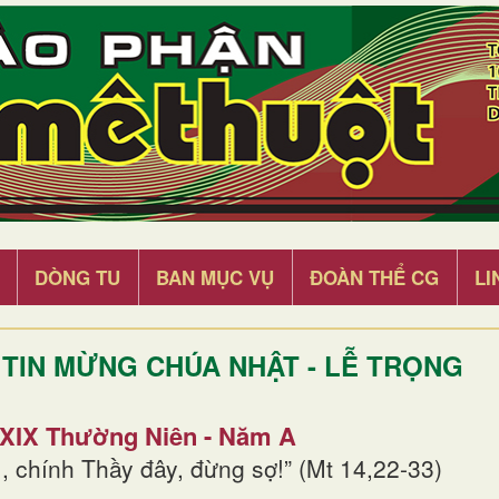
DÒNG TU
BAN MỤC VỤ
ĐOÀN THỂ CG
LI
TIN MỪNG CHÚA NHẬT - LỄ TRỌNG
 XIX Thường Niên - Năm A
, chính Thầy đây, đừng sợ!” (Mt 14,22-33)