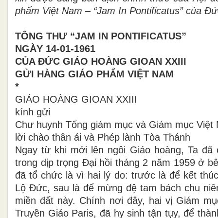
phẩm Việt Nam – “Jam In Pontificatus” của Đ
TÔNG THƯ “JAM IN PONTIFICATUS”
NGÀY 14-01-1961
CỦA ĐỨC GIÁO HOÀNG GIOAN XXIII
GỬI HÀNG GIÁO PHẨM VIỆT NAM
*
GIÁO HOÀNG GIOAN XXIII
kính gửi
Chư huynh Tổng giám mục và Giám mục Việt
lời chào thân ái và Phép lành Tòa Thánh
Ngay từ khi mới lên ngôi Giáo hoàng, Ta đã 
trong dịp trọng Đại hồi tháng 2 năm 1959 ở b
đã tổ chức là vì hai lý do: trước là để kết t
Lộ Đức, sau là để mừng đệ tam bách chu niên
miền đất này. Chính nơi đây, hai vị Giám mục
Truyền Giáo Paris, đã hy sinh tận tụy, để th