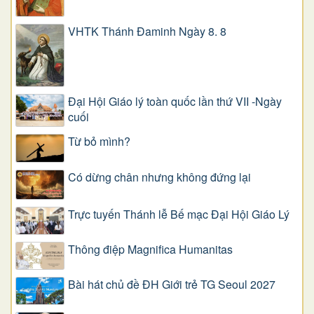
VHTK Thánh Đaminh Ngày 8. 8
Đại Hội Giáo lý toàn quốc lần thứ VII -Ngày
cuối
Từ bỏ mình?
Có dừng chân nhưng không đứng lại
Trực tuyến Thánh lễ Bế mạc Đại Hội Giáo Lý
Thông điệp Magnifica Humanitas
Bài hát chủ đề ĐH Giới trẻ TG Seoul 2027