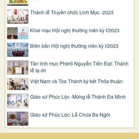
Thánh lễ Truyền chức Linh Mục -2023
Khai mạc Hội nghị thường niên kỳ I/2023
Biên bản Hội nghị thường niên kỳ I/2023
Tân linh mục Phêrô Nguyễn Tiến Đạt: Thánh
lễ tạ ơn
Việt Nam và Tòa Thánh ký kết Thỏa thuận
Giáo xứ Phúc Lộc -Mừng lễ Thánh Đa Minh
Giáo xứ Phúc Lộc: Lễ Chúa Ba Ngôi