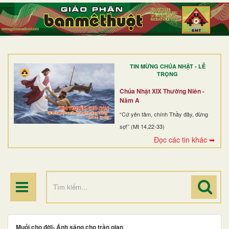
TRANG NHẤT
GIỚI THIỆU
GIÁO XỨ
TIN MỪNG CHÚA NHẬT - LỄ
DÒNG TU
TRỌNG
BAN MỤC VỤ
Chúa Nhật XIX Thường Niên -
Năm A
ĐOÀN THỂ CG
“Cứ yên tâm, chính Thầy đây, đừng
sợ!” (Mt 14,22-33)
LINH MỤC
Đọc các tin khác ➥
ĐIỂM HÀNH HƯƠNG
Muối cho đời- Ánh sáng cho trần gian