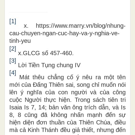
[1]
x. https://www.marry.vn/blog/nhung-
cau-chuyen-ngan-cuc-hay-va-y-nghia-ve-
tinh-yeu
[2]
x.
GLCG số 457-460
.
[3]
Lời Tiền Tụng chung IV
[4]
M
át thêu
chẳng cố ý nêu ra một tên
mới của Đấng Thiên sai, song chỉ muốn nói
lên ý nghĩa của con người và của công
cuộc Người thực hiện.
Trong sách tiên tri
Isaia Is 7, 14;
bản văn ông trích dẫn, và
Is
8, 8
cũng đã không nhấn mạnh đến sự
hiện diện đơn thuần của Thiên Chúa, điều
mà cả Kinh Thánh đều giả thiết, nhưng đến