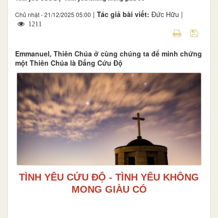
|
Tác giả bài viết:
Đức Hữu |
Chủ nhật - 21/12/2025 05:00
1211
Emmanuel, Thiên Chúa ở cùng chúng ta để minh chứng
một Thiên Chúa là Đấng Cứu Độ
TÌNH YÊU CỨU ĐỘ - TÌNH YÊU KHÔNG
MONG GIÀU CÓ