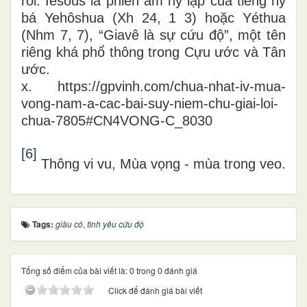
rỗi. Iêsous là phiên âm hy lạp của tiếng hy
bá Yehôshua (Xh 24, 1 3) hoặc Yéthua
(Nhm 7, 7), “Giavê là sự cứu độ”, một tên
riêng khá phổ thông trong Cựu ước và Tân
ước.
x.
https://gpvinh.com/chua-nhat-iv-mua-
vong-nam-a-cac-bai-suy-niem-chu-giai-loi-
chua-7805#CN4VONG-C_8030
[6]
Thông vi vu, Mùa vọng - mùa trong veo.
Tags:
giàu có
,
tình yêu cứu độ
Tổng số điểm của bài viết là: 0 trong 0 đánh giá
Click để đánh giá bài viết