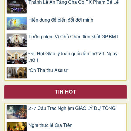
Thánh Lễ An Táng Cha Cố PX Phạm Bá Lễ
Hiển dung để biến đổi đời mình
Tưởng niệm Vị Chủ Chăn tiên khởi GP.BMT
Đại Hội Giáo lý toàn quốc lần thứ VII -Ngày
thứ 1
“Ơn Tha thứ Assisi”
TIN HOT
277 Câu Trắc Nghiệm GIÁO LÝ DỰ TÒNG
Nghi thức lễ Gia Tiên