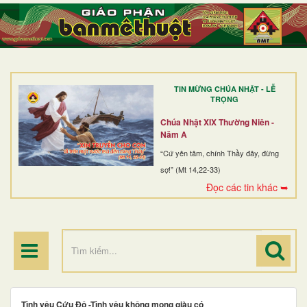
TRANG NHẤT
GIỚI THIỆU
GIÁO XỨ
TIN MỪNG CHÚA NHẬT - LỄ
DÒNG TU
TRỌNG
BAN MỤC VỤ
Chúa Nhật XIX Thường Niên -
Năm A
ĐOÀN THỂ CG
“Cứ yên tâm, chính Thầy đây, đừng
sợ!” (Mt 14,22-33)
LINH MỤC
Đọc các tin khác ➥
ĐIỂM HÀNH HƯƠNG
Tình yêu Cứu Độ -Tình yêu không mong giàu có