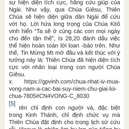
sự hiện diện tích cực, hằng cứu giúp của
Ngài. Như vậy, qua Chúa Giêsu, Thiên
Chúa sẽ hiện diện giữa dân Ngài để cứu
vớt họ. Lời hứa long trọng của Chúa Kitô
vinh hiển “Ta sẽ ở cùng các con mọi ngày
cho đến tận thế”,
Is
28,20 đánh dấu việc
thể hiện hoàn toàn lời loan -báo trên. Như
thế, Tin Mừng Mt mở đầu và kết thúc với ý
tưởng này là: Thiên Chúa đã hiện diện tích
cực với nhân loại trong con người Chúa
Giêsu.
x.
https://gpvinh.com/chua-nhat-iv-mua-
vong-nam-a-cac-bai-suy-niem-chu-giai-loi-
chua-7805#CN4VONG-C_8030
[5]
tên chỉ định con người và, đặc biệt
trong Kinh Thánh, chỉ định chức vụ mà
Thiên Chúa đặt định cho trong lịch sử cứu