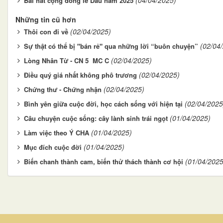
(04/04/2025)
Bài hát cộng đồng lễ Dầu năm 2025
Những tin cũ hơn
(02/04/2025)
Thôi con đi về
(02/04
Sự thật có thể bị "bán rẻ" qua những lời “buôn chuyện”
(02/04/2025)
Lòng Nhân Từ - CN 5 MC C
(02/04/2025)
Điều quý giá nhất không phô trương
(02/04/2025)
Chứng thư - Chứng nhận
(02/04/2025
Bình yên giữa cuộc đời, học cách sống với hiện tại
(01/04/2025)
Câu chuyện cuộc sống: cây lành sinh trái ngọt
(01/04/2025)
Làm việc theo Ý CHA
(01/04/2025)
Mục đích cuộc đời
(01/04/2025
Biến chanh thành cam, biến thử thách thành cơ hội