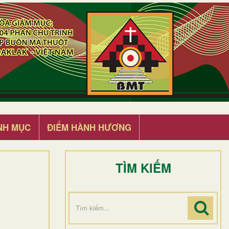
NH MỤC
ĐIỂM HÀNH HƯƠNG
TÌM KIẾM