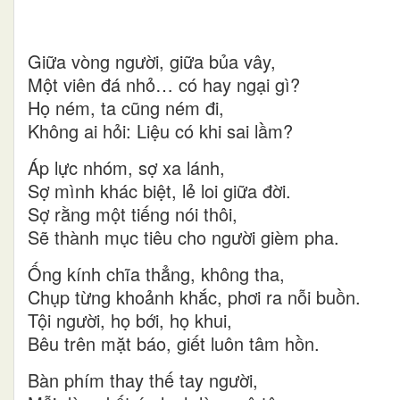
Giữa vòng người, giữa bủa vây,
Một viên đá nhỏ… có hay ngại gì?
Họ ném, ta cũng ném đi,
Không ai hỏi: Liệu có khi sai lầm?
Áp lực nhóm, sợ xa lánh,
Sợ mình khác biệt, lẻ loi giữa đời.
Sợ rằng một tiếng nói thôi,
Sẽ thành mục tiêu cho người gièm pha.
Ống kính chĩa thẳng, không tha,
Chụp từng khoảnh khắc, phơi ra nỗi buồn.
Tội người, họ bới, họ khui,
Bêu trên mặt báo, giết luôn tâm hồn.
Bàn phím thay thế tay người,