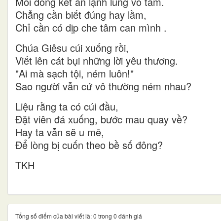
Mỗi dòng kết án lạnh lùng vô tâm.
Chẳng cần biết đúng hay lầm,
Chỉ cần có dịp che tâm can mình .
Chúa Giêsu cúi xuống rồi,
Viết lên cát bụi những lời yêu thương.
"Ai mà sạch tội, ném luôn!"
Sao người vẫn cứ vô thường ném nhau?
Liệu rằng ta có cúi đầu,
Đặt viên đá xuống, bước mau quay về?
Hay ta vẫn sẽ u mê,
Để lòng bị cuốn theo bề số đông?
TKH
Tổng số điểm của bài viết là: 0 trong 0 đánh giá