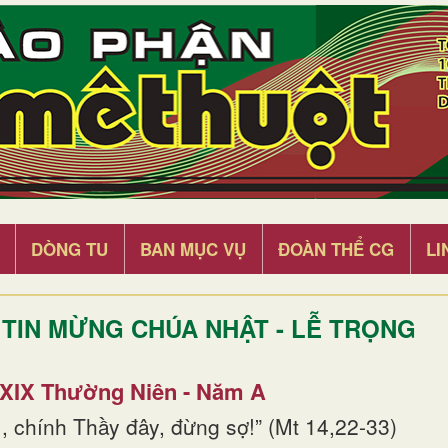
DÒNG TU
BAN MỤC VỤ
ĐOÀN THỂ CG
LI
TIN MỪNG CHÚA NHẬT - LỄ TRỌNG
 XIX Thường Niên - Năm A
, chính Thầy đây, đừng sợ!” (Mt 14,22-33)