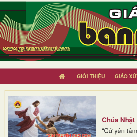
GIỚI THIỆU
GIÁO XỨ
Chúa Nhật
“Cứ yên tâm