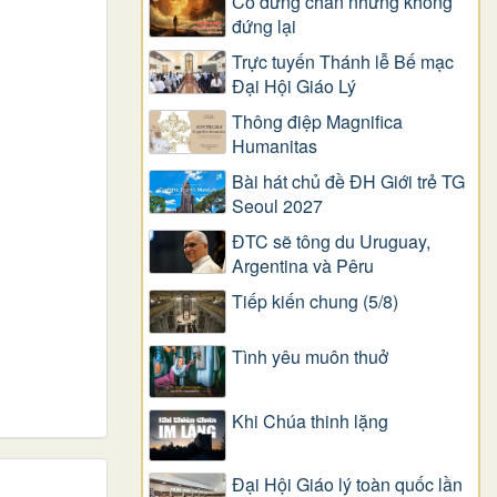
Có dừng chân nhưng không
đứng lại
Trực tuyến Thánh lễ Bế mạc
Đại Hội Giáo Lý
Thông điệp Magnifica
Humanitas
Bài hát chủ đề ĐH Giới trẻ TG
Seoul 2027
ĐTC sẽ tông du Uruguay,
Argentina và Pêru
Tiếp kiến chung (5/8)
Tình yêu muôn thuở
Khi Chúa thinh lặng
Đại Hội Giáo lý toàn quốc lần