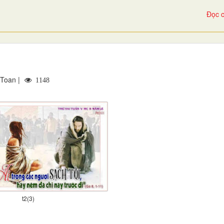
Đọc c
 Toan |
1148
t2(3)