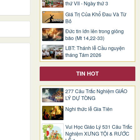
thứ VII - Ngày thứ 3
Giá Trị Của Khổ Ðau Và Từ
Bỏ
Đức tin lớn lên trong giông
bão (Mt 14,22-33)
LBT: Thánh lễ Cầu nguyện
tháng Tám 2026
TIN HOT
277 Câu Trắc Nghiệm GIÁO
LÝ DỰ TÒNG
Nghi thức lễ Gia Tiên
Vui Học Giáo Lý 531 Câu Trắc
Nghiệm XƯNG TỘI & RƯỚC