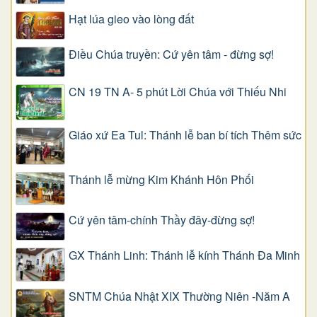
Hạt lúa gieo vào lòng đất
Điều Chúa truyền: Cứ yên tâm - đừng sợ!
CN 19 TN A- 5 phút Lời Chúa với Thiếu Nhi
Giáo xứ Ea Tul: Thánh lễ ban bí tích Thêm sức
Thánh lễ mừng Kim Khánh Hôn Phối
Cứ yên tâm-chính Thầy đây-đừng sợ!
GX Thánh Linh: Thánh lễ kính Thánh Đa Minh
SNTM Chúa Nhật XIX Thường Niên -Năm A