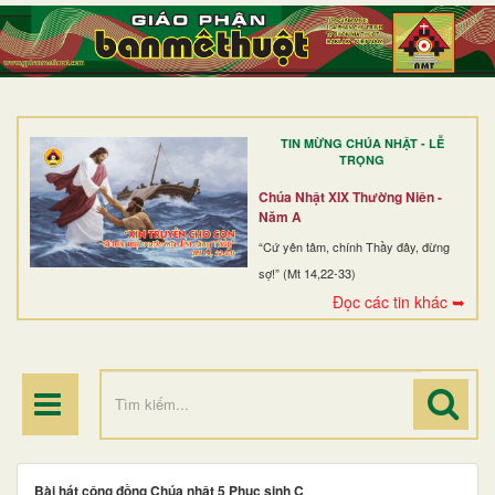
TRANG NHẤT
GIỚI THIỆU
GIÁO XỨ
TIN MỪNG CHÚA NHẬT - LỄ
DÒNG TU
TRỌNG
BAN MỤC VỤ
Chúa Nhật XIX Thường Niên -
Năm A
ĐOÀN THỂ CG
“Cứ yên tâm, chính Thầy đây, đừng
sợ!” (Mt 14,22-33)
LINH MỤC
Đọc các tin khác ➥
ĐIỂM HÀNH HƯƠNG
Bài hát cộng đồng Chúa nhật 5 Phục sinh C