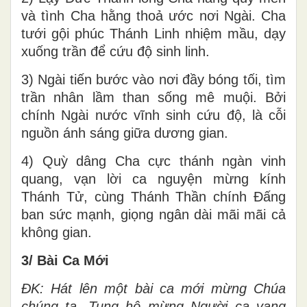
và tình Cha hằng thoả ước nơi Ngài. Cha
tưới gội phúc Thánh Linh nhiệm mầu, dạy
xuống trần để cứu độ sinh linh.
3) Ngài tiến bước vào nơi đầy bóng tối, tìm
trần nhân lầm than sống mê muội. Bởi
chính Ngài nước vĩnh sinh cứu độ, là cỗi
nguồn ánh sáng giữa dương gian.
4) Quỳ dâng Cha cực thánh ngàn vinh
quang, vạn lời ca nguyện mừng kính
Thánh Tử, cùng Thánh Thần chính Đấng
ban sức mạnh, giọng ngân dài mãi mãi cả
không gian.
3/ Bài Ca Mới
ĐK: Hát lên một bài ca mới mừng Chúa
chúng ta. Tung hô mừng Người ca vang