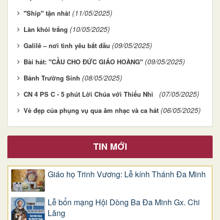
(11/05/2025)
"Ship" tận nhà!
(10/05/2025)
Làn khói trắng
(09/05/2025)
Galilê – nơi tình yêu bắt đầu
(09/05/2025)
Bài hát: "CẦU CHO ĐỨC GIÁO HOÀNG"
(08/05/2025)
Bánh Trường Sinh
(07/05/2025)
CN 4 PS C - 5 phút Lời Chúa với Thiếu Nhi
(06/05/2025)
Vẻ đẹp của phụng vụ qua âm nhạc và ca hát
TIN MỚI
Giáo họ Trinh Vương: Lễ kính Thánh Đa Minh
Lễ bổn mạng Hội Dòng Ba Đa Minh Gx. Chi
Lăng