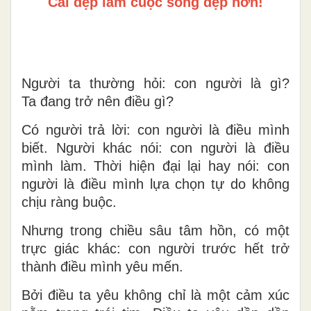
Cái đẹp làm cuộc sống đẹp hơn!
Người ta thường hỏi: con người là gì?
Ta
đang tr
ở n
ên
điều gì?
Có người trả lời: con người là điều mình
biết. Người khác nói: con người là điều
mình làm. Thời hiện đại lại hay nói: con
người là điều mình lựa chọn t
ự do kh
ông
chịu ràng buộc.
Nhưng trong chiều sâu t
âm h
ồn, có một
trực giác khác: con người trước hết trở
thành điều mình yêu mến.
Bởi điều ta yêu không chỉ là một cảm xúc