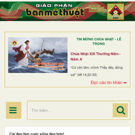
TRANG NHẤT
GIỚI THIỆU
GIÁO XỨ
TIN MỪNG CHÚA NHẬT - LỄ
DÒNG TU
TRỌNG
BAN MỤC VỤ
Chúa Nhật XIX Thường Niên -
Năm A
ĐOÀN THỂ CG
“Cứ yên tâm, chính Thầy đây, đừng
sợ!” (Mt 14,22-33)
LINH MỤC
Đọc các tin khác ➥
ĐIỂM HÀNH HƯƠNG
Cái đẹp làm cuộc sống đẹp hơn!