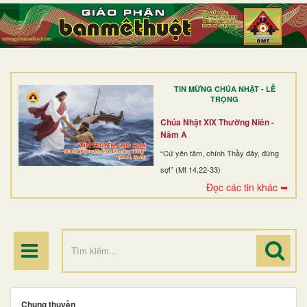
TRANG NHẤT
GIỚI THIỆU
GIÁO XỨ
TIN MỪNG CHÚA NHẬT - LỄ
DÒNG TU
TRỌNG
BAN MỤC VỤ
Chúa Nhật XIX Thường Niên -
Năm A
ĐOÀN THỂ CG
“Cứ yên tâm, chính Thầy đây, đừng
sợ!” (Mt 14,22-33)
LINH MỤC
Đọc các tin khác ➥
ĐIỂM HÀNH HƯƠNG
Chung thuyền