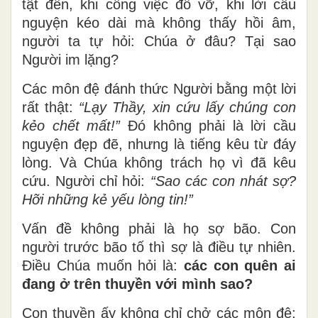
tật đến, khi công việc đổ vỡ, khi lời cầu
nguyện kéo dài mà không thấy hồi âm,
người ta tự hỏi: Chúa ở đâu? Tại sao
Người im lặng?
Các môn đệ đánh thức Người bằng một lời
rất thật:
“Lạy Thầy, xin cứu lấy chúng con
kẻo chết mất!”
Đó không phải là lời cầu
nguyện đẹp đẽ, nhưng là tiếng kêu từ đáy
lòng. Và Chúa không trách họ vì đã kêu
cứu. Người chỉ hỏi:
“Sao các con nhát sợ?
Hỡi những kẻ yếu lòng tin!”
Vấn đề không phải là họ sợ bão. Con
người trước bão tố thì sợ là điều tự nhiên.
Điều Chúa muốn hỏi là:
các con quên ai
đang ở trên thuyền với mình sao?
Con thuyền ấy không chỉ chở các môn đệ;