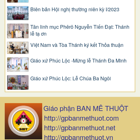
Biên bản Hội nghị thường niên kỳ I/2023
Tân linh mục Phêrô Nguyễn Tiến Đạt: Thánh
lễ tạ ơn
Việt Nam và Tòa Thánh ký kết Thỏa thuận
Giáo xứ Phúc Lộc -Mừng lễ Thánh Đa Minh
Giáo xứ Phúc Lộc: Lễ Chúa Ba Ngôi
Giáo phận BAN MÊ THUỘT
http://gpbanmethuot.com
http://gpbanmethuot.net
http://gpbanmethuot.vn