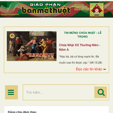
TRANG NHẤT
GIỚI THIỆU
GIÁO XỨ
TIN MỪNG CHÚA NHẬT - LỄ
DÒNG TU
TRỌNG
BAN MỤC VỤ
Chúa Nhật XX Thường Niên -
Năm A
ĐOÀN THỂ CG
“Này bà, bà có lòng mạnh tin. Bà
muốn sao thì được vậy.” (Mt 15,28)
LINH MỤC
Đọc các tin khác ➥
ĐIỂM HÀNH HƯƠNG
Đấng chịu đâm thâu