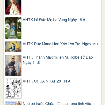
VHTK Lễ Đức Mẹ La Vang Ngày 15.8
VHTK Đức Maria Hồn Xác Lên Trời Ngày 15.8
VHTK Thánh Maximilien M. Kolbe Tử Đạo
Ngày 14.8
VHTK CHÚA NHẬT 20 TN A
Nhỏ bé trước Chúa- lớn lao trong tình yêu