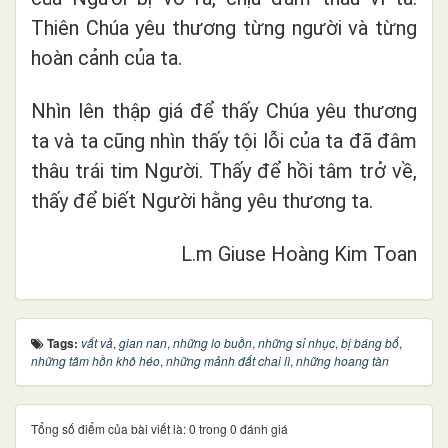
Thiên Chúa yêu thương từng người và từng
hoàn cảnh của ta.
Nhìn lên thập giá để thấy Chúa yêu thương
ta và ta cũng nhìn thấy tội lỗi của ta đã đâm
thâu trái tim Người. Thấy để hồi tâm trở về,
thấy để biết Người hằng yêu thương ta.
L.m Giuse Hoàng Kim Toan
Tags:
vất vả
,
gian nan
,
những lo buồn
,
những sỉ nhục
,
bị báng bổ
,
những tâm hồn khô héo
,
những mảnh đất chai lì
,
những hoang tàn
Tổng số điểm của bài viết là: 0 trong 0 đánh giá