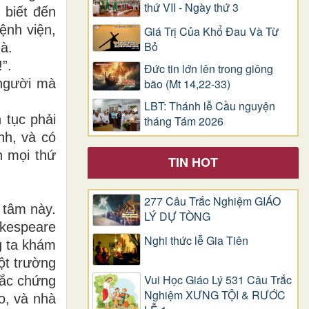
thứ VII - Ngày thứ 3
 biết đến
ệnh viện,
Giá Trị Của Khổ Ðau Và Từ
Bỏ
à.
”.
Đức tin lớn lên trong giông
 người mà
bão (Mt 14,22-33)
LBT: Thánh lễ Cầu nguyện
 tục phải
tháng Tám 2026
nh, và có
n mọi thứ
TIN HOT
277 Câu Trắc Nghiệm GIÁO
 tâm này.
LÝ DỰ TÒNG
akespeare
Nghi thức lễ Gia Tiên
g ta khám
ột trường
Vui Học Giáo Lý 531 Câu Trắc
mắc chứng
Nghiệm XƯNG TỘI & RƯỚC
o, và nhà