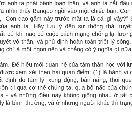
 anh ta phát bệnh loạn thần, và anh ta bắt đầu 
ã nhìn thấy Banquo ngồi vào một chiếc bàn. Co
, “Con dao găm này trước mắt ta là cái gì vậy?”
a anh ta. Hãy lưu ý đến sự thông thái tuyệt
ất cứ khi nào có cuộc cách mạng chống lại lương
huyết vô thần, và phủ định hoàn toàn triết lý sống
ng chỉ là một ngọn nến và chẳng có ý nghĩa gì nữa
âm. Để hiểu mối quan hệ của tâm thần học với l
được xem xét theo hai quan điểm: (1) là hành vi c
t định do tâm lý, xung động, bản năng, thói que
uôn đi qua cơ thể chúng ta, qua bộ não của chún
 ra - và những điều này không giống nhau ở tất 
lý là bình thường, và ở những người khác thì trạng