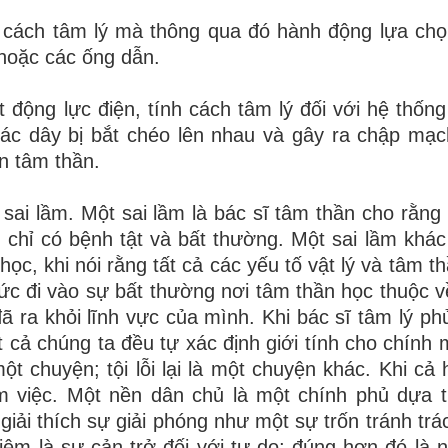
 cách tâm lý mà thông qua đó hành động lựa ch
hoặc các ống dẫn.
động lực điện, tính cách tâm lý đối với hệ thống
 các dây bị bắt chéo lên nhau và gây ra chập mạ
n tâm thần.
i sai lầm. Một sai lầm là bác sĩ tâm thần cho rằng
ì chỉ có bệnh tật và bất thường. Một sai lầm khác 
học, khi nói rằng tất cả các yếu tố vật lý và tâm t
đức đi vào sự bất thường nơi tâm thần học thuộc v
đã ra khỏi lĩnh vực của mình. Khi bác sĩ tâm lý ph
ất cả chúng ta đều tự xác định giới tính cho chính
ột chuyện; tội lỗi lại là một chuyện khác. Khi cả 
m việc. Một nền dân chủ là một chính phủ dựa t
iải thích sự giải phóng như một sự trốn tránh trá
ệm là sự cản trở đối với tự do; đúng hơn đó là 