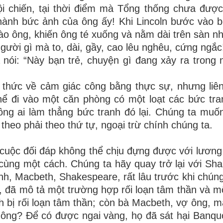
ội chiến, tại thời điểm mà Tổng thống chưa được
hành bức ảnh của ông ấy! Khi Lincoln bước vào b
ào ông, khiến ông té xuống và nằm dài trên sàn nh
người gì mà to, dài, gầy, cao lêu nghêu, cứng ngắc!
 nói: “Này bạn trẻ, chuyện gì đang xảy ra trong
ý thức về cảm giác công bằng thực sự, nhưng liên
hể đi vào một căn phòng có một loạt các bức tra
ông ai làm thẳng bức tranh đó lại. Chúng ta muố
theo phải theo thứ tự, ngoại trừ chính chúng ta.
 cuộc đối đáp không thể chịu đựng được với lương
cùng một cách. Chúng ta hãy quay trở lại với Sh
mình, Macbeth, Shakespeare, rất lâu trước khi chún
ệu, đã mô tả một trường hợp rối loạn tâm thần và m
th bị rối loạn tâm thần; còn bà Macbeth, vợ ông, 
hông? Để có được ngai vàng, họ đã sát hại Banqu