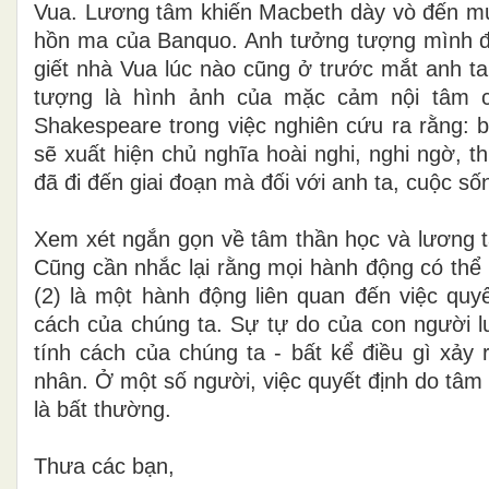
Vua. Lương tâm khiến Macbeth dày vò đến mức
hồn ma của Banquo. Anh tưởng tượng mình đ
giết nhà Vua lúc nào cũng ở trước mắt anh ta
tượng là hình ảnh của mặc cảm nội tâm củ
Shakespeare trong việc nghiên cứu ra rằng: b
sẽ xuất hiện chủ nghĩa hoài nghi, nghi ngờ, t
đã đi đến giai đoạn mà đối với anh ta, cuộc số
Xem xét ngắn gọn về tâm thần học và lương t
Cũng cần nhắc lại rằng mọi hành động có thể 
(2) là một hành động liên quan đến việc quyế
cách của chúng ta. Sự tự do của con người l
tính cách của chúng ta - bất kể điều gì xảy
nhân. Ở một số người, việc quyết định do tâm 
là bất thường.
Thưa các bạn,