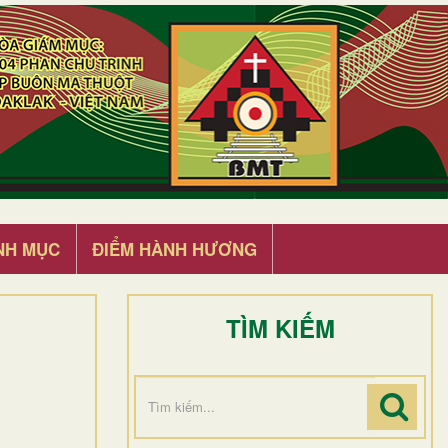
NH MỤC
ĐIỂM HÀNH HƯƠNG
TÌM KIẾM