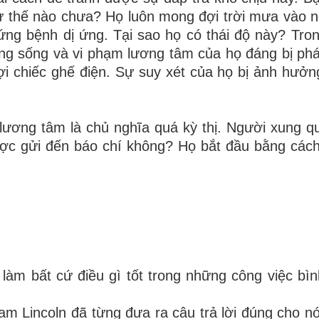
ư thế nào chưa? Họ luôn mong đợi trời mưa vào n
ứng bệnh dị ứng. Tại sao họ có thái độ này? Trong
ng sống và vi phạm lương tâm của họ đáng bị phá
đợi chiếc ghế điện. Sự suy xét của họ bị ảnh hưởng
h lương tâm là chủ nghĩa quá kỳ thị. Người xung q
ợc gửi đến báo chí không? Họ bắt đầu bằng cách 
àm bất cứ điều gì tốt trong những công việc bì
ham Lincoln đã từng đưa ra câu trả lời đúng cho n