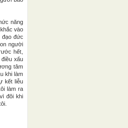
chức năng
 khắc vào
c đạo đức
con người
rước hết,
 điều xấu
Lương tâm
au khi làm
 kết liễu
ôi làm ra
ì đôi khi
ôi.