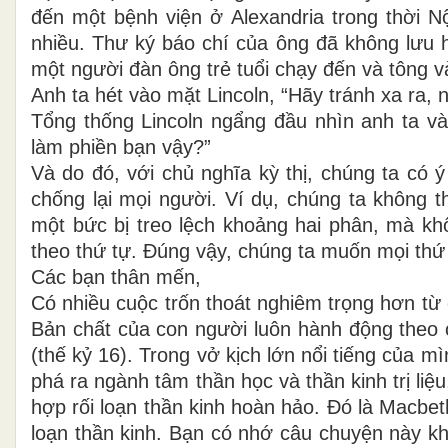
đến một bệnh viện ở Alexandria trong thời N
nhiều. Thư ký báo chí của ông đã không lưu 
một người đàn ông trẻ tuổi chạy đến và tông v
Anh ta hét vào mặt Lincoln, “Hãy tránh xa ra, 
Tổng thống Lincoln ngẩng đầu nhìn anh ta và
làm phiền bạn vậy?”
Và do đó, với chủ nghĩa kỳ thị, chúng ta có 
chống lại mọi người. Ví dụ, chúng ta không t
một bức bị treo lệch khoảng hai phân, mà kh
theo thứ tự. Đúng vậy, chúng ta muốn mọi thứ 
Các bạn thân mến,
Có nhiều cuộc trốn thoát nghiêm trọng hơn từ
Bản chất của con người luôn hành động theo 
(thế kỷ 16). Trong vở kịch lớn nổi tiếng của 
phá ra ngành tâm thần học và thần kinh trị li
hợp rối loạn thần kinh hoàn hảo. Đó là Macbe
loạn thần kinh. Bạn có nhớ câu chuyện này k