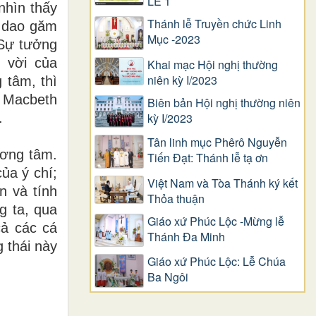
LỄ 1
nhìn thấy
Thánh lễ Truyền chức Linh
n dao găm
Mục -2023
 Sự tưởng
 vời của
Khai mạc Hội nghị thường
niên kỳ I/2023
 tâm, thì
. Macbeth
Biên bản Hội nghị thường niên
.
kỳ I/2023
Tân linh mục Phêrô Nguyễn
ương tâm.
Tiến Đạt: Thánh lễ tạ ơn
ủa ý chí;
Việt Nam và Tòa Thánh ký kết
n và tính
Thỏa thuận
g ta, qua
Giáo xứ Phúc Lộc -Mừng lễ
cả các cá
Thánh Đa Minh
 thái này
Giáo xứ Phúc Lộc: Lễ Chúa
Ba Ngôi