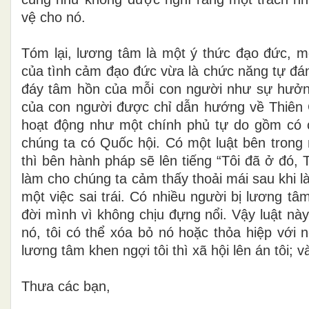
vệ cho nó.
Tóm lại, lương tâm là một ý thức đạo đức, m
của tình cảm đạo đức vừa là chức năng tự đán
đáy tâm hồn của mỗi con người như sự hưởng
của con người được chỉ dẫn hướng về Thiên 
hoạt động như một chính phủ tự do gồm có c
chúng ta có Quốc hội. Có một luật bên trong 
thì bên hành pháp sẽ lên tiếng “Tôi đã ở đó,
làm cho chúng ta cảm thấy thoải mái sau k
hi 
một việc sai trái
. Có nhiều người bị lương tâm
đời mình vì không chịu đựng nổi. Vậy luật nà
nó, tôi có thể xóa bỏ nó hoặc thỏa hiệp với 
lương tâm khen ngợi tôi thì xã hội lên án tôi; và
Thưa các bạn,