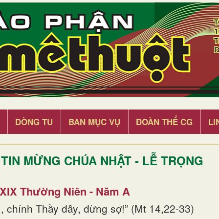
DÒNG TU
BAN MỤC VỤ
ĐOÀN THỂ CG
LI
TIN MỪNG CHÚA NHẬT - LỄ TRỌNG
 XIX Thường Niên - Năm A
, chính Thầy đây, đừng sợ!” (Mt 14,22-33)