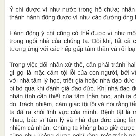
Ý chí được ví như nước trong hồ chứa; nhân
thành hành động được ví như các đường ống 
Hành động ý chí cũng có thể được ví như một 
trong ngôi nhà của chúng ta. Đôi khi, tất cả
tương ứng với các nếp gấp tâm thần và rối loạ
Trong việc đối nhân xử thế, cần phải tránh ha
gì gọi là mặc cảm tội lỗi của con người, bởi v
với nhà tâm lý học, triết gia hoặc nhà đạo đức 
bị bỏ qua khi đánh giá đạo đức. Khi nhà đạo 
nhận tính cần thiết của tâm thần học, anh ta 
do, trách nhiệm, cảm giác tội lỗi và nói rằng t
ta đã ra khỏi lĩnh vực của mình. Bệnh tật là m
nhau, bác sĩ tâm lý và nhà đạo đức cùng là
nhiệm cá nhân. Chúng ta không bao giờ được g
cũng như không được nghĩ rằng một trách nhi