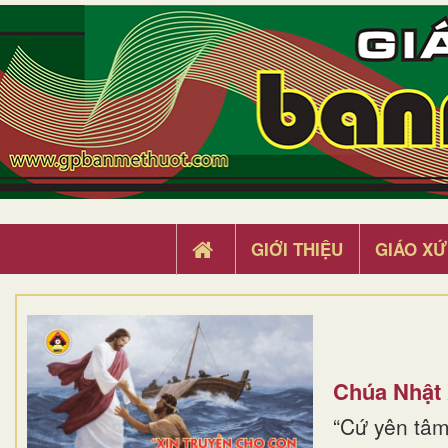
GIỚI THIỆU
GIÁO XỨ
Chúa Nhật
“Cứ yên tâm