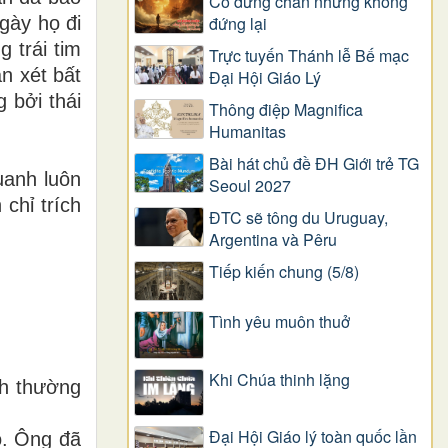
Có dừng chân nhưng không
gày họ đi
đứng lại
 trái tim
Trực tuyến Thánh lễ Bế mạc
n xét bất
Đại Hội Giáo Lý
 bởi thái
Thông điệp Magnifica
Humanitas
Bài hát chủ đề ĐH Giới trẻ TG
uanh luôn
Seoul 2027
chỉ trích
ĐTC sẽ tông du Uruguay,
Argentina và Pêru
Tiếp kiến chung (5/8)
Tình yêu muôn thuở
Khi Chúa thinh lặng
nh thường
Đại Hội Giáo lý toàn quốc lần
ó. Ông đã