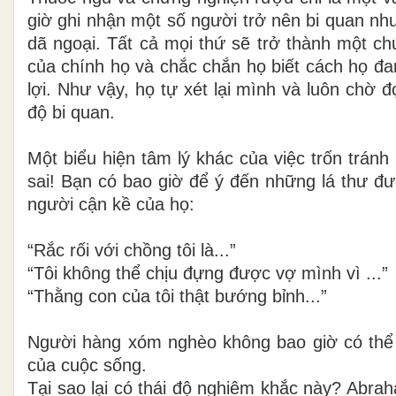
giờ ghi nhận một số người trở nên bi quan nh
dã ngoại. Tất cả mọi thứ sẽ trở thành một ch
của chính họ và chắc chắn họ biết cách họ đa
lợi. Như vậy, họ tự xét lại mình và luôn chờ 
độ bi quan.
Một biểu hiện tâm lý khác của việc trốn trán
sai! Bạn có bao giờ để ý đến những lá thư đư
người cận kề của họ:
“Rắc rối với chồng tôi là...”
“Tôi không thể chịu đựng được vợ mình vì ...”
“Thằng con của tôi thật bướng bỉnh...”
Người hàng xóm nghèo không bao giờ có thể l
của cuộc sống.
Tại sao lại có thái độ nghiêm khắc này? Abra