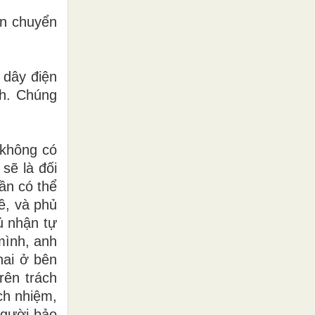
ọn chuyển
 dây điện
ch. Chúng
 không có
sẽ là đối
hần có thể
ề, và phủ
ủ nhận tự
 mình, anh
hai ở bên
rên trách
ch nhiệm,
người bảo