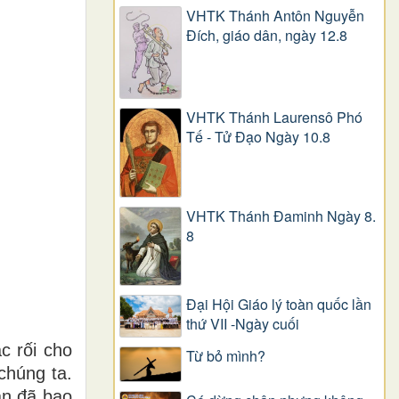
VHTK Thánh Antôn Nguyễn
Ðích, giáo dân, ngày 12.8
VHTK Thánh Laurensô Phó
Tế - Tử Đạo Ngày 10.8
VHTK Thánh Đaminh Ngày 8.
8
Đại Hội Giáo lý toàn quốc lần
thứ VII -Ngày cuối
c rối cho
Từ bỏ mình?
chúng ta.
ạn đã bao