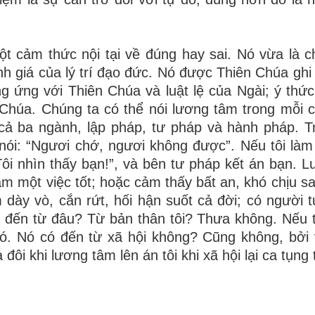
ột cảm thức nội tại về đúng hay sai. Nó vừa là 
h giá của lý trí đạo đức. Nó được Thiên Chúa ghi
 ứng với Thiên Chúa và luật lệ của Ngài; ý thứ
Chúa. Chúng ta có thể nói lương tâm trong mỗi 
ả ba ngành, lập pháp, tư pháp và hành pháp. T
nói: “Ngươi chớ, ngươi không được”. Nếu tôi làm
 Tôi nhìn thấy bạn!”, và bên tư pháp kết án bạn. 
làm một việc tốt; hoặc cảm thấy bất an, khó chịu s
 dày vò, cắn rứt, hối hận suốt cả đời; có người tự
y đến từ đâu? Từ bản thân tôi? Thưa không. Nếu t
nó. Nó có đến từ xã hội không? Cũng không, bởi v
 đôi khi lương tâm lên án tôi khi xã hội lại ca tụng t