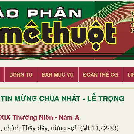
DÒNG TU
BAN MỤC VỤ
ĐOÀN THỂ CG
LI
TIN MỪNG CHÚA NHẬT - LỄ TRỌNG
 XIX Thường Niên - Năm A
, chính Thầy đây, đừng sợ!” (Mt 14,22-33)