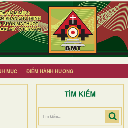
NH MỤC
ĐIỂM HÀNH HƯƠNG
TÌM KIẾM