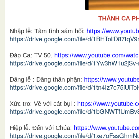
THÁNH CA P
Nhập lễ: Tâm tình sám hối:
https://www.yout
https://drive.google.com/file/d/1BHToliD87tq
Đáp Ca
:
TV 50.
https://www.youtube.com/wa
https://drive.google.com/file/d/1Yw3hW1u2jS
Dâng lễ : Dâng thân phận:
https://www.youtu
https://drive.google.com/file/d/1tn4Iz7o75i
Xức tro: Về với cát bụi :
https://www.youtube
https://drive.google.com/file/d/1bGNWTfUmB
Hiệp lễ. Đến với Chúa
:
https://www.youtube
https://drive.google.com/file/d/1xe7oFssGh