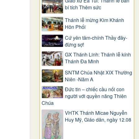
Giáo xứ Ea Tul: Thánh lễ ban
bí tích Thêm sức
Thánh lễ mừng Kim Khánh
Hôn Phối
Cứ yên tâm-chính Thầy đây-
đừng sợ!
GX Thánh Linh: Thánh lễ kính
Thánh Đa Minh
SNTM Chúa Nhật XIX Thường
Niên -Năm A
Đức tin – chiếc cầu nối con
người với quyền năng Thiên
Chúa
VHTK Thánh Micae Nguyễn
Huy Mỹ, Giáo dân, ngày 12.08