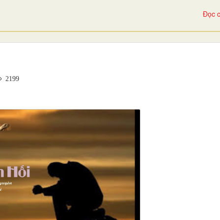
Đọc c
2199