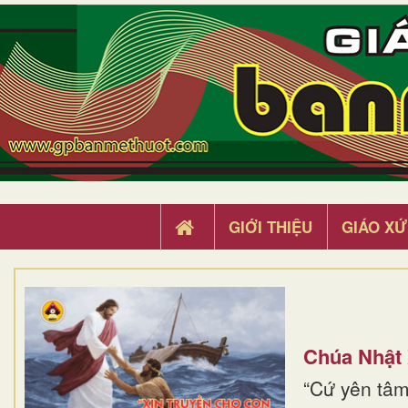
GIỚI THIỆU
GIÁO XỨ
Chúa Nhật
“Cứ yên tâm