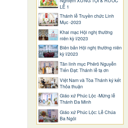
Nghiệm XƯNG TỘI & RƯỚC
LỄ 1
Thánh lễ Truyền chức Linh
Mục -2023
Khai mạc Hội nghị thường
niên kỳ I/2023
Biên bản Hội nghị thường niên
kỳ I/2023
Tân linh mục Phêrô Nguyễn
Tiến Đạt: Thánh lễ tạ ơn
Việt Nam và Tòa Thánh ký kết
Thỏa thuận
Giáo xứ Phúc Lộc -Mừng lễ
Thánh Đa Minh
Giáo xứ Phúc Lộc: Lễ Chúa
Ba Ngôi