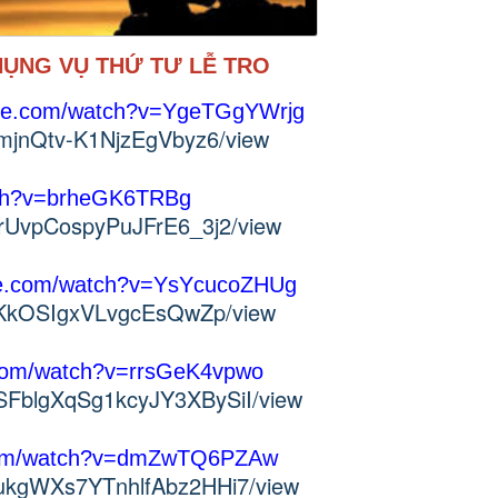
HỤNG VỤ THỨ TƯ LỄ TRO
ube.com/watch?v=YgeTGgYWrjg
V9mjnQtv-K1NjzEgVbyz6/view
tch?v=brheGK6TRBg
v-rUvpCospyPuJFrE6_3j2/view
be.com/watch?v=YsYcucoZHUg
UlToKkOSIgxVLvgcEsQwZp/view
.com/watch?v=rrsGeK4vpwo
vSFblgXqSg1kcyJY3XBySiI/view
.com/watch?v=dmZwTQ6PZAw
mNukgWXs7YTnhlfAbz2HHi7/view