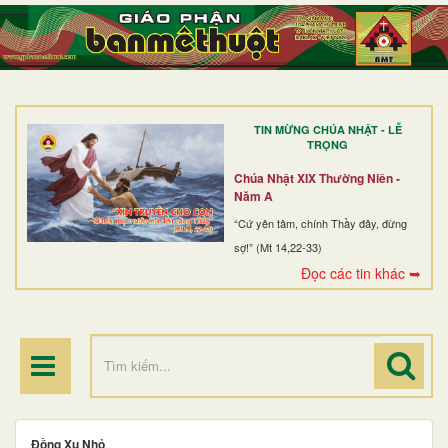
TRANG NHẤT
GIỚI THIỆU
GIÁO XỨ
TIN MỪNG CHÚA NHẬT - LỄ
DÒNG TU
TRỌNG
BAN MỤC VỤ
Chúa Nhật XIX Thường Niên -
Năm A
ĐOÀN THỂ CG
“Cứ yên tâm, chính Thầy đây, đừng
sợ!” (Mt 14,22-33)
LINH MỤC
Đọc các tin khác ➥
ĐIỂM HÀNH HƯƠNG
Đồng Xu Nhỏ