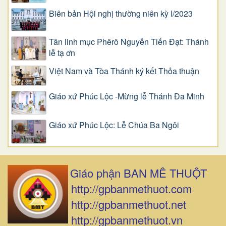
Biên bản Hội nghị thường niên kỳ I/2023
Tân linh mục Phêrô Nguyễn Tiến Đạt: Thánh
lễ tạ ơn
Việt Nam và Tòa Thánh ký kết Thỏa thuận
Giáo xứ Phúc Lộc -Mừng lễ Thánh Đa Minh
Giáo xứ Phúc Lộc: Lễ Chúa Ba Ngôi
Giáo phận BAN MÊ THUỘT
http://gpbanmethuot.com
http://gpbanmethuot.net
http://gpbanmethuot.vn