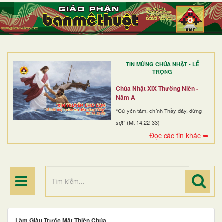
TRANG NHẤT
GIỚI THIỆU
GIÁO XỨ
TIN MỪNG CHÚA NHẬT - LỄ
DÒNG TU
TRỌNG
BAN MỤC VỤ
Chúa Nhật XIX Thường Niên -
Năm A
ĐOÀN THỂ CG
“Cứ yên tâm, chính Thầy đây, đừng
sợ!” (Mt 14,22-33)
LINH MỤC
Đọc các tin khác ➥
ĐIỂM HÀNH HƯƠNG
Làm Giàu Trước Mặt Thiên Chúa