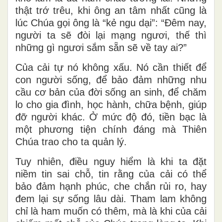
thật trớ trêu, khi ông an tâm nhất cũng là
lúc Chúa gọi ông là “kẻ ngu dại”: “Đêm nay,
người ta sẽ đòi lại mạng ngươi, thế thì
những gì ngươi sắm sẵn sẽ về tay ai?”
Của cải tự nó không xấu. Nó cần thiết để
con người sống, để bảo đảm những nhu
cầu cơ bản của đời sống an sinh, để chăm
lo cho gia đình, học hành, chữa bệnh, giúp
đỡ người khác. Ở mức độ đó, tiền bạc là
một phương tiện chính đáng
mà Thiên
Chúa trao cho ta quản lý.
Tuy nhiên, điều nguy hiểm là khi ta
đặt
niềm tin sai chỗ,
tin rằng của cải có thể
bảo đảm hạnh phúc, che ch
ắn
rủi ro, hay
đem lại sự sống lâu dài. Tham lam không
chỉ là ham muốn có thêm, mà là khi của cải