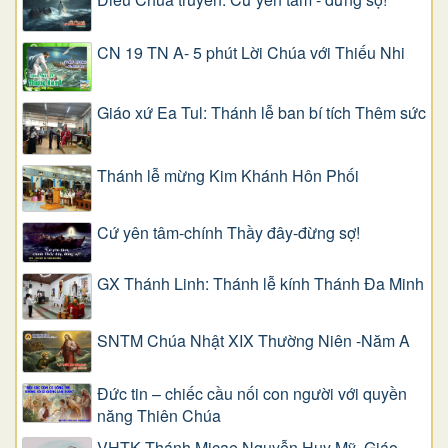
CN 19 TN A- 5 phút Lời Chúa với Thiếu Nhi
Giáo xứ Ea Tul: Thánh lễ ban bí tích Thêm sức
Thánh lễ mừng Kim Khánh Hôn Phối
Cứ yên tâm-chính Thầy đây-đừng sợ!
GX Thánh Linh: Thánh lễ kính Thánh Đa Minh
SNTM Chúa Nhật XIX Thường Niên -Năm A
Đức tin – chiếc cầu nối con người với quyền
năng Thiên Chúa
VHTK Thánh Micae Nguyễn Huy Mỹ, Giáo