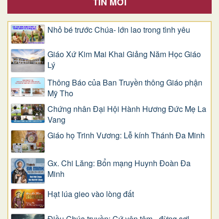
TIN MỚI
Nhỏ bé trước Chúa- lớn lao trong tình yêu
Giáo Xứ Kim Mai Khai Giảng Năm Học Giáo
Lý
Thông Báo của Ban Truyền thông Giáo phận
Mỹ Tho
Chứng nhân Đại Hội Hành Hương Đức Mẹ La
Vang
Giáo họ Trinh Vương: Lễ kính Thánh Đa Minh
Gx. Chi Lăng: Bổn mạng Huynh Đoàn Đa
Minh
Hạt lúa gieo vào lòng đất
Điều Chúa truyền: Cứ yên tâm - đừng sợ!