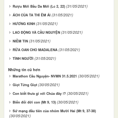
(31/05/2021)
Rượu Mới Bầu Da Mới (Lc 2, 22)
(31/05/2021)
ÁCH CỦA TA THÌ ÊM ÁI
(31/05/2021)
HƯƠNG KINH
(31/05/2021)
LAO ĐỘNG VÀ CẦU NGUYỆN
(31/05/2021)
NIỀM TIN
(31/05/2021)
RỬA OAN CHO MADALENA
(31/05/2021)
TÌNH NGƯỜI
Những tin cũ hơn
(30/05/2021)
Marathon Cầu Nguyện- NVMN 31.5.2021 ​​​​​​​
(30/05/2021)
Giọt Từng Giọt
(30/05/2021)
Con biết thưa gì với Chúa đây !?
(30/05/2021)
Biến đổi đời con (Mt 9, 13)
Sứ mạng đầu tiên của nhóm Mười Hai (Mt 9, 37-38)
(30/05/2021)