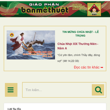
TRANG NHẤT
GIỚI THIỆU
GIÁO XỨ
TIN MỪNG CHÚA NHẬT - LỄ
DÒNG TU
TRỌNG
BAN MỤC VỤ
Chúa Nhật XIX Thường Niên -
Năm A
ĐOÀN THỂ CG
“Cứ yên tâm, chính Thầy đây, đừng
sợ!” (Mt 14,22-33)
LINH MỤC
Đọc các tin khác ➥
ĐIỂM HÀNH HƯƠNG
Lời Tạ Ơn