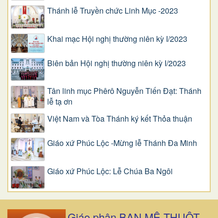
Thánh lễ Truyền chức Linh Mục -2023
Khai mạc Hội nghị thường niên kỳ I/2023
Biên bản Hội nghị thường niên kỳ I/2023
Tân linh mục Phêrô Nguyễn Tiến Đạt: Thánh
lễ tạ ơn
Việt Nam và Tòa Thánh ký kết Thỏa thuận
Giáo xứ Phúc Lộc -Mừng lễ Thánh Đa Minh
Giáo xứ Phúc Lộc: Lễ Chúa Ba Ngôi
Giáo phận BAN MÊ THUỘT