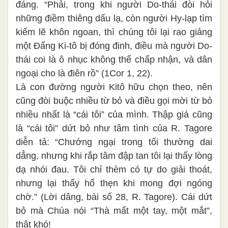
đáng. “Phải, trong khi người Do-thái đòi hỏi
những điềm thiêng dấu lạ, còn người Hy-lạp tìm
kiếm lẽ khôn ngoan, thì chúng tôi lại rao giảng
một Đấng Ki-tô bị đóng đinh, điều mà người Do-
thái coi là ô nhục không thể chấp nhận, và dân
ngoại cho là điên rồ”
(1Cor 1, 22).
Là con đường người Kitô hữu chọn theo, nên
cũng đòi buộc nhiều từ bỏ và điều gọi mời từ bỏ
nhiều nhất là “cái tôi” của mình. Thập giá cũng
là “cái tôi” dứt bỏ như tâm tình của R. Tagore
diễn tả: “Chướng ngại trong tối thường dai
dẳng, nhưng khi rắp tâm đập tan tôi lại thấy lòng
dạ nhói đau.
Tôi chỉ thèm có tự do giải thoát,
nhưng lại thấy hổ thẹn khi mong đợi ngóng
chờ.” (Lời dâng, bài số 28, R. Tagore). Cái dứt
bỏ mà Chúa nói “Thà mất một tay, một mắt”,
thật khó!