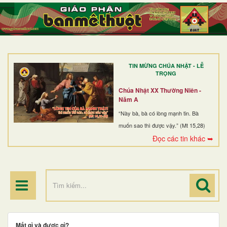
TRANG NHẤT
GIỚI THIỆU
GIÁO XỨ
TIN MỪNG CHÚA NHẬT - LỄ
DÒNG TU
TRỌNG
BAN MỤC VỤ
Chúa Nhật XX Thường Niên -
Năm A
ĐOÀN THỂ CG
“Này bà, bà có lòng mạnh tin. Bà
muốn sao thì được vậy.” (Mt 15,28)
LINH MỤC
Đọc các tin khác ➥
ĐIỂM HÀNH HƯƠNG
Mất gì và được gì?