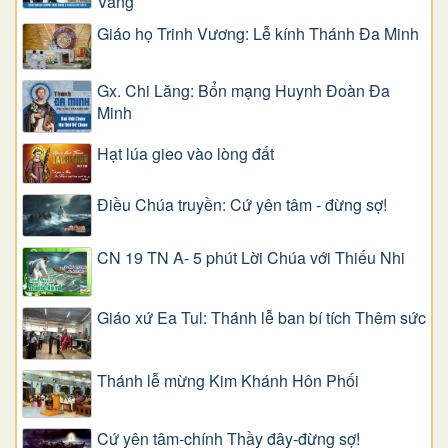
Vang
Giáo họ Trinh Vương: Lễ kính Thánh Đa Minh
Gx. Chi Lăng: Bổn mạng Huynh Đoàn Đa
Minh
Hạt lúa gieo vào lòng đất
Điều Chúa truyền: Cứ yên tâm - đừng sợ!
CN 19 TN A- 5 phút Lời Chúa với Thiếu Nhi
Giáo xứ Ea Tul: Thánh lễ ban bí tích Thêm sức
Thánh lễ mừng Kim Khánh Hôn Phối
Cứ yên tâm-chính Thầy đây-đừng sợ!