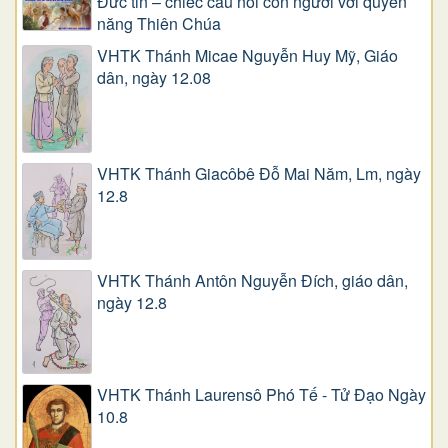
Đức tin – chiếc cầu nối con người với quyền
năng Thiên Chúa
VHTK Thánh Micae Nguyễn Huy Mỹ, Giáo
dân, ngày 12.08
VHTK Thánh Giacôbê Ðỗ Mai Năm, Lm, ngày
12.8
VHTK Thánh Antôn Nguyễn Ðích, giáo dân,
ngày 12.8
VHTK Thánh Laurensô Phó Tế - Tử Đạo Ngày
10.8