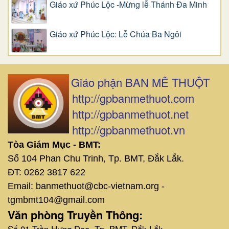
Giáo xứ Phúc Lộc -Mừng lễ Thánh Đa Minh
Giáo xứ Phúc Lộc: Lễ Chúa Ba Ngôi
Giáo phận BAN MÊ THUỘT
http://gpbanmethuot.com
http://gpbanmethuot.net
http://gpbanmethuot.vn
Tòa Giám Mục - BMT:
Số 104 Phan Chu Trinh, Tp. BMT, Đắk Lắk.
ĐT: 0262 3817 622
Email: banmethuot@cbc-vietnam.org -
tgmbmt104@gmail.com
Văn phòng Truyền Thông:
Số 01 Trần Hưng Đạo, Tp. BMT, Đắk Lắk.