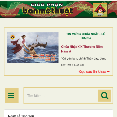
TRANG NHẤT
GIỚI THIỆU
GIÁO XỨ
TIN MỪNG CHÚA NHẬT - LỄ
DÒNG TU
TRỌNG
BAN MỤC VỤ
Chúa Nhật XIX Thường Niên -
Năm A
ĐOÀN THỂ CG
“Cứ yên tâm, chính Thầy đây, đừng
sợ!” (Mt 14,22-33)
LINH MỤC
Đọc các tin khác ➥
ĐIỂM HÀNH HƯƠNG
Ngày Lễ Tình Yêu