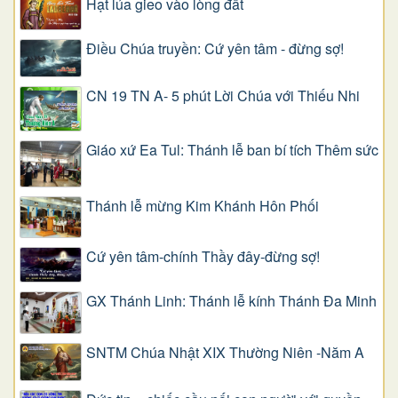
Hạt lúa gieo vào lòng đất
Điều Chúa truyền: Cứ yên tâm - đừng sợ!
CN 19 TN A- 5 phút Lời Chúa với Thiếu Nhi
Giáo xứ Ea Tul: Thánh lễ ban bí tích Thêm sức
Thánh lễ mừng Kim Khánh Hôn Phối
Cứ yên tâm-chính Thầy đây-đừng sợ!
GX Thánh Linh: Thánh lễ kính Thánh Đa Minh
SNTM Chúa Nhật XIX Thường Niên -Năm A