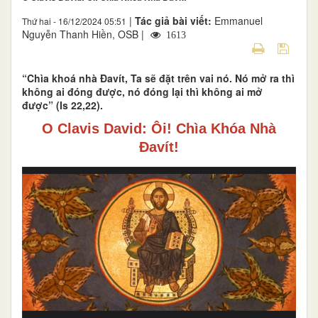
|
Tác giả bài viết:
Emmanuel
Thứ hai - 16/12/2024 05:51
Nguyễn Thanh Hiền, OSB |
1613
“Chìa khoá nhà Đavít, Ta sẽ đặt trên vai nó. Nó mở ra thì
không ai đóng được, nó đóng lại thì không ai mở
được” (Is 22,22).
O Clavis David: Ôi! Chìa Khóa Nhà
Đavít!