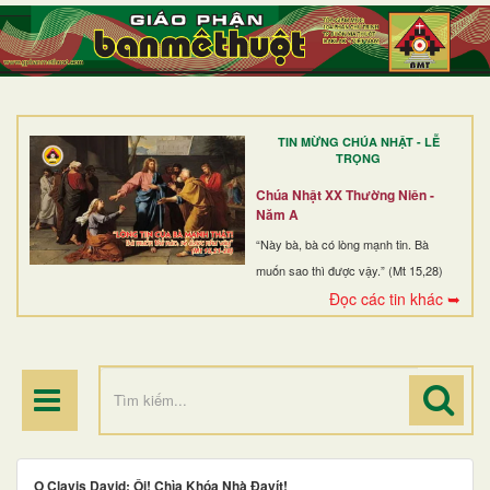
TRANG NHẤT
GIỚI THIỆU
GIÁO XỨ
TIN MỪNG CHÚA NHẬT - LỄ
DÒNG TU
TRỌNG
BAN MỤC VỤ
Chúa Nhật XX Thường Niên -
Năm A
ĐOÀN THỂ CG
“Này bà, bà có lòng mạnh tin. Bà
muốn sao thì được vậy.” (Mt 15,28)
LINH MỤC
Đọc các tin khác ➥
ĐIỂM HÀNH HƯƠNG
O Clavis David: Ôi! Chìa Khóa Nhà Đavít!