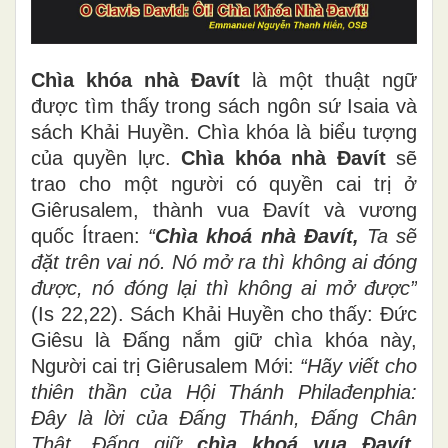
Chìa khóa nhà Đavít
là một thuật ngữ
được tìm thấy trong sách ngôn sứ Isaia và
sách Khải Huyền. Chìa khóa là biểu tượng
của quyền lực.
Chìa khóa nhà Đavít
sẽ
trao cho một người có quyền cai trị ở
Giêrusalem, thành vua Đavít và vương
quốc Ítraen:
“
Chìa khoá nhà Đavít,
Ta sẽ
đặt trên vai nó. Nó mở ra thì không ai đóng
được, nó đóng lại thì không ai mở được”
(Is 22,22). Sách Khải Huyền cho thấy: Đức
Giêsu là Đấng nắm giữ chìa khóa này,
Người cai trị Giêrusalem Mới:
“Hãy viết cho
thiên thần của Hội Thánh Philađenphia:
Đây là lời của Đấng Thánh, Đấng Chân
Thật, Đấng giữ
chìa khoá vua Đavít,