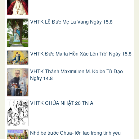
VHTK Lễ Đức Mẹ La Vang Ngày 15.8
VHTK Đức Maria Hồn Xác Lên Trời Ngày 15.8
VHTK Thánh Maximilien M. Kolbe Tử Đạo
Ngày 14.8
VHTK CHÚA NHẬT 20 TN A
Nhỏ bé trước Chúa- lớn lao trong tình yêu