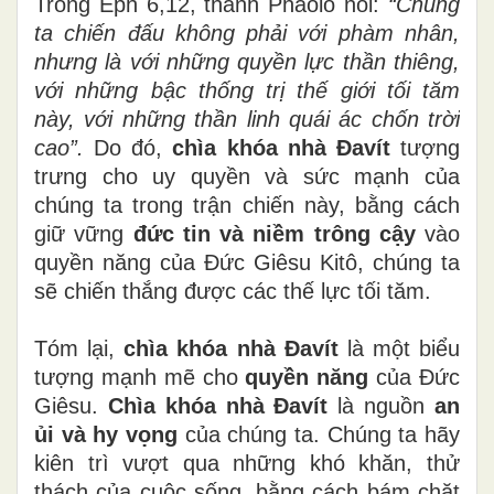
Trong Êph 6,12, thánh Phaolô nói:
“Chúng
ta chiến đấu không phải với phàm nhân,
nhưng là với những quyền lực thần thiêng,
với những bậc thống trị thế giới tối tăm
này, với những thần linh quái ác chốn trời
cao”.
Do đó,
chìa khóa nhà Đavít
tượng
trưng cho uy quyền và sức mạnh của
chúng ta trong trận chiến này, bằng cách
giữ vững
đức tin và niềm trông cậy
vào
quyền năng của Đức Giêsu Kitô, chúng ta
sẽ chiến thắng được các thế lực tối tăm.
Tóm lại,
chìa khóa nhà Đavít
là một biểu
tượng mạnh mẽ cho
quyền năng
của Đức
Giêsu.
Chìa khóa nhà Đavít
là nguồn
an
ủi và hy vọng
của chúng ta. Chúng ta hãy
kiên trì vượt qua những khó khăn, thử
thách của cuộc sống, bằng cách bám chặt