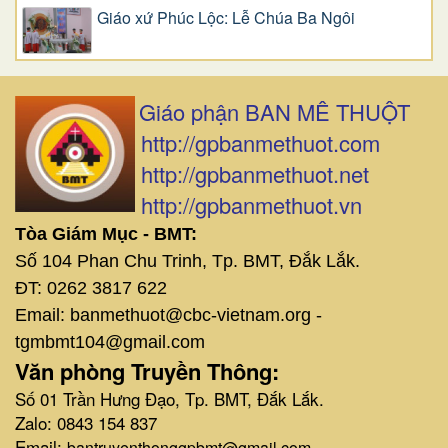
Giáo xứ Phúc Lộc: Lễ Chúa Ba Ngôi
Giáo phận BAN MÊ THUỘT
http://gpbanmethuot.com
http://gpbanmethuot.net
http://gpbanmethuot.vn
Tòa Giám Mục - BMT:
Số 104 Phan Chu Trinh, Tp. BMT, Đắk Lắk.
ĐT: 0262 3817 622
Email: banmethuot@cbc-vietnam.org -
tgmbmt104@gmail.com
Văn phòng Truyền Thông:
Số 01 Trần Hưng Đạo, Tp. BMT, Đắk Lắk.
Zalo: 0843 154 837
Email:
bantruyenthonggpbmt@gmail.com