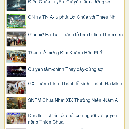
Điều Chúa truyền: Cứ yên tâm - đừng sợ!
CN 19 TN A- 5 phút Lời Chúa với Thiếu Nhi
Giáo xứ Ea Tul: Thánh lễ ban bí tích Thêm sức
Thánh lễ mừng Kim Khánh Hôn Phối
Cứ yên tâm-chính Thầy đây-đừng sợ!
GX Thánh Linh: Thánh lễ kính Thánh Đa Minh
SNTM Chúa Nhật XIX Thường Niên -Năm A
Đức tin – chiếc cầu nối con người với quyền
năng Thiên Chúa