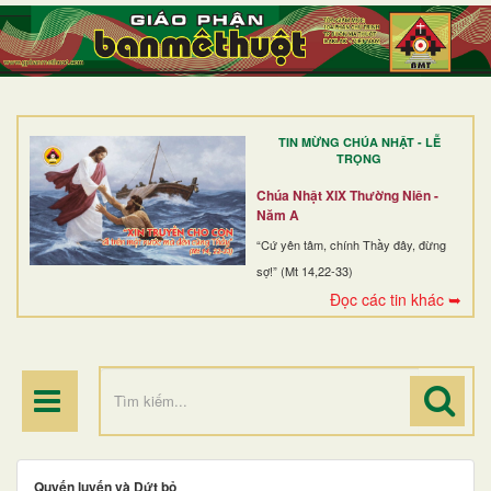
TRANG NHẤT
GIỚI THIỆU
GIÁO XỨ
TIN MỪNG CHÚA NHẬT - LỄ
DÒNG TU
TRỌNG
BAN MỤC VỤ
Chúa Nhật XIX Thường Niên -
Năm A
ĐOÀN THỂ CG
“Cứ yên tâm, chính Thầy đây, đừng
sợ!” (Mt 14,22-33)
LINH MỤC
Đọc các tin khác ➥
ĐIỂM HÀNH HƯƠNG
Quyến luyến và Dứt bỏ