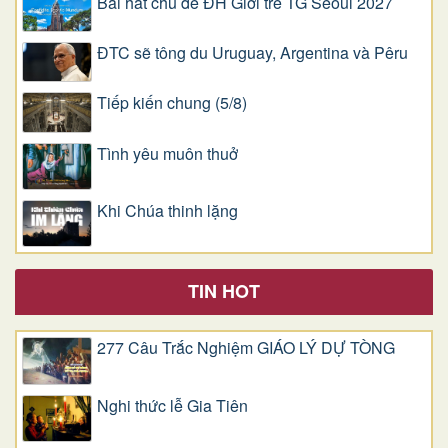
Bài hát chủ đề ĐH Giới trẻ TG Seoul 2027
ĐTC sẽ tông du Uruguay, Argentina và Pêru
Tiếp kiến chung (5/8)
Tình yêu muôn thuở
Khi Chúa thinh lặng
TIN HOT
277 Câu Trắc Nghiệm GIÁO LÝ DỰ TÒNG
Nghi thức lễ Gia Tiên