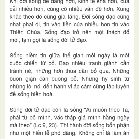
Khi đời sống dễ dàng hơn, kinh tế khá hơn, của
cải nhiều hơn, cũng có nhiều vấn đề hơn. Xung
khắc theo đó cũng gia tăng. Đời sống đạo cũng
nhạt phai đi, tin vào tiền của nhiều hơn tin vào
Thiên Chúa. Sống đạo trở nên một thách đố
mới, tạm gọi là sống đời tử đạo.
Sống niềm tin giữa thế gian mỗi ngày là một
cuộc chiến từ bỏ. Bao nhiêu tranh giành cần
tránh né, những hơn thua cần bỏ qua. Những
buồn giận cần buông bỏ. Những hy sinh từ
những lời nói đến hành vi ác cảm cũng tập luyện
để sống hiền hoà.
Sống đời tử đạo còn là sống "Ai muốn theo Ta,
phải từ bỏ mình, vác thập giá mình hằng ngày
mà theo" (Lc 9, 23). Thi hành đời sống bổn phận
như một hiến lễ phó dâng. Không chỉ là làm ăn