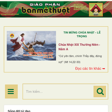
TRANG NHẤT
GIỚI THIỆU
GIÁO XỨ
TIN MỪNG CHÚA NHẬT - LỄ
DÒNG TU
TRỌNG
BAN MỤC VỤ
Chúa Nhật XIX Thường Niên -
Năm A
ĐOÀN THỂ CG
“Cứ yên tâm, chính Thầy đây, đừng
sợ!” (Mt 14,22-33)
LINH MỤC
Đọc các tin khác ➥
ĐIỂM HÀNH HƯƠNG
Sống đời tử đạo