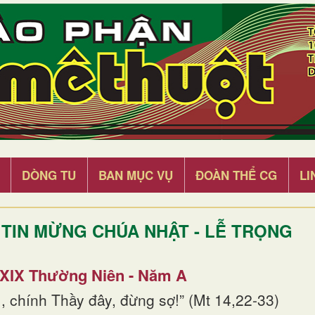
DÒNG TU
BAN MỤC VỤ
ĐOÀN THỂ CG
LI
TIN MỪNG CHÚA NHẬT - LỄ TRỌNG
 XIX Thường Niên - Năm A
, chính Thầy đây, đừng sợ!” (Mt 14,22-33)