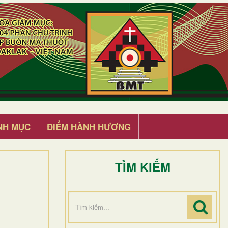
NH MỤC
ĐIỂM HÀNH HƯƠNG
TÌM KIẾM