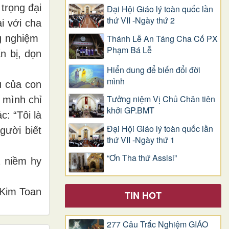
trọng đại
Đại Hội Giáo lý toàn quốc lần
thứ VII -Ngày thứ 2
i với cha
Thánh Lễ An Táng Cha Cố PX
ng nghiệm
Phạm Bá Lễ
n bị, dọn
Hiển dung để biến đổi đời
mình
ụ của con
Tưởng niệm Vị Chủ Chăn tiên
 mình chỉ
khởi GP.BMT
: “Tôi là
Đại Hội Giáo lý toàn quốc lần
gười biết
thứ VII -Ngày thứ 1
“Ơn Tha thứ Assisi”
a
ni
ề
m hy
Kim Toan
TIN HOT
277 Câu Trắc Nghiệm GIÁO