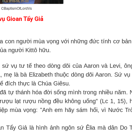
CBaptismOfLordVs
vụ Gioan Tẩy Giả
của con người mùa vọng với những đức tính cơ bản
của người Kittô hữu.
ứ vụ tư tế theo dòng dõi của Aaron và Levi, ôn
a, mẹ là bà Elizabeth thuộc dòng dõi Aaron. Sứ vụ 
ế đích thực là Chúa Giêsu.
 đã tự thánh hóa đời sống mình trong nhiều năm. 
rượu lạt rượu nồng đều không uống” (Lc 1, 15), 
 điệp mùa vọng: "Anh em hãy sám hối, vì Nước Tr
n Tẩy Giả là hình ảnh ngôn sứ Êlia mà dân Do 