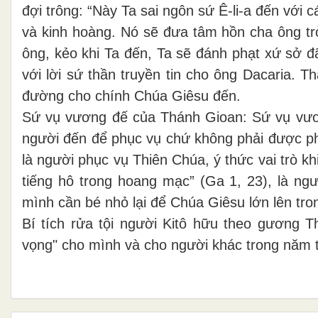
đợi trông: “Này Ta sai ngôn sứ Ê-li-a đến với
và kinh hoàng. Nó sẽ đưa tâm hồn cha ông trở
ông, kẻo khi Ta đến, Ta sẽ đánh phạt xứ sở đ
với lời sứ thần truyền tin cho ông Dacaria. 
đường cho chính Chúa Giêsu đến.
Sứ vụ vương đế của Thánh Gioan: Sứ vụ vươn
người đến để phục vụ chứ không phải được ph
là người phục vụ Thiên Chúa, ý thức vai trò k
tiếng hô trong hoang mạc” (Ga 1, 23), là ng
mình cần bé nhỏ lại để Chúa Giêsu lớn lên tr
B
í t
ích r
ửa t
ội ng
ư
ời Kit
ô h
ữu theo g
ương T
v
ọng" cho m
ình v
à cho ng
ư
ời kh
ác trong n
ăm 