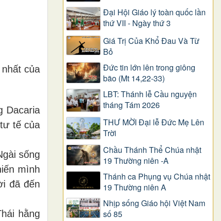
Đại Hội Giáo lý toàn quốc lần
thứ VII - Ngày thứ 3
Giá Trị Của Khổ Ðau Và Từ
Bỏ
Đức tin lớn lên trong giông
 nhất của
bão (Mt 14,22-33)
LBT: Thánh lễ Cầu nguyện
tháng Tám 2026
g Dacaria
THƯ MỜI Đại lễ Đức Mẹ Lên
tư tế của
Trời
Chầu Thánh Thể Chúa nhật
Ngài sống
19 Thường niên -A
hiến mình
Thánh ca Phụng vụ Chúa nhật
ời đã đến
19 Thường niên A
Nhịp sống Giáo hội Việt Nam
Thái hằng
số 85