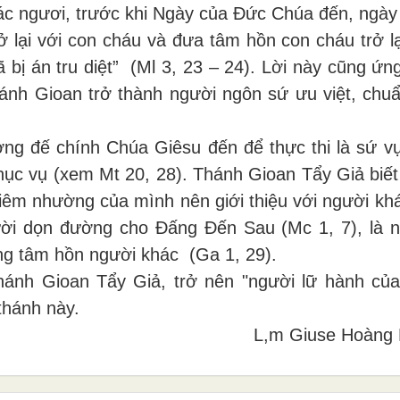
 các ngươi, trước khi Ngày của Đức Chúa đến, ngày 
 lại với con cháu và đưa tâm hồn con cháu trở lạ
ã bị án tru diệt” (Ml 3, 23 – 24). Lời này cũng ứ
Thánh Gioan trở thành người ngôn sứ ưu việt, chuẩ
g đế chính Chúa Giêsu đến để thực thi là sứ v
ục vụ (xem Mt 20, 28). Thánh Gioan Tẩy Giả biết
hiêm nhường của mình nên giới thiệu với người khác
ười dọn đường cho Đấng Đến Sau (Mc 1, 7), là n
ong tâm hồn người khác (Ga 1, 29).
h
ánh Gioan T
ẩy Gi
ả, tr
ở n
ên "ng
ư
ời l
ữ h
ành c
ủ
th
ánh n
ày
.
L,m G
iuse Ho
àng 