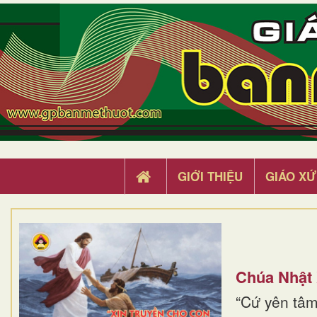
GIỚI THIỆU
GIÁO XỨ
Chúa Nhật
“Cứ yên tâm