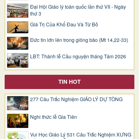
Đại Hội Giáo lý toàn quốc lần thứ VII - Ngày
thứ 3
Giá Trị Của Khổ Ðau Và Từ Bỏ
Đức tin lớn lên trong giông bão (Mt 14,22-33)
LBT: Thánh lễ Cầu nguyện tháng Tám 2026
TIN HOT
277 Câu Trắc Nghiệm GIÁO LÝ DỰ TÒNG
Nghi thức lễ Gia Tiên
Vui Học Giáo Lý 531 Câu Trắc Nghiệm XƯNG