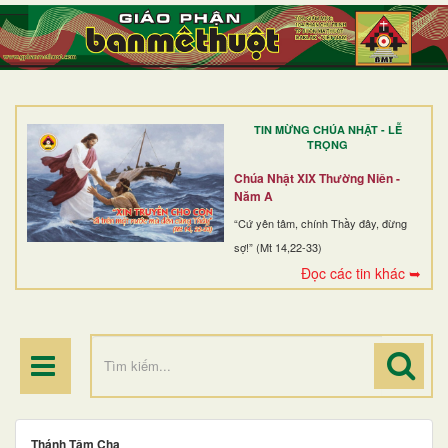
TRANG NHẤT
GIỚI THIỆU
GIÁO XỨ
TIN MỪNG CHÚA NHẬT - LỄ
DÒNG TU
TRỌNG
BAN MỤC VỤ
Chúa Nhật XIX Thường Niên -
Năm A
ĐOÀN THỂ CG
“Cứ yên tâm, chính Thầy đây, đừng
sợ!” (Mt 14,22-33)
LINH MỤC
Đọc các tin khác ➥
ĐIỂM HÀNH HƯƠNG
Thánh Tâm Cha