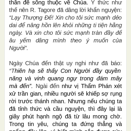
thần để sống thuộc về Chúa.
Ý thức như
thế nên R. Tagore đã dâng lời khẩn nguyện:
“Lạy Thượng Đế!
Xin cho tôi sức mạnh dẻo
dai để nâng hồn lên khỏi những ti tiện hằng
ngày. Và xin cho tôi sức mạnh tràn đầy để
âu yếm dâng mình theo ý muốn của
Người”.
Ngày Chúa đến thật uy nghi như đã báo:
“T
hiên hạ sẽ thấy Con Người đầy quyền
năng và vinh quang ngự trong đám mây
mà đến”.
Ngài đến
như vị Thẩm Phán xét
xử trần gian,
nhiều người sẽ khiếp sợ rụng
rời trước thánh nhan.
Nhưng nếu chúng ta
đã tỉnh thức và cầu nguyện,
thì đây lại là
giây phút hạnh ngộ đã từ lâu mong chờ.
Trong tin yêu, chúng ta đứng thẳng và