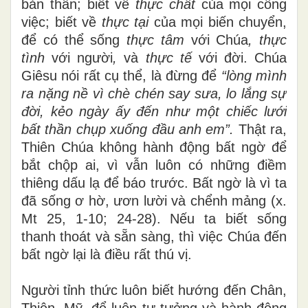
bản thân; biết về
thực chất
của mọi công
việc; biết về
thực tại
của mọi biến chuyển,
để có thể sống
thực tâm
với Chúa
, thực
tình
với người
,
và
thực tế
với đời.
Chúa
Giêsu nói rất cụ thể, là đừng để
“lòng mình
ra nặng nề vì chè chén say sưa, lo lắng sự
đời, kẻo ngày ấy đến như một chiếc lưới
bất thần chụp xuống đầu anh em”.
Thật ra,
Thiên Chúa không hành động bất ngờ để
bắt chộp ai, vì vẫn luôn có những điềm
thiêng dấu lạ để báo trước. Bất ngờ là vì ta
đã sống ơ hờ, ươn lười và chểnh mảng (x.
Mt 25, 1-10; 24-28). Nếu ta biết sống
thanh thoát và sẵn sàng, thì việc Chúa đến
bất ngờ lại là điều rất thú vị.
Người tỉnh thức luôn biết hướng đến Chân,
Thiện, Mỹ, để luôn tư tưởng và hành động