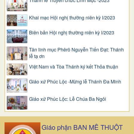
Thánh lễ Truyền chức Linh Mục -2023
Khai mạc Hội nghị thường niên kỳ I/2023
Biên bản Hội nghị thường niên kỳ I/2023
Tân linh mục Phêrô Nguyễn Tiến Đạt: Thánh
lễ tạ ơn
Việt Nam và Tòa Thánh ký kết Thỏa thuận
Giáo xứ Phúc Lộc -Mừng lễ Thánh Đa Minh
Giáo xứ Phúc Lộc: Lễ Chúa Ba Ngôi
Giáo phận BAN MÊ THUỘT