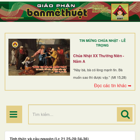
TRANG NHẤT
GIỚI THIỆU
GIÁO XỨ
TIN MỪNG CHÚA NHẬT - LỄ
DÒNG TU
TRỌNG
BAN MỤC VỤ
Chúa Nhật XX Thường Niên -
Năm A
ĐOÀN THỂ CG
“Này bà, bà có lòng mạnh tin. Bà
muốn sao thì được vậy.” (Mt 15,28)
LINH MỤC
Đọc các tin khác ➥
ĐIỂM HÀNH HƯƠNG
Tỉnh thức và cầu nguyện (Lc 21,25-28;34-36)