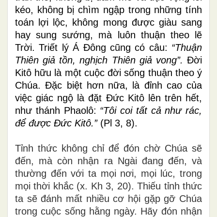
kéo, không bị chìm ngập trong những tính
toán lợi lộc,
không mong được giàu sang
hay sung sướng, mà luôn thuận theo lẽ
Trời. Triết lý Á Đông cũng có câu:
“Thuận
Thiên giả tồn, nghịch Thiên giả vong”.
Đời
Kitô hữu là một cuộc đời sống thuận theo ý
Chúa. Đặc biệt hơn nữa, là đỉnh cao của
việc giác ngộ là đặt Đức Kitô lên trên hết,
như thánh Phaolô:
“Tôi coi tất cả như rác,
để được Đức Kitô.”
(Pl 3, 8).
Tỉnh thức không chỉ để đón chờ Chúa sẽ
đến, mà còn nhận ra Ngài đang đến, và
thường đến
với ta mọi nơi, mọi lúc, trong
mọi thời khắc (x. Kh 3, 20).
Thiếu tỉnh thức
ta sẽ đánh mất nhiều cơ hội gặp gỡ Chúa
trong cuộc sống hằng ngày.
Hãy đón nhận