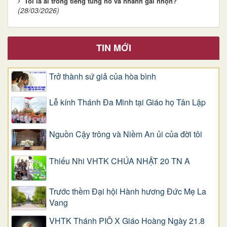
Tôi là ai trong tiếng tung hô và nhánh gai nhọn?
(28/03/2026)
TIN MỚI
Trở thành sứ giả của hòa bình
Lễ kính Thánh Đa Minh tại Giáo họ Tân Lập
Nguồn Cậy trông và Niềm An ủi của đời tôi
Thiếu Nhi VHTK CHÚA NHẬT 20 TN A
Trước thềm Đại hội Hành hương Đức Mẹ La
Vang
VHTK Thánh PIÔ X Giáo Hoàng Ngày 21.8