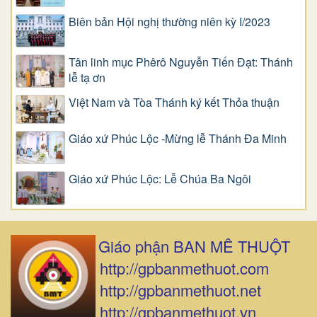
Biên bản Hội nghị thường niên kỳ I/2023
Tân linh mục Phêrô Nguyễn Tiến Đạt: Thánh
lễ tạ ơn
Việt Nam và Tòa Thánh ký kết Thỏa thuận
Giáo xứ Phúc Lộc -Mừng lễ Thánh Đa Minh
Giáo xứ Phúc Lộc: Lễ Chúa Ba Ngôi
Giáo phận BAN MÊ THUỘT
http://gpbanmethuot.com
http://gpbanmethuot.net
http://gpbanmethuot.vn