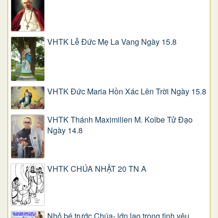
VHTK Lễ Đức Mẹ La Vang Ngày 15.8
VHTK Đức Maria Hồn Xác Lên Trời Ngày 15.8
VHTK Thánh Maximilien M. Kolbe Tử Đạo
Ngày 14.8
VHTK CHÚA NHẬT 20 TN A
Nhỏ bé trước Chúa- lớn lao trong tình yêu