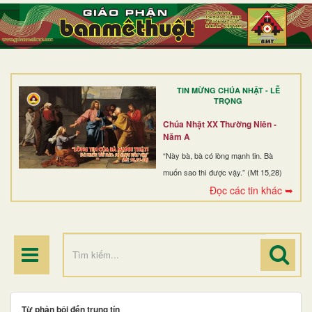
TRANG NHẤT
GIỚI THIỆU
GIÁO XỨ
TIN MỪNG CHÚA NHẬT - LỄ
DÒNG TU
TRỌNG
BAN MỤC VỤ
Chúa Nhật XX Thường Niên -
Năm A
ĐOÀN THỂ CG
“Này bà, bà có lòng mạnh tin. Bà
muốn sao thì được vậy.” (Mt 15,28)
LINH MỤC
Đọc các tin khác ➥
ĐIỂM HÀNH HƯƠNG
Từ phản bội đến trung tín