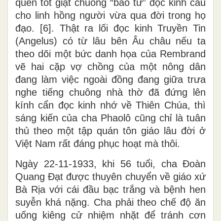
quen tốt giật chuông “báo tử” đọc kinh cầu
cho linh hồng người vừa qua đời trong họ
đạo. [6]. Thật ra lối đọc kinh Truyền Tin
(Angelus) có từ lâu bên Âu châu nếu ta
theo dõi một bức danh họa của Rembrand
vẽ hai cặp vợ chồng của một nông dân
đang làm việc ngoài đồng đang giữa trưa
nghe tiếng chuông nhà thờ đã đứng lên
kính cẩn đọc kinh nhớ về Thiên Chúa, thì
sáng kiến của cha Phaolô cũng chỉ là tuân
thủ theo một tập quán tôn giáo lâu đời ở
Việt Nam rất đáng phục hoạt mà thôi.
Ngày 22-11-1933, khi 56 tuổi, cha Đoàn
Quang Đạt được thuyên chuyển về giáo xứ
Bà Rịa với cái đầu bạc trắng và bệnh hen
suyễn khá nặng. Cha phải theo chế độ ăn
uống kiêng cử nhiệm nhặt để tránh cơn