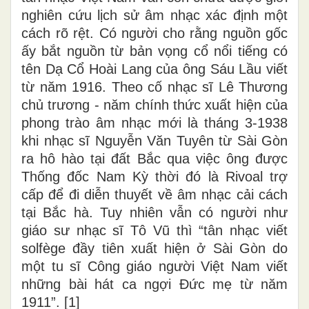
nghiên cứu lịch sử âm nhạc xác định một
cách rõ rệt. Có người cho rằng nguồn gốc
ấy bắt nguồn từ bản vọng cổ nổi tiếng có
tên Dạ Cổ Hoài Lang của ông Sáu Lầu viết
từ năm 1916. Theo cố nhạc sĩ Lê Thương
chủ trương - năm chính thức xuất hiện của
phong trào âm nhạc mới là tháng 3-1938
khi nhạc sĩ Nguyễn Văn Tuyên từ Sài Gòn
ra hô hào tại đất Bắc qua việc ông được
Thống đốc Nam Kỳ thời đó là Rivoal trợ
cấp để đi diễn thuyết về âm nhạc cải cách
tại Bắc hà. Tuy nhiên vẫn có người như
giáo sư nhạc sĩ Tô Vũ thì “tân nhạc viết
solfège đầy tiên xuất hiện ở Sài Gòn do
một tu sĩ Công giáo người Việt Nam viết
những bài hát ca ngợi Đức mẹ từ năm
1911”. [1]