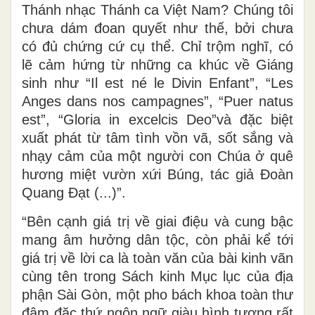
Thánh nhạc Thánh ca Việt Nam? Chúng tôi
chưa dám đoan quyết như thế, bởi chưa
có đủ chứng cứ cụ thể. Chỉ trộm nghĩ, có
lẽ cảm hứng từ những ca khúc về Giáng
sinh như “Il est né le Divin Enfant”, “Les
Anges dans nos campagnes”, “Puer natus
est”, “Gloria in excelcis Deo”và đặc biệt
xuất phát từ tâm tình vồn vã, sốt sắng và
nhạy cảm của một người con Chúa ở quê
hương miệt vườn xứi Búng, tác giả Đoàn
Quang Đạt (...)”.
“Bên cạnh giá trị về giai điệu và cung bậc
mang âm hưởng dân tộc, còn phải kể tới
giá trị về lời ca là toàn văn của bài kinh vãn
cùng tên trong Sách kinh Mục lục của địa
phận Sài Gòn, một pho bách khoa toàn thư
đậm đặc thứ ngôn ngữ giàu hình tượng rất