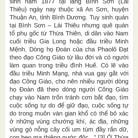
sinh năm 1877 tại làng Bình Sơn (Lái
Thiêu) ngày nay thuộc xã An Sơn, huyện
Thuận An, tỉnh Bình Dương. Tuy sinh quán
tại Bình Sơn – Lái Thiêu nhưng quê quán
tổ phụ gốc từ Thừa Thiên, di dân vào Nam
cuối triều Gia Long hoặc đầu triều Minh
Mệnh. Dòng họ Đoàn của cha Phaolô Đạt
theo đạo Công Giáo từ lâu đời và có người
làm quan trong triều đình Huế. Có lẽ vào
đầu triều Minh Mạng, nhà vua gay gắt với
đạo Công Giáo, cho nên nhiều người dòng
họ Đoàn đã theo dòng người Công Giáo
chạy vào Nam trốn tránh cơn bắt đạo, tìm
cuộc sống tự do để giữ đạo, cuộc sống tự
do trong muôn vàn gian khổ có thể bỏ xác
ở những vùng chướng khí, ác địa, những
vùng gò nỗng cây cối um tùm đầy rắn dữ,
cọp beo ma thiêng nước đôc...” [3] Ở Thừa