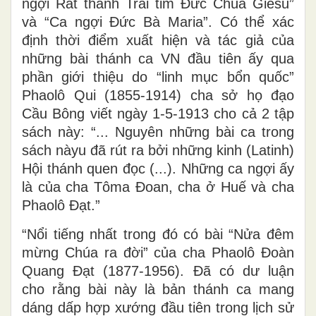
ngợi Rất thánh Trái tim Đức Chúa Giêsu”
và “Ca ngợi Đức Bà Maria”. Có thể xác
định thời điểm xuất hiện và tác giả của
những bài thánh ca VN đầu tiên ấy qua
phần giới thiệu do “linh mục bổn quốc”
Phaolô Qui (1855-1914) cha sở họ đạo
Cầu Bông viết ngày 1-5-1913 cho cả 2 tập
sách này: “... Nguyên những bài ca trong
sách nàyu đã rút ra bởi những kinh (Latinh)
Hội thánh quen đọc (...). Những ca ngợi ấy
là của cha Tôma Đoan, cha ở Huế và cha
Phaolô Đạt.”
“Nổi tiếng nhất trong đó có bài “Nửa đêm
mừng Chúa ra đời” của cha Phaolô Đoàn
Quang Đạt (1877-1956). Đã có dư luận
cho rằng bài này là bản thánh ca mang
dáng dấp hợp xướng đầu tiên trong lịch sử