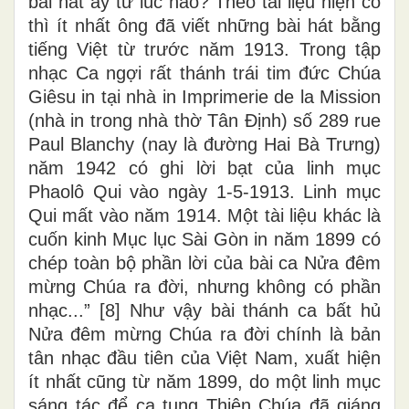
bài hát ấy từ lúc nào? Theo tài liệu hiện có
thì ít nhất ông đã viết những bài hát bằng
tiếng Việt từ trước năm 1913. Trong tập
nhạc Ca ngợi rất thánh trái tim đức Chúa
Giêsu in tại nhà in Imprimerie de la Mission
(nhà in trong nhà thờ Tân Định) số 289 rue
Paul Blanchy (nay là đường Hai Bà Trưng)
năm 1942 có ghi lời bạt của linh mục
Phaolô Qui vào ngày 1-5-1913. Linh mục
Qui mất vào năm 1914. Một tài liệu khác là
cuốn kinh Mục lục Sài Gòn in năm 1899 có
chép toàn bộ phần lời của bài ca Nửa đêm
mừng Chúa ra đời, nhưng không có phần
nhạc...” [8] Như vậy bài thánh ca bất hủ
Nửa đêm mừng Chúa ra đời chính là bản
tân nhạc đầu tiên của Việt Nam, xuất hiện
ít nhất cũng từ năm 1899, do một linh mục
sáng tác để ca tụng Thiên Chúa đã giáng