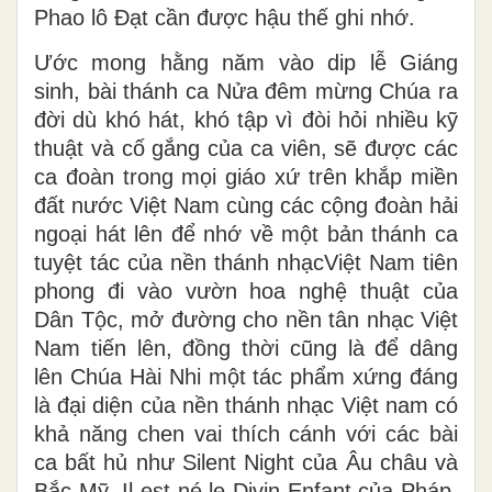
Phao lô Đạt cần được hậu thế ghi nhớ.
Ước mong hằng năm vào dip lễ Giáng
sinh, bài thánh ca Nửa đêm mừng Chúa ra
đời dù khó hát, khó tập vì đòi hỏi nhiều kỹ
thuật và cố gắng của ca viên, sẽ được các
ca đoàn trong mọi giáo xứ trên khắp miền
đất nước Việt Nam cùng các cộng đoàn hải
ngoại hát lên để nhớ về một bản thánh ca
tuyệt tác của nền thánh nhạcViệt Nam tiên
phong đi vào vườn hoa nghệ thuật của
Dân Tộc, mở đường cho nền tân nhạc Việt
Nam tiến lên, đồng thời cũng là để dâng
lên Chúa Hài Nhi một tác phẩm xứng đáng
là đại diện của nền thánh nhạc Việt nam có
khả năng chen vai thích cánh với các bài
ca bất hủ như Silent Night của Âu châu và
Bắc Mỹ, Il est né le Divin Enfant của Pháp,