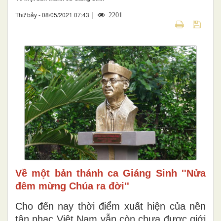
|
Thứ bảy - 08/05/2021 07:43
2201
Về một bản thánh ca Giáng Sinh ''Nửa
đêm mừng Chúa ra đời''
Cho đến nay thời điểm xuất hiện của nền
tân nhạc Việt Nam vẫn còn chưa được giới