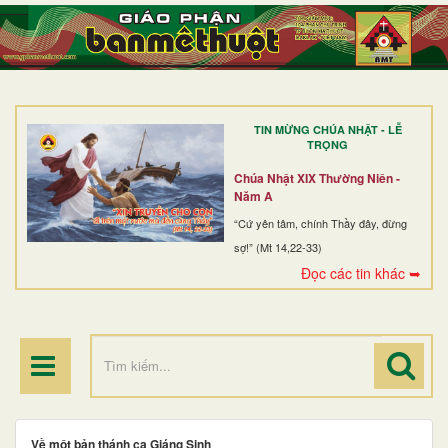
TRANG NHẤT
GIỚI THIỆU
GIÁO XỨ
TIN MỪNG CHÚA NHẬT - LỄ
DÒNG TU
TRỌNG
BAN MỤC VỤ
Chúa Nhật XIX Thường Niên -
Năm A
ĐOÀN THỂ CG
“Cứ yên tâm, chính Thầy đây, đừng
sợ!” (Mt 14,22-33)
LINH MỤC
Đọc các tin khác ➥
ĐIỂM HÀNH HƯƠNG
Về một bản thánh ca Giáng Sinh