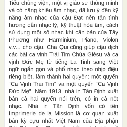
Tiểu chủng viện, một vị giáo sư thông minh
và có năng khiếu âm nhạc, đã lưu ý đến kỹ
năng âm nhạc của cậu Đạt nên tận tình
hướng dẫn nhạc lý, kỹ thuật hòa âm, cách
sử dụng một số nhạc khí căn bản của Tây
Phương như Harminium, Piano, Violon
v.v... cho cậu. Cha Qui cũng giúp cậu dịch
các bài ca vịnh Trái Tim Chúa Giêsu và ca
vịnh Đức Mẹ từ tiếng La Tinh sang Việt
ngữ ngắn gọn và phổ nhạc theo nhịp điệu
riêng biệt, làm thành hai quyển: một quyển
“Ca Vịnh Trái Tim” và một quyển “Ca Vịnh
Đức Mẹ”. Năm 1913, nhà in Tân Định xuất
bản cả hai quyển nói trên, có in cả nốt
nhạc. Nhà in Tân Định vốn có tên
Imprimerie de la Mission là cơ quan xuất
bản kỳ cựu nhất Việt Nam của Địa phận