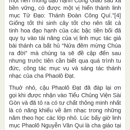
một nền móng đạo hạnh Công Giáo sâu xa
bền vững, có được một vị hiển thánh linh
mục Tử Đạo: Thánh Đoàn Công Quí.”[4]
Giống tốt thì sinh cây tốt cho nên tất cả
tinh hoa đạo hạnh của các bậc tiền bối đã
quy tụ vào tài năng của vị linh mục tác giả
bài thánh ca bất hủ “Nửa đêm mừng Chúa
ra đời” mà chúng ta sẽ đề cập đến sau
nhưng trước tiên cần biết qua quá trình tu
đức, công tác mục vụ và sáng tác thánh
nhạc của cha Phaolô Đạt.
Thuở nhỏ, cậu Phaolô Đạt đã đáp lại ơn
gọi khi được nhận vào Tiểu Chủng Viện Sài
Gòn và đã tỏ ra có tư chất thông minh nhất
là có năng khiếu về âm nhạc trong những
năm theo học các lớp nhỏ. Lúc bấy giờ linh
mục Phaolô Nguyễn Văn Qui là cha giáo tại