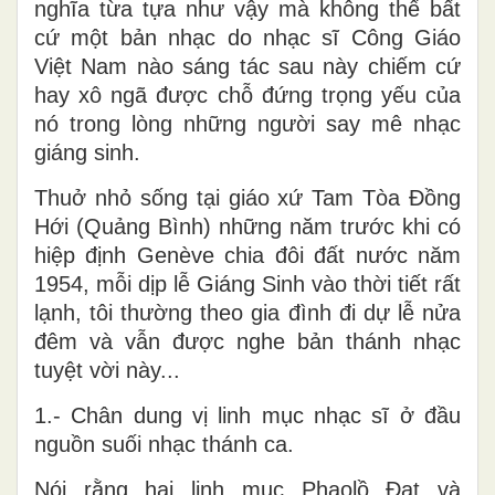
nghĩa từa tựa như vậy mà không thể bất
cứ một bản nhạc do nhạc sĩ Công Giáo
Việt Nam nào sáng tác sau này chiếm cứ
hay xô ngã được chỗ đứng trọng yếu của
nó trong lòng những người say mê nhạc
giáng sinh.
Thuở nhỏ sống tại giáo xứ Tam Tòa Đồng
Hới (Quảng Bình) những năm trước khi có
hiệp định Genève chia đôi đất nước năm
1954, mỗi dịp lễ Giáng Sinh vào thời tiết rất
lạnh, tôi thường theo gia đình đi dự lễ nửa
đêm và vẫn được nghe bản thánh nhạc
tuyệt vời này...
1.- Chân dung vị linh mục nhạc sĩ ở đầu
nguồn suối nhạc thánh ca.
Nói rằng hai linh mục Phaolồ Đạt và