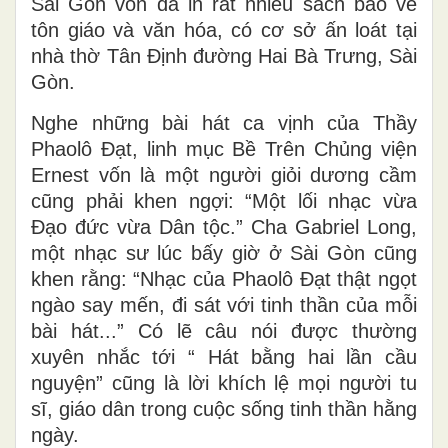
Sài Gòn vốn đã in rất nhiều sách báo về
tôn giáo và văn hóa, có cơ sở ấn loát tại
nhà thờ Tân Định đường Hai Bà Trưng, Sài
Gòn.
Nghe những bài hát ca vịnh của Thầy
Phaolô Đạt, linh mục Bề Trên Chủng viện
Ernest vốn là một người giỏi dương cầm
cũng phải khen ngợi: “Một lối nhạc vừa
Đạo đức vừa Dân tộc.” Cha Gabriel Long,
một nhạc sư lúc bấy giờ ở Sài Gòn cũng
khen rằng: “Nhạc của Phaolô Đạt thật ngọt
ngào say mến, đi sát với tinh thần của mỗi
bài hát...” Có lẽ câu nói được thường
xuyên nhắc tới “ Hát bằng hai lần cầu
nguyện” cũng là lời khích lệ mọi người tu
sĩ, giáo dân trong cuộc sống tinh thần hằng
ngày.