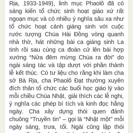
Rịa, 1933-1949), linh mục Phaolô đã có
sáng kiến tổ chức sinh hoạt giáo xứ rất
ngoạn mục và có nhiều ý nghĩa sâu xa như
tổ chức hoạt cảnh giáng sinh với cuộc
rước tượng Chúa Hài Đồng vòng quanh
nhà thờ, hát những bài ca giáng sinh La
tinh rồi sau cùng ca đoàn cử lên bài hợp
xướng “Nửa đêm mừng Chúa ra đời” do
ngài sáng tác và tập dượt với phần thánh
lễ kết thúc. Có tư liệu cho rằng khi làm cha
sở Bà Rịa, cha Phaolô Đạt thường xuyên
đích thân tổ chức các buổi học giáo lý vào
mỗi chiều Chúa Nhật, giải thích các lễ nghi,
ý nghĩa các phép bí tích và kinh đọc hằng
ngày. Cha xây dựng thói quen đánh
chuông “Truyền tin” – gọi là “Nhật một” mỗi
ngày sáng, trưa, tối. Ngài cũng lập thói