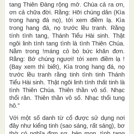
tang Thiên Đàng rộng mở. Chúa cả ra ơn,
ơn cả chữa đời. Rằng: Hỡi chúng dân (Kìa
trong hang đá nọ), tới xem điềm lạ. Kìa
trong hang đá, nọ trước lều tranh. Rằng
tính tình tang, Thánh Tiểu Hài sinh. Thật
ngôi linh tính tang tình là tình Thiên Chúa.
Nằm trong !máng cỏ bó bức khăn đơn.
Rằng: Bớ chúng ngươi! tới xem điềm lạ !
(Bay xem thì biết), Kìa trong hang đá, nọ
trước lều tranh rằng tinh tình tinh Thánh
Tiểu Hài sinh. Thật ngôi linh tính thất tinh là
tình Thiên Chúa. Thiên thần vô số. Nhạc
thổi rân. Thiên thần vô số. Nhạc thổi tung
hô.”
Với một số danh từ cổ được sử dụng nơi
đây như kiểng tinh (sao sáng, rất sáng), bơ
thờ có nghĩa đơn sơ, hèn mọn, tình tang