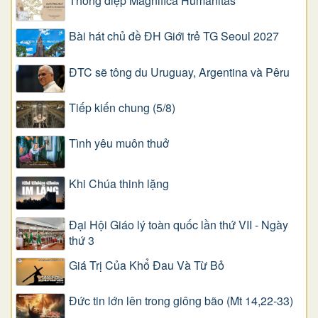
Thông điệp Magnifica Humanitas
Bài hát chủ đề ĐH Giới trẻ TG Seoul 2027
ĐTC sẽ tông du Uruguay, Argentina và Pêru
Tiếp kiến chung (5/8)
Tình yêu muôn thuở
Khi Chúa thinh lặng
Đại Hội Giáo lý toàn quốc lần thứ VII - Ngày
thứ 3
Giá Trị Của Khổ Ðau Và Từ Bỏ
Đức tin lớn lên trong giông bão (Mt 14,22-33)