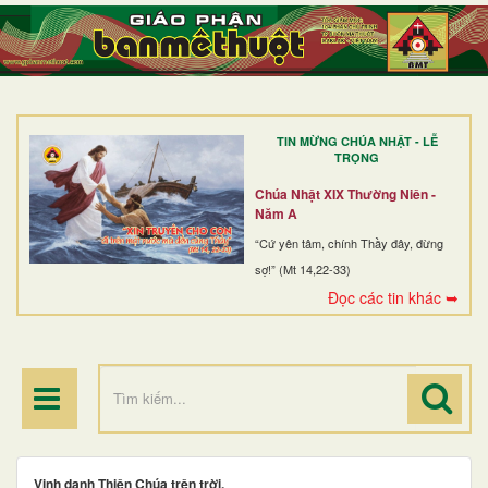
TRANG NHẤT
GIỚI THIỆU
GIÁO XỨ
TIN MỪNG CHÚA NHẬT - LỄ
DÒNG TU
TRỌNG
BAN MỤC VỤ
Chúa Nhật XIX Thường Niên -
Năm A
ĐOÀN THỂ CG
“Cứ yên tâm, chính Thầy đây, đừng
sợ!” (Mt 14,22-33)
LINH MỤC
Đọc các tin khác ➥
ĐIỂM HÀNH HƯƠNG
Vinh danh Thiên Chúa trên trời,