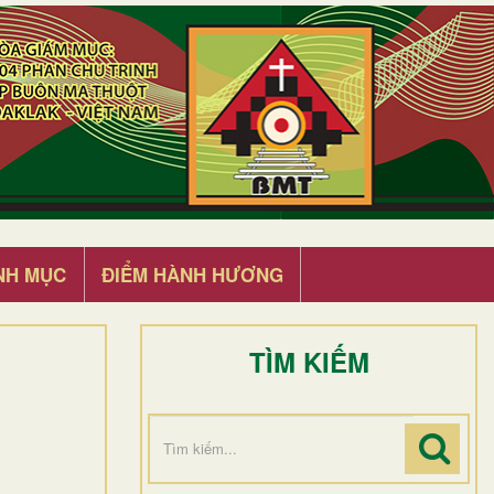
NH MỤC
ĐIỂM HÀNH HƯƠNG
TÌM KIẾM