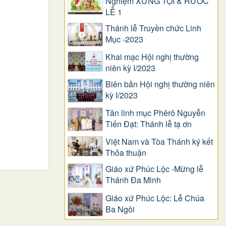
Nghiệm XƯNG TỘI & RƯỚC
LỄ 1
Thánh lễ Truyền chức Linh
Mục -2023
Khai mạc Hội nghị thường
niên kỳ I/2023
Biên bản Hội nghị thường niên
kỳ I/2023
Tân linh mục Phêrô Nguyễn
Tiến Đạt: Thánh lễ tạ ơn
Việt Nam và Tòa Thánh ký kết
Thỏa thuận
Giáo xứ Phúc Lộc -Mừng lễ
Thánh Đa Minh
Giáo xứ Phúc Lộc: Lễ Chúa
Ba Ngôi