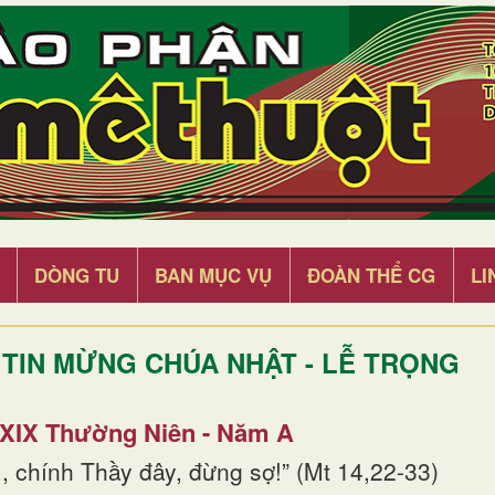
DÒNG TU
BAN MỤC VỤ
ĐOÀN THỂ CG
LI
TIN MỪNG CHÚA NHẬT - LỄ TRỌNG
 XIX Thường Niên - Năm A
, chính Thầy đây, đừng sợ!” (Mt 14,22-33)