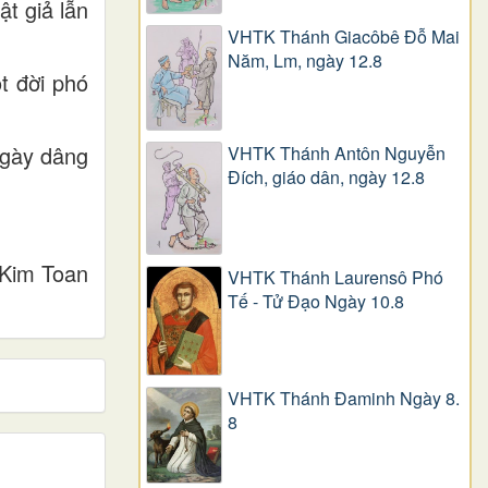
t giả lẫn
VHTK Thánh Giacôbê Ðỗ Mai
Năm, Lm, ngày 12.8
t đời phó
ngày dâng
VHTK Thánh Antôn Nguyễn
Ðích, giáo dân, ngày 12.8
Kim Toan
VHTK Thánh Laurensô Phó
Tế - Tử Đạo Ngày 10.8
VHTK Thánh Đaminh Ngày 8.
8