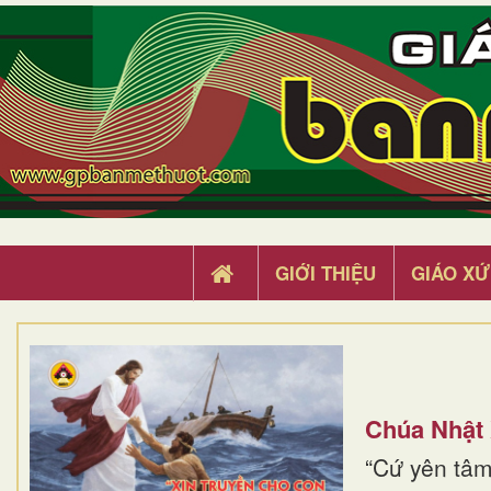
GIỚI THIỆU
GIÁO XỨ
Chúa Nhật
“Cứ yên tâm