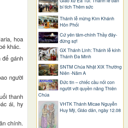
Giáo xứ Ea Tul: Thánh lễ ban
bí tích Thêm sức
Thánh lễ mừng Kim Khánh
Hôn Phối
Cứ yên tâm-chính Thầy đây-
aria, hoa
đừng sợ!
bé khác.
GX Thánh Linh: Thánh lễ kính
Thánh Đa Minh
h để gánh
SNTM Chúa Nhật XIX Thường
Niên -Năm A
bao người
Đức tin – chiếc cầu nối con
người với quyền năng Thiên
Chúa
uổi thanh
ác ái, hy
VHTK Thánh Micae Nguyễn
Huy Mỹ, Giáo dân, ngày 12.08
ân chính.