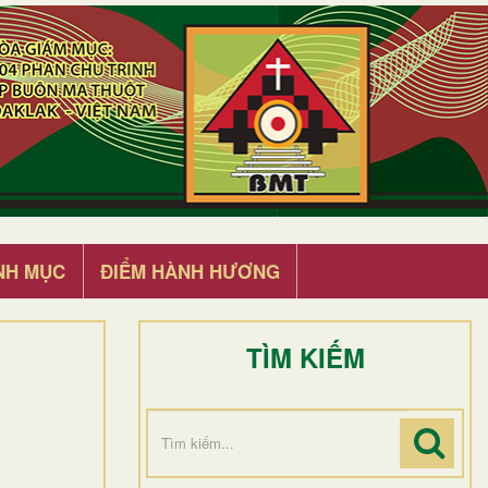
NH MỤC
ĐIỂM HÀNH HƯƠNG
TÌM KIẾM