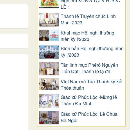
Nghiệm XƯNG TỘI & RƯỚC
LỄ 1
Thánh lễ Truyền chức Linh
Mục -2023
Khai mạc Hội nghị thường
niên kỳ I/2023
Biên bản Hội nghị thường niên
kỳ I/2023
Tân linh mục Phêrô Nguyễn
Tiến Đạt: Thánh lễ tạ ơn
Việt Nam và Tòa Thánh ký kết
Thỏa thuận
Giáo xứ Phúc Lộc -Mừng lễ
Thánh Đa Minh
Giáo xứ Phúc Lộc: Lễ Chúa
Ba Ngôi