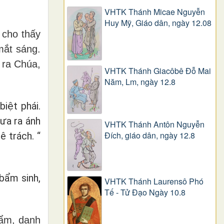
VHTK Thánh Micae Nguyễn
Huy Mỹ, Giáo dân, ngày 12.08
 cho thấy
mắt sáng.
 ra Chúa,
VHTK Thánh Giacôbê Ðỗ Mai
Năm, Lm, ngày 12.8
iệt phái.
ưa ra ánh
VHTK Thánh Antôn Nguyễn
Ðích, giáo dân, ngày 12.8
ê trách. “
bẩm sinh,
VHTK Thánh Laurensô Phó
Tế - Tử Đạo Ngày 10.8
hẩm, danh