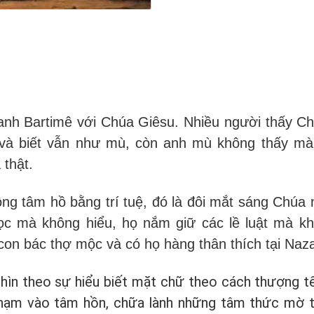
a anh Bartimê với Chúa Giêsu. Nhiều người thấy C
 và biết vẫn như mù, còn anh mù không thấy mà 
 thật.
rộng tâm hồ bằng trí tuệ, đó là đôi mắt sáng Chú
đọc mà không hiểu, họ nắm giữ các lề luật mà k
con bác thợ mộc và có họ hàng thân thích tại Naza
hìn theo sự hiểu biết mặt chữ theo cách thượng tế,
chạm vào tâm hồn, chữa lành những tâm thức mờ t