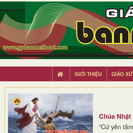
GIỚI THIỆU
GIÁO XỨ
Chúa Nhật
“Cứ yên tâm