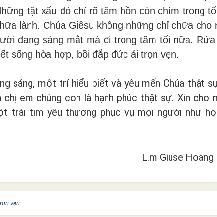
Những tật xấu đó chỉ rõ tâm hồn còn chìm trong tố
chữa lành. Chúa Giêsu không những chỉ chữa cho
ời đang sáng mắt mà đi trong tăm tối nữa. Rửa
iết sống hòa hợp, bồi đắp đức ái trọn vẹn.
g sáng, một trí hiểu biết và yêu mến Chúa thật sự
 chị em chúng con là hạnh phúc thật sự. Xin cho 
ột trái tim yêu thương phục vụ mọi người như h
L.m Giuse Hoàng
trọn vẹn