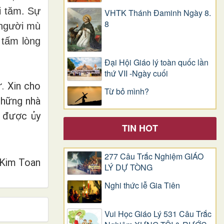
i tăm. Sự
VHTK Thánh Đaminh Ngày 8.
8
 người mù
 tấm lòng
Đại Hội Giáo lý toàn quốc lần
thứ VII -Ngày cuối
. Xin cho
Từ bỏ mình?
những nhà
ọ được ủy
TIN HOT
277 Câu Trắc Nghiệm GIÁO
 Kim Toan
LÝ DỰ TÒNG
Nghi thức lễ Gia Tiên
Vui Học Giáo Lý 531 Câu Trắc