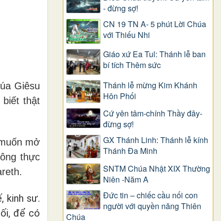
- đừng sợ!
CN 19 TN A- 5 phút Lời Chúa
với Thiếu Nhi
Giáo xứ Ea Tul: Thánh lễ ban
bí tích Thêm sức
Thánh lễ mừng Kim Khánh
húa Giêsu
Hôn Phối
biết thật
Cứ yên tâm-chính Thầy đây-
đừng sợ!
GX Thánh Linh: Thánh lễ kính
a muốn mở
Thánh Đa Minh
hông thực
SNTM Chúa Nhật XIX Thường
reth.
Niên -Năm A
Đức tin – chiếc cầu nối con
 kinh sư.
người với quyền năng Thiên
ối, để có
Chúa