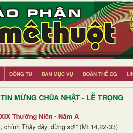
DÒNG TU
BAN MỤC VỤ
ĐOÀN THỂ CG
LI
TIN MỪNG CHÚA NHẬT - LỄ TRỌNG
 XIX Thường Niên - Năm A
, chính Thầy đây, đừng sợ!” (Mt 14,22-33)