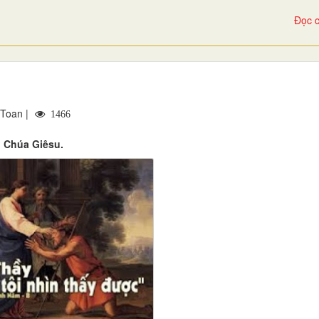
Đọc c
 Toan |
1466
i Chúa Giêsu.