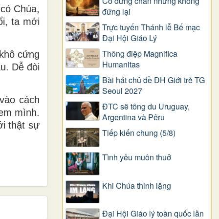
Có dừng chân nhưng không
 có Chúa,
đứng lại
i, ta mới
Trực tuyến Thánh lễ Bế mạc
Đại Hội Giáo Lý
Thông điệp Magnifica
 khô cứng
Humanitas
u. Dễ đòi
Bài hát chủ đề ĐH Giới trẻ TG
Seoul 2027
 vào cách
ĐTC sẽ tông du Uruguay,
 em mình.
Argentina và Pêru
i thật sự
Tiếp kiến chung (5/8)
Tình yêu muôn thuở
Khi Chúa thinh lặng
Đại Hội Giáo lý toàn quốc lần