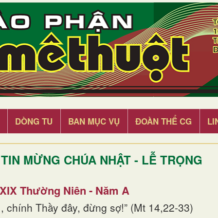
DÒNG TU
BAN MỤC VỤ
ĐOÀN THỂ CG
LI
TIN MỪNG CHÚA NHẬT - LỄ TRỌNG
 XIX Thường Niên - Năm A
, chính Thầy đây, đừng sợ!” (Mt 14,22-33)