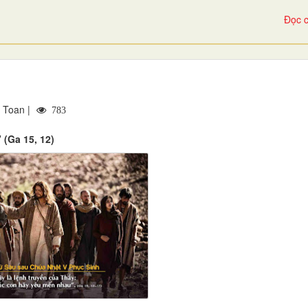
Đọc c
 Toan |
783
(Ga 15, 12)