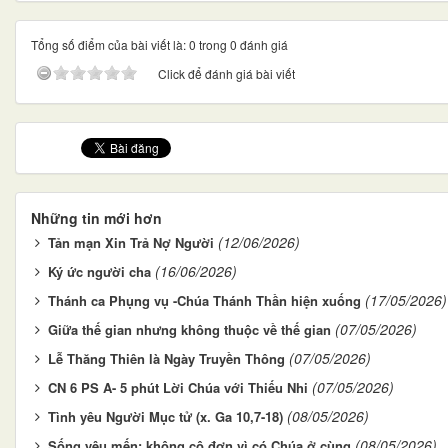
Tổng số điểm của bài viết là: 0 trong 0 đánh giá
Click để đánh giá bài viết
Những tin mới hơn
(12/06/2026)
Tản mạn Xin Trả Nợ Người
(16/06/2026)
Ký ức người cha
(17/05/2026)
Thánh ca Phụng vụ -Chúa Thánh Thần hiện xuống
(07/05/2026)
Giữa thế gian nhưng không thuộc về thế gian
(07/05/2026)
Lễ Thăng Thiên là Ngày Truyền Thông
(07/05/2026)
CN 6 PS A- 5 phút Lời Chúa với Thiếu Nhi
(08/05/2026)
Tình yêu Người Mục tử (x. Ga 10,7-18)
(08/05/2026)
Sống yêu mến: không cô đơn vì có Chúa ở cùng