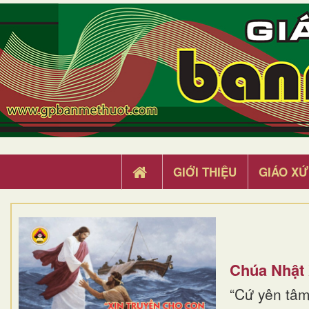
GIỚI THIỆU
GIÁO XỨ
Chúa Nhật
“Cứ yên tâm