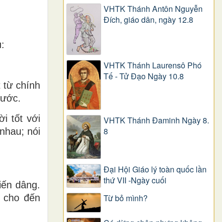
VHTK Thánh Antôn Nguyễn
Ðích, giáo dân, ngày 12.8
:
VHTK Thánh Laurensô Phó
Tế - Tử Đạo Ngày 10.8
 từ chính
rước.
i tốt với
VHTK Thánh Đaminh Ngày 8.
8
nhau; nói
Đại Hội Giáo lý toàn quốc lần
thứ VII -Ngày cuối
iến dâng.
Từ bỏ mình?
i cho đến