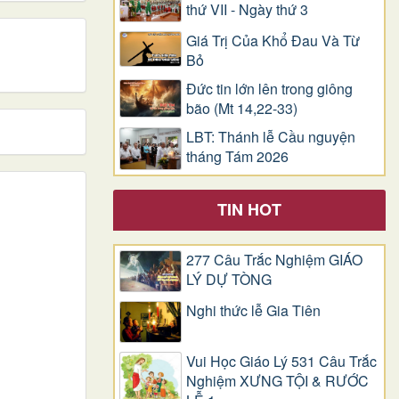
thứ VII - Ngày thứ 3
Giá Trị Của Khổ Ðau Và Từ
Bỏ
Đức tin lớn lên trong giông
bão (Mt 14,22-33)
LBT: Thánh lễ Cầu nguyện
tháng Tám 2026
TIN HOT
277 Câu Trắc Nghiệm GIÁO
LÝ DỰ TÒNG
Nghi thức lễ Gia Tiên
Vui Học Giáo Lý 531 Câu Trắc
Nghiệm XƯNG TỘI & RƯỚC