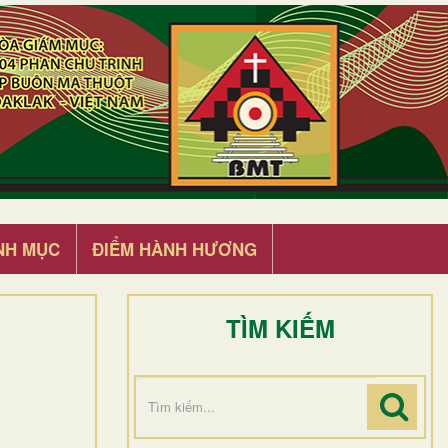
NH MỤC
ĐIỂM HÀNH HƯƠNG
TÌM KIẾM