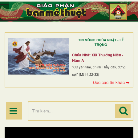
TRANG NHẤT
GIỚI THIỆU
GIÁO XỨ
TIN MỪNG CHÚA NHẬT - LỄ
DÒNG TU
TRỌNG
BAN MỤC VỤ
Chúa Nhật XIX Thường Niên -
Năm A
ĐOÀN THỂ CG
“Cứ yên tâm, chính Thầy đây, đừng
sợ!” (Mt 14,22-33)
LINH MỤC
Đọc các tin khác ➥
ĐIỂM HÀNH HƯƠNG