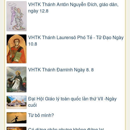
VHTK Thánh Antôn Nguyễn Ðích, giáo dân,
ngày 12.8
VHTK Thánh Laurensô Phó Tế - Tử Đạo Ngày
10.8
VHTK Thánh Đaminh Ngày 8. 8
Đại Hội Giáo lý toàn quốc lần thứ VII -Ngày
cuối
Từ bỏ mình?
Có dừng chân nhưng không đứng lại