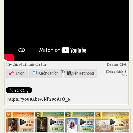
Hãy chia sẻ cảm xúc của bạn
Đã xem:
3208
Thích:
1
Không thích:
0
Thích
Không thích
liên kết hỏng
100%
0%
https://youtu.be/8NP20dAcO_s