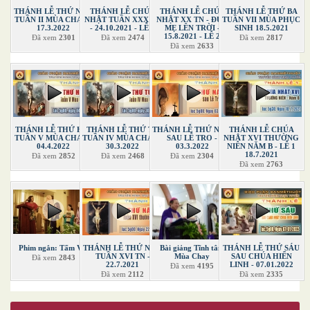
THÁNH LỄ THỨ NĂM
THÁNH LỄ CHÚA
THÁNH LỄ CHÚA
THÁNH LỄ THỨ BA
TUẦN II MÙA CHAY -
NHẬT TUẦN XXX TN
NHẬT XX TN - ĐỨC
TUẦN VII MÙA PHỤC
17.3.2022
- 24.10.2021 - LỄ 2
MẸ LÊN TRỜI -
SINH 18.5.2021
15.8.2021 - LỄ 2
Đã xem
2301
Đã xem
2474
Đã xem
2817
Đã xem
2633
THÁNH LỄ THỨ HAI
THÁNH LỄ THỨ TƯ
THÁNH LỄ THỨ NĂM
THÁNH LỄ CHÚA
TUẦN V MÙA CHAY -
TUẦN IV MÙA CHAY -
SAU LỄ TRO -
NHẬT XVI THƯỜNG
04.4.2022
30.3.2022
03.3.2022
NIÊN NĂM B - LỄ 1
18.7.2021
Đã xem
2852
Đã xem
2468
Đã xem
2304
Đã xem
2763
Phim ngắn: Tấm Vải
THÁNH LỄ THỨ NĂM
Bài giảng Tĩnh tâm
THÁNH LỄ THỨ SÁU
TUẦN XVI TN -
Mùa Chay
SAU CHÚA HIỂN
Đã xem
2843
22.7.2021
LINH - 07.01.2022
Đã xem
4195
Đã xem
2112
Đã xem
2335