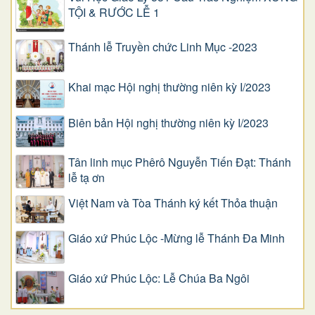
TỘI & RƯỚC LỄ 1
Thánh lễ Truyền chức Linh Mục -2023
Khai mạc Hội nghị thường niên kỳ I/2023
Biên bản Hội nghị thường niên kỳ I/2023
Tân linh mục Phêrô Nguyễn Tiến Đạt: Thánh
lễ tạ ơn
Việt Nam và Tòa Thánh ký kết Thỏa thuận
Giáo xứ Phúc Lộc -Mừng lễ Thánh Đa Minh
Giáo xứ Phúc Lộc: Lễ Chúa Ba Ngôi