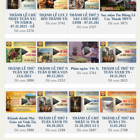
THÁNH LỄ CHÚA
THÁNH LỄ LTX TẠI
THÁNH LỄ THỨ SÁU
Suy niệm Tin Mừng Lễ
NHẬT TUẦN XXXII
ĐỒI THÁNH TÂM
SAU CHÚA HIỂN
Các Thánh TĐVN
TN NĂM B -
LINH - 07.01.2022
Đã xem
3742
Đã xem
3071
07.11.2021 - LỄ 1
Đã xem
2327
Đã xem
2276
THÁNH LỄ THỨ TƯ
THÁNH LỄ THỨ NĂM
Phim ngắn: Vết Xăm
THÁNH LỄ THỨ TƯ
TUẦN XII TN -
TUẦN II MÙA VỌNG -
TUẦN XXXII TN -
Đã xem
2761
23.6.2021
09.12.2021
10.11.2021
Đã xem
2886
Đã xem
2352
Đã xem
2621
Khánh thành Nhà thờ
THÁNH LỄ THỨ HAI
THÁNH LỄ CHÚA
THÁNH LỄ THỨ BA
Giáo xứ Vinh Tân -
TUẦN XXVII TN -
NHẬT 31 TN-B
TUẦN I TN -
Buôn Hô
04.10.2021
31.10.2021 Lễ 1
11.01.2022
Đã xem
3980
Đã xem
2288
Đã xem
2607
Đã xem
2700