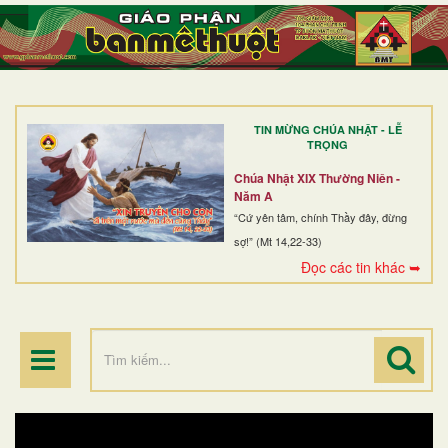
TRANG NHẤT
GIỚI THIỆU
GIÁO XỨ
TIN MỪNG CHÚA NHẬT - LỄ
DÒNG TU
TRỌNG
BAN MỤC VỤ
Chúa Nhật XIX Thường Niên -
Năm A
ĐOÀN THỂ CG
“Cứ yên tâm, chính Thầy đây, đừng
sợ!” (Mt 14,22-33)
LINH MỤC
Đọc các tin khác ➥
ĐIỂM HÀNH HƯƠNG