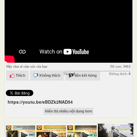
Hãy chia sẻ cảm xúc của bạn
Đã xem:
3412
Thích:
0
Không thích:
0
Thích
Không thích
liên kết hỏng
https://youtu.be/eBDZk2NAD54
Hiển thị nhiều nội dung hơn