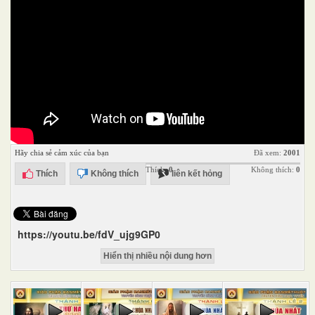
Hãy chia sẻ cảm xúc của bạn
Đã xem:
2001
Thích:
0
Không thích:
0
Thích
Không thích
liên kết hỏng
https://youtu.be/fdV_ujg9GP0
Hiển thị nhiều nội dung hơn