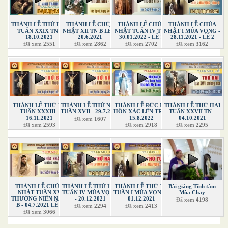
THÁNH LỄ THỨ HAI
THÁNH LỄ CHÚA
THÁNH LỄ CHÚA
THÁNH LỄ CHÚA
TUẦN XXIX TN -
NHẬT XII TN B LỄ 2-
NHẬT TUẦN IV TN -
NHẬT I MÙA VỌNG -
18.10.2021
20.6.2021
30.01.2022 - LỄ 1
28.11.2021 - LỄ 2
Đã xem
2551
Đã xem
2862
Đã xem
2702
Đã xem
3162
THÁNH LỄ THỨ BA
THÁNH LỄ THỨ NĂM
THÁNH LỄ ĐỨC MẸ
THÁNH LỄ THỨ HAI
TUẦN XXXIII -
TUẦN XVII - 29.7.2021
HỒN XÁC LÊN TRỜI
TUẦN XXVII TN -
16.11.2021
15.8.2022
04.10.2021
Đã xem
1607
Đã xem
2593
Đã xem
2918
Đã xem
2295
THÁNH LỄ CHÚA
THÁNH LỄ THỨ HAI
THÁNH LỄ THỨ TƯ
Bài giảng Tĩnh tâm
NHẬT TUẦN XV
TUẦN IV MÙA VỌNG
TUẦN I MÙA VỌNG -
Mùa Chay
THƯỜNG NIÊN NĂM
- 20.12.2021
01.12.2021
Đã xem
4198
B - 04.7.2021 LỄ 1
Đã xem
2294
Đã xem
2413
Đã xem
3066