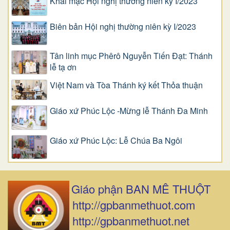
Khai mạc Hội nghị thường niên kỳ I/2023
Biên bản Hội nghị thường niên kỳ I/2023
Tân linh mục Phêrô Nguyễn Tiến Đạt: Thánh
lễ tạ ơn
Việt Nam và Tòa Thánh ký kết Thỏa thuận
Giáo xứ Phúc Lộc -Mừng lễ Thánh Đa Minh
Giáo xứ Phúc Lộc: Lễ Chúa Ba Ngôi
Giáo phận BAN MÊ THUỘT
http://gpbanmethuot.com
http://gpbanmethuot.net