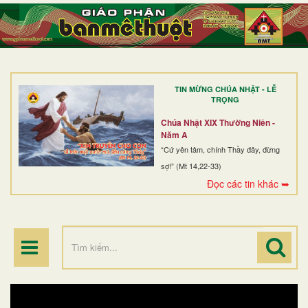
TRANG NHẤT
GIỚI THIỆU
GIÁO XỨ
TIN MỪNG CHÚA NHẬT - LỄ
DÒNG TU
TRỌNG
BAN MỤC VỤ
Chúa Nhật XIX Thường Niên -
Năm A
ĐOÀN THỂ CG
“Cứ yên tâm, chính Thầy đây, đừng
sợ!” (Mt 14,22-33)
LINH MỤC
Đọc các tin khác ➥
ĐIỂM HÀNH HƯƠNG