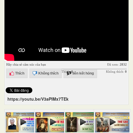
Hãy chia sẻ cảm xúc của bạn
Đã xem:
2832
Thích:
0
Không thích:
0
Thích
Không thích
liên kết hỏng
https://youtu.be/V3aPlMx7TEk