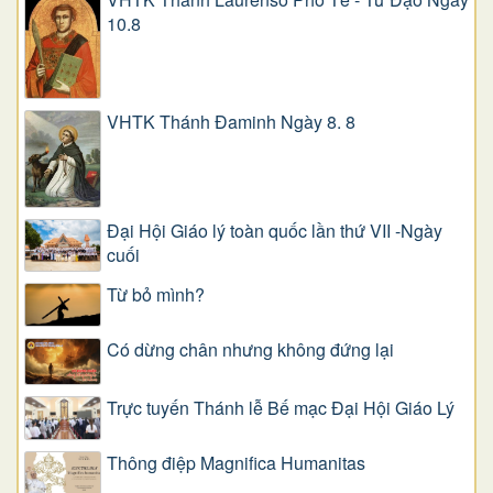
10.8
VHTK Thánh Đaminh Ngày 8. 8
Đại Hội Giáo lý toàn quốc lần thứ VII -Ngày
cuối
Từ bỏ mình?
Có dừng chân nhưng không đứng lại
Trực tuyến Thánh lễ Bế mạc Đại Hội Giáo Lý
Thông điệp Magnifica Humanitas