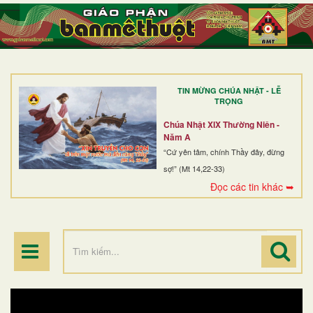
TRANG NHẤT
GIỚI THIỆU
GIÁO XỨ
TIN MỪNG CHÚA NHẬT - LỄ
DÒNG TU
TRỌNG
BAN MỤC VỤ
Chúa Nhật XIX Thường Niên -
Năm A
ĐOÀN THỂ CG
“Cứ yên tâm, chính Thầy đây, đừng
sợ!” (Mt 14,22-33)
LINH MỤC
Đọc các tin khác ➥
ĐIỂM HÀNH HƯƠNG