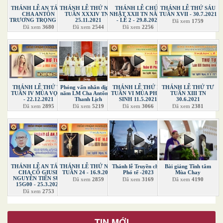
THÁNH LỄ AN TÁNG
THÁNH LỄ THỨ NĂM
THÁNH LỄ CHÚA
THÁNH LỄ THỨ SÁU
CHA ANTÔN
TUẦN XXXIV TN -
NHẬT XXII TN NĂM B
TUẦN XVII - 30.7.2021
TRƯƠNG TRỌNG TÀI
25.11.2021
- LỄ 2 - 29.8.2021
Đã xem
1759
Đã xem
3680
Đã xem
2544
Đã xem
2256
THÁNH LỄ THỨ TƯ
Phỏng vấn nhân dịp 60
THÁNH LỄ THỨ BA
THÁNH LỄ THỨ TƯ
TUẦN IV MÙA VỌNG
năm LM Cha Antôn Vũ
TUẦN VI MÙA PHỤC
TUẦN XIII TN
- 22.12.2021
Thanh Lịch
SINH 11.5.2021
30.6.2021
Đã xem
2895
Đã xem
5219
Đã xem
3066
Đã xem
2381
THÁNH LỄ AN TÁNG
THÁNH LỄ THỨ NĂM
Thánh lễ Truyền chức
Bài giảng Tĩnh tâm
CHA CỐ GIUSE
TUẦN 24 - 16.9.2021
Phó tế -2023
Mùa Chay
NGUYỄN TIẾN SỰ -
Đã xem
2859
Đã xem
3169
Đã xem
4190
15G00 - 25.3.2022
Đã xem
2753
TIN MỚI