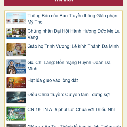
Thông Báo của Ban Truyền thông Giáo phận
Mỹ Tho
Chứng nhân Đại Hội Hành Hương Đức Mẹ La
Vang
Giáo họ Trinh Vương: Lễ kính Thánh Đa Minh
Gx. Chi Lăng: Bổn mạng Huynh Đoàn Đa
Minh
Hạt lúa gieo vào lòng đất
Điều Chúa truyền: Cứ yên tâm - đừng sợ!
CN 19 TN A- 5 phút Lời Chúa với Thiếu Nhi
Giáo xứ Ea Tul: Thánh lễ ban bí tích Thêm sức