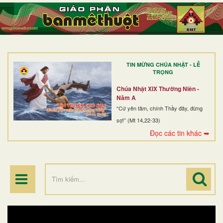
TRANG NHẤT
GIỚI THIỆU
GIÁO XỨ
TIN MỪNG CHÚA NHẬT - LỄ
DÒNG TU
TRỌNG
BAN MỤC VỤ
Chúa Nhật XIX Thường Niên -
Năm A
ĐOÀN THỂ CG
“Cứ yên tâm, chính Thầy đây, đừng
sợ!” (Mt 14,22-33)
LINH MỤC
Đọc các tin khác ➥
ĐIỂM HÀNH HƯƠNG