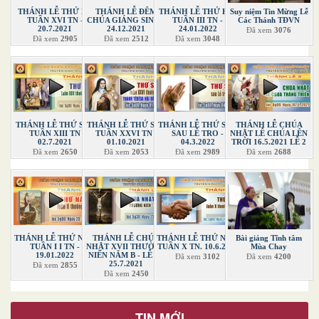
THÁNH LỄ THỨ BA
THÁNH LỄ ĐÊM
THÁNH LỄ THỨ HAI
Suy niệm Tin Mừng Lễ
TUẦN XVI TN -
CHÚA GIÁNG SINH -
TUẦN III TN -
Các Thánh TĐVN
20.7.2021
24.12.2021
24.01.2022
Đã xem
3076
Đã xem
2905
Đã xem
2512
Đã xem
3048
THÁNH LỄ THỨ SÁU
THÁNH LỄ THỨ SÁU
THÁNH LỄ THỨ SÁU
THÁNH LỄ CHÚA
TUẦN XIII TN
TUẦN XXVI TN -
SAU LỄ TRO -
NHẬT LỄ CHÚA LÊN
02.7.2021
01.10.2021
04.3.2022
TRỜI 16.5.2021 LỄ 2
Đã xem
2650
Đã xem
2053
Đã xem
2989
Đã xem
2688
THÁNH LỄ THỨ NĂM
THÁNH LỄ CHÚA
THÁNH LỄ THỨ NĂM
Bài giảng Tĩnh tâm
TUẦN I I TN -
NHẬT XVII THƯỜNG
TUẦN X TN. 10.6.2021
Mùa Chay
19.01.2022
NIÊN NĂM B - LỄ 1 -
Đã xem
3102
Đã xem
4200
25.7.2021
Đã xem
2855
Đã xem
2450
TIN MỚI