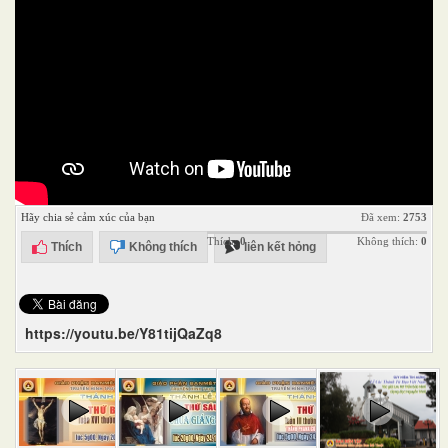
Hãy chia sẻ cảm xúc của bạn
Đã xem:
2753
Thích:
0
Không thích:
0
Thích
Không thích
liên kết hỏng
https://youtu.be/Y81tijQaZq8