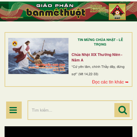
TRANG NHẤT
GIỚI THIỆU
GIÁO XỨ
TIN MỪNG CHÚA NHẬT - LỄ
DÒNG TU
TRỌNG
BAN MỤC VỤ
Chúa Nhật XIX Thường Niên -
Năm A
ĐOÀN THỂ CG
“Cứ yên tâm, chính Thầy đây, đừng
sợ!” (Mt 14,22-33)
LINH MỤC
Đọc các tin khác ➥
ĐIỂM HÀNH HƯƠNG