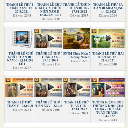
THÁNH LỄ THỨ HAI
THÁNH LỄ CHÚA
THÁNH LỄ THỨ NĂM
THÁNH LỄ THỨ BA
TUẦN XXVI TN -
NHẬT XIX THƯỜNG
TUẦN III TN -
TUẦN III MÙA VỌNG
27.9.2021
NIÊN NĂM B -
27.01.2022
- 14.12.2021
08.8.2021 LỄ 1
Đã xem
2349
Đã xem
2597
Đã xem
2014
Đã xem
3020
THÁNH LỄ CHÚA
THÁNH LỄ THỨ TƯ
SNTM Chúa Nhật XVII
THÁNH LỄ THỨ HAI
NHẬT TUẦN III TN
TUẦN XXX -
Thường Niên A
TUẦN XII TN -
NĂM C- 23.01.2022 -
27.10.2021
21.6.2021
Đã xem
228
LỄ 1
Đã xem
2214
Đã xem
2348
Đã xem
2297
THÁNH LỄ THỨ BA
THÁNH LỄ THỨ TƯ
THÁNH LỄ THỨ TƯ
TƯỞNG NIỆM CUỘC
TUẦN V - 08.02.2022
TUẦN XXV - 22.9.2021
TUẦN I TN -
THƯƠNG KHÓ CỦA
12.01.2022
CHÚA - THỨ SÁU
Đã xem
2244
Đã xem
2990
TUẦN THÁNH -
Đã xem
2601
15.4.2022
Đã xem
3203