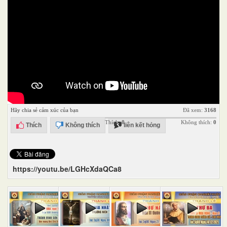
Hãy chia sẻ cảm xúc của bạn
Đã xem:
3168
Thích:
0
Không thích:
0
Thích
Không thích
liên kết hỏng
https://youtu.be/LGHcXdaQCa8