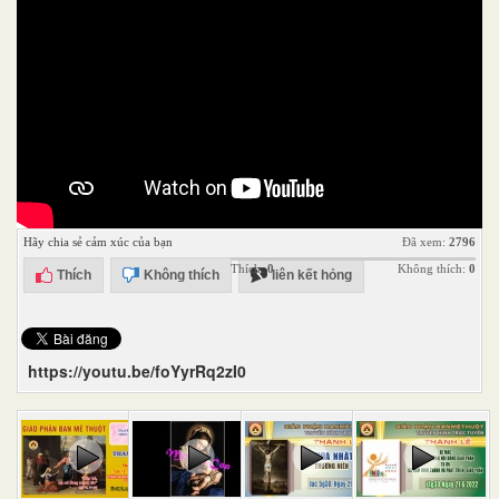
Hãy chia sẻ cảm xúc của bạn
Đã xem:
2796
Thích:
0
Không thích:
0
Thích
Không thích
liên kết hỏng
https://youtu.be/foYyrRq2zI0