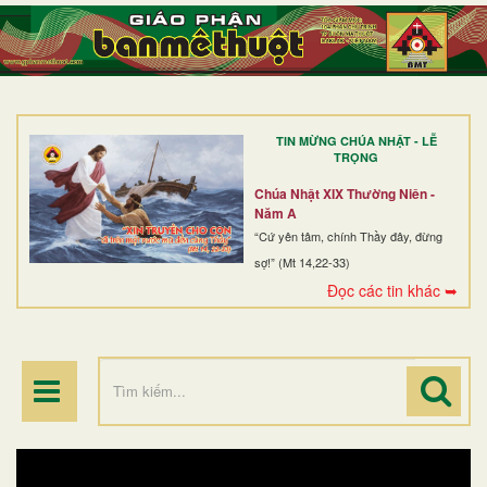
TRANG NHẤT
GIỚI THIỆU
GIÁO XỨ
TIN MỪNG CHÚA NHẬT - LỄ
DÒNG TU
TRỌNG
BAN MỤC VỤ
Chúa Nhật XIX Thường Niên -
Năm A
ĐOÀN THỂ CG
“Cứ yên tâm, chính Thầy đây, đừng
sợ!” (Mt 14,22-33)
LINH MỤC
Đọc các tin khác ➥
ĐIỂM HÀNH HƯƠNG