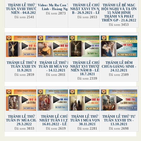
THÁNH LỄ THỨ TƯ
Video: Mẹ Ru Con Thái
THÁNH LỄ CHÚA
THÁNH LỄ BẾ MẠC
TUẦN XVIII THƯỜNG
Linh - Hoàng Nga
NHẬT XXVI TN NĂM
HỘI NGHỊ VÀ TẠ ƠN
NIÊN - 04.8.2021
B - 26.9.2021 - LỄ 1
55 NĂM HÌNH
Đã xem
2873
THÀNH VÀ PHÁT
Đã xem
2541
Đã xem
2053
TRIỂN GP - 21.6.2022
Đã xem
3453
THÁNH LỄ THỨ BẢY
THÁNH LỄ THỨ BA
THÁNH LỄ CHÚA
THÁNH LỄ ĐÊM
TUẦN XXIII TN -
TUẦN III MÙA VỌNG
NHẬT XVI THƯỜNG
CHÚA GIÁNG SINH -
11.9.2021
- 14.12.2021
NIÊN NĂM B - LỄ 2 -
24.12.2021
18.7.2021
Đã xem
2859
Đã xem
2011
Đã xem
2509
Đã xem
2339
THÁNH LỄ THỨ BA
THÁNH LỄ CHÚA
THÁNH LỄ THỨ BA
THÁNH LỄ THỨ TƯ
TUẦN IV MÙA CHAY -
NHẬT TUẦN I I TN -
TUẦN I MÙA VỌNG -
TUẦN XXVIII TN -
29.3.2022
16.01.2022 - LỄ 1
30.11.2021
13.10.2021
Đã xem
3033
Đã xem
2619
Đã xem
2281
Đã xem
2698