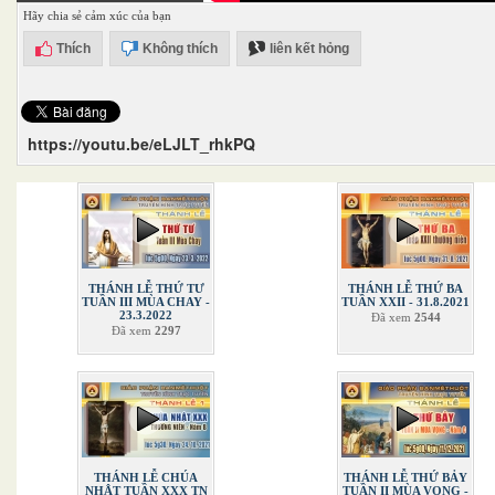
Hãy chia sẻ cảm xúc của bạn
Thích
Không thích
liên kết hỏng
https://youtu.be/eLJLT_rhkPQ
THÁNH LỄ THỨ TƯ
THÁNH LỄ THỨ BA
TUẦN III MÙA CHAY -
TUẦN XXII - 31.8.2021
23.3.2022
Đã xem
2544
Đã xem
2297
THÁNH LỄ CHÚA
THÁNH LỄ THỨ BẢY
NHẬT TUẦN XXX TN
TUẦN II MÙA VỌNG -