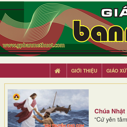
GIỚI THIỆU
GIÁO XỨ
Chúa Nhật
“Cứ yên tâm