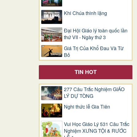
Khi Chúa thinh lặng
Đại Hội Giáo lý toàn quốc lần
thứ VII - Ngày thứ 3
Giá Trị Của Khổ Ðau Và Từ
Bỏ
TIN HOT
277 Câu Trắc Nghiệm GIÁO
LÝ DỰ TÒNG
Nghi thức lễ Gia Tiên
Vui Học Giáo Lý 531 Câu Trắc
Nghiệm XƯNG TỘI & RƯỚC