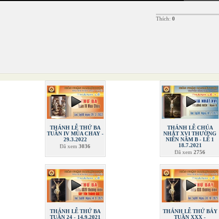
Thích:
0
THÁNH LỄ THỨ BA
THÁNH LỄ CHÚA
TUẦN IV MÙA CHAY -
NHẬT XVI THƯỜNG
29.3.2022
NIÊN NĂM B - LỄ 1
18.7.2021
Đã xem
3036
Đã xem
2756
THÁNH LỄ THỨ BA
THÁNH LỄ THỨ BẢY
TUẦN 24 - 14.9.2021
TUẦN XXX -