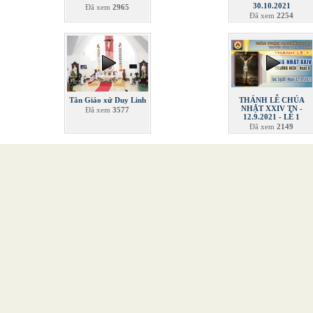
30.10.2021
Đã xem
2965
Đã xem
2254
Tân Giáo xứ Duy Linh
THÁNH LỄ CHÚA
NHẬT XXIV TN -
Đã xem
3577
12.9.2021 - LỄ 1
Đã xem
2149