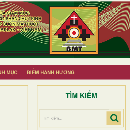
NH MỤC
ĐIỂM HÀNH HƯƠNG
TÌM KIẾM