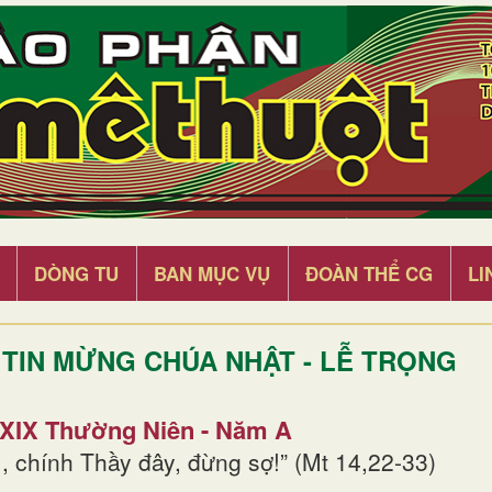
DÒNG TU
BAN MỤC VỤ
ĐOÀN THỂ CG
LI
TIN MỪNG CHÚA NHẬT - LỄ TRỌNG
 XIX Thường Niên - Năm A
, chính Thầy đây, đừng sợ!” (Mt 14,22-33)