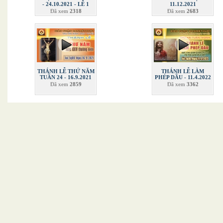
- 24.10.2021 - LỄ 1
11.12.2021
Đã xem
2318
Đã xem
2683
THÁNH LỄ THỨ NĂM
THÁNH LỄ LÀM
TUẦN 24 - 16.9.2021
PHÉP DẦU - 11.4.2022
Đã xem
2859
Đã xem
3362