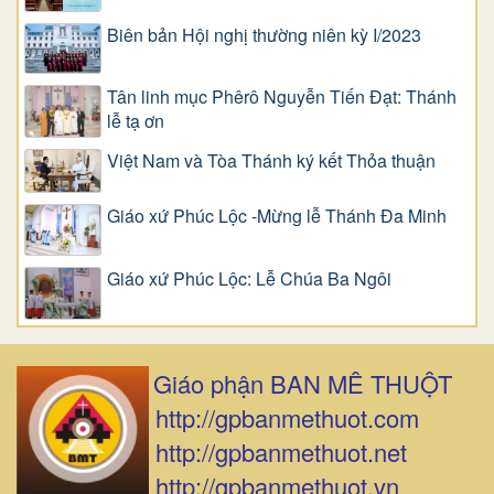
Biên bản Hội nghị thường niên kỳ I/2023
Tân linh mục Phêrô Nguyễn Tiến Đạt: Thánh
lễ tạ ơn
Việt Nam và Tòa Thánh ký kết Thỏa thuận
Giáo xứ Phúc Lộc -Mừng lễ Thánh Đa Minh
Giáo xứ Phúc Lộc: Lễ Chúa Ba Ngôi
Giáo phận BAN MÊ THUỘT
http://gpbanmethuot.com
http://gpbanmethuot.net
http://gpbanmethuot.vn