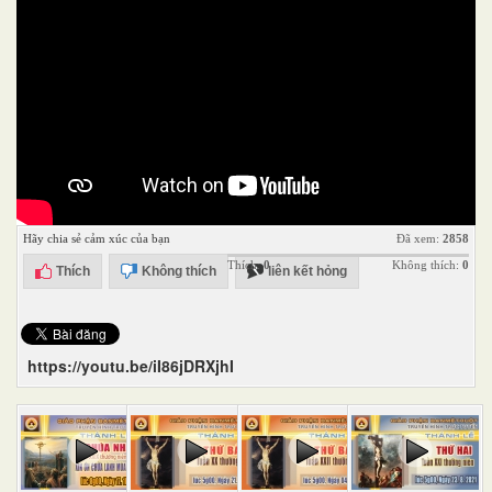
Hãy chia sẻ cảm xúc của bạn
Đã xem:
2858
Thích:
0
Không thích:
0
Thích
Không thích
liên kết hỏng
https://youtu.be/iI86jDRXjhI