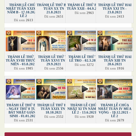
THÁNH LỄ CHÚA
THÁNH LỄ THỨ BẢY
THÁNH LỄ THỨ BẢY
THÁNH LỄ THỨ HAI
NHẬT TUẦN XXIX TN
TUẦN XX TN
TUẦN XXII - 04.9.2021
TUẦN XXI TN -
NĂM B - 17.10.2021 -
21.8.2021
23.8.2021
Đã xem
2963
LỄ 2
Đã xem
2651
Đã xem
2413
Đã xem
2613
THÁNH LỄ THỨ BA
THÁNH LỄ THỨ TƯ
THÁNH LỄ THỨ TƯ
THÁNH LỄ THỨ HAI
TUẦN XVIII THƯỜNG
TUẦN XXVI TN -
LỄ TRO - 02.3.2022
TUẦN XIII TN
NIÊN - 03.8.2021
29.9.2021
28.6.2021
Đã xem
3272
Đã xem
1905
Đã xem
2556
Đã xem
1916
THÁNH LỄ THỨ BẢY
THÁNH LỄ THỨ HAI
THÁNH LỄ CHÚA
THÁNH LỄ CHÚA
- NGÀY THỨ 8 TUẦN
TUẦN XXIX TN -
NHẬT XI TN NĂM B -
NHẬT TUẦN IV MÙA
BÁT NHẬT GIÁNG
18.10.2021
LỄ 2 - 13.6.2021
VỌNG - 19.12.2021 -
SINH - 01.01.2022
LỄ 2
Đã xem
2552
Đã xem
1920
Đã xem
2531
Đã xem
2679