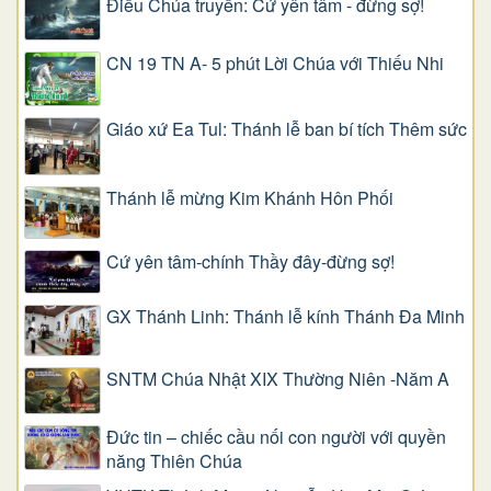
Điều Chúa truyền: Cứ yên tâm - đừng sợ!
CN 19 TN A- 5 phút Lời Chúa với Thiếu Nhi
Giáo xứ Ea Tul: Thánh lễ ban bí tích Thêm sức
Thánh lễ mừng Kim Khánh Hôn Phối
Cứ yên tâm-chính Thầy đây-đừng sợ!
GX Thánh Linh: Thánh lễ kính Thánh Đa Minh
SNTM Chúa Nhật XIX Thường Niên -Năm A
Đức tin – chiếc cầu nối con người với quyền
năng Thiên Chúa