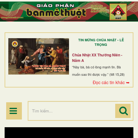
TRANG NHẤT
GIỚI THIỆU
GIÁO XỨ
TIN MỪNG CHÚA NHẬT - LỄ
DÒNG TU
TRỌNG
BAN MỤC VỤ
Chúa Nhật XX Thường Niên -
Năm A
ĐOÀN THỂ CG
“Này bà, bà có lòng mạnh tin. Bà
muốn sao thì được vậy.” (Mt 15,28)
LINH MỤC
Đọc các tin khác ➥
ĐIỂM HÀNH HƯƠNG