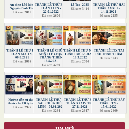
An táng LM Irênê
THÁNH LỄ THỨ BẢY
Lễ Tro -2025
THÁNH LỄ THỨ HAI
Nguyễn Bình Tĩnh
TUẦN I I TN -
TUẦN XXXIII -
Đã xem
3414
22.01.2022
14.11.2021
Đã xem
2819
Đã xem
2600
Đã xem
2255
THÁNH LỄ THỨ HAI
THÁNH LỄ CHÚA
THÁNH LỄ THỨ NĂM
THÁNH LỄ LTX TẠI
TUẦN XIX TN -
NHẬT LỄ CHÚA
TUẦN I MÙA CHAY -
ĐỒI THÁNH TÂM
09.8.2021
THĂNG THIÊN
10.3.2022
Đã xem
3743
16.5.2021
Đã xem
2809
Đã xem
2584
Đã xem
3250
Hướng dẫn sử dụng
THÁNH LỄ THỨ BA
THÁNH LỄ THỨ BẢY
THÁNH LỄ THỨ BẢY
thuốc cho F0 tại nhà
SAU CHÚA HIỂN
TUẦN XXXIV TN -
TUẦN I TN -
LINH - 04.01.2022
27.11.2021
15.01.2022
Đã xem
2927
Đã xem
3234
Đã xem
2347
Đã xem
2469
TIN MỚI