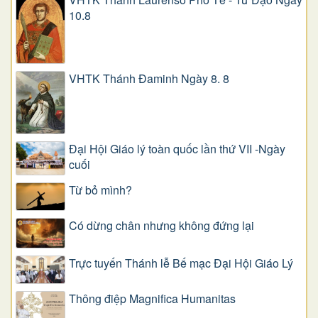
10.8
VHTK Thánh Đaminh Ngày 8. 8
Đại Hội Giáo lý toàn quốc lần thứ VII -Ngày
cuối
Từ bỏ mình?
Có dừng chân nhưng không đứng lại
Trực tuyến Thánh lễ Bế mạc Đại Hội Giáo Lý
Thông điệp Magnifica Humanitas