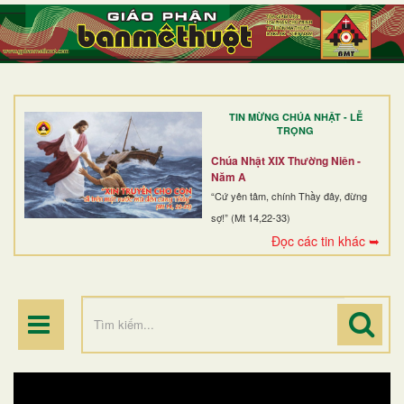
TRANG NHẤT
GIỚI THIỆU
GIÁO XỨ
TIN MỪNG CHÚA NHẬT - LỄ
DÒNG TU
TRỌNG
BAN MỤC VỤ
Chúa Nhật XIX Thường Niên -
Năm A
ĐOÀN THỂ CG
“Cứ yên tâm, chính Thầy đây, đừng
sợ!” (Mt 14,22-33)
LINH MỤC
Đọc các tin khác ➥
ĐIỂM HÀNH HƯƠNG