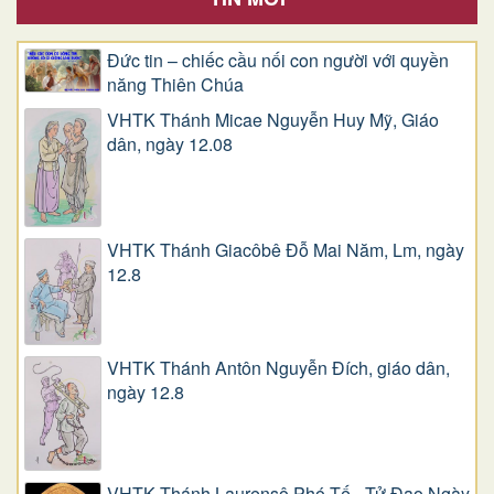
Đức tin – chiếc cầu nối con người với quyền
năng Thiên Chúa
VHTK Thánh Micae Nguyễn Huy Mỹ, Giáo
dân, ngày 12.08
VHTK Thánh Giacôbê Ðỗ Mai Năm, Lm, ngày
12.8
VHTK Thánh Antôn Nguyễn Ðích, giáo dân,
ngày 12.8
VHTK Thánh Laurensô Phó Tế - Tử Đạo Ngày