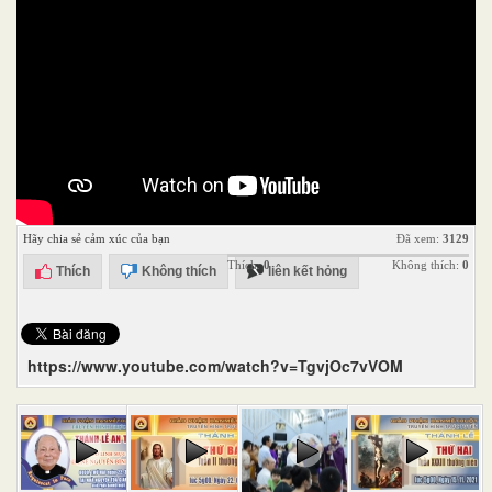
Hãy chia sẻ cảm xúc của bạn
Đã xem:
3129
Thích:
0
Không thích:
0
Thích
Không thích
liên kết hỏng
https://www.youtube.com/watch?v=TgvjOc7vVOM