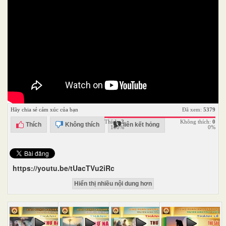
Hãy chia sẻ cảm xúc của bạn
Đã xem:
5379
Thích:
2
Không thích:
0
Thích
Không thích
liên kết hỏng
100%
0%
https://youtu.be/tUacTVu2iRc
Hiển thị nhiều nội dung hơn