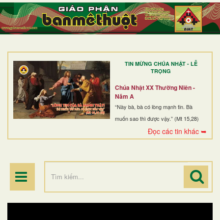
TRANG NHẤT
GIỚI THIỆU
GIÁO XỨ
TIN MỪNG CHÚA NHẬT - LỄ
DÒNG TU
TRỌNG
BAN MỤC VỤ
Chúa Nhật XX Thường Niên -
Năm A
ĐOÀN THỂ CG
“Này bà, bà có lòng mạnh tin. Bà
muốn sao thì được vậy.” (Mt 15,28)
LINH MỤC
Đọc các tin khác ➥
ĐIỂM HÀNH HƯƠNG