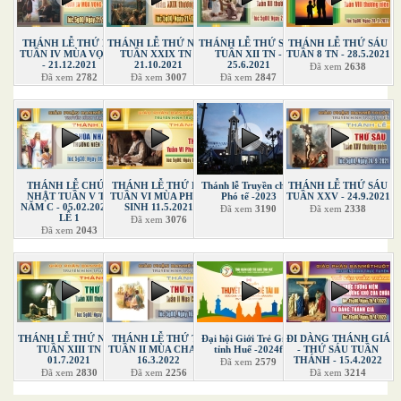
THÁNH LỄ THỨ BA
THÁNH LỄ THỨ NĂM
THÁNH LỄ THỨ SÁU
THÁNH LỄ THỨ SÁU
TUẦN IV MÙA VỌNG
TUẦN XXIX TN -
TUẦN XII TN -
TUẦN 8 TN - 28.5.2021
- 21.12.2021
21.10.2021
25.6.2021
Đã xem
2638
Đã xem
2782
Đã xem
3007
Đã xem
2847
THÁNH LỄ CHÚA
THÁNH LỄ THỨ BA
Thánh lễ Truyền chức
THÁNH LỄ THỨ SÁU
NHẬT TUẦN V TN
TUẦN VI MÙA PHỤC
Phó tế -2023
TUẦN XXV - 24.9.2021
NĂM C - 05.02.2022 -
SINH 11.5.2021
Đã xem
3190
Đã xem
2338
LỄ 1
Đã xem
3076
Đã xem
2043
THÁNH LỄ THỨ NĂM
THÁNH LỄ THỨ TƯ
Đại hội Giới Trẻ Giáo
ĐI DÀNG THÁNH GIÁ
TUẦN XIII TN
TUẦN II MÙA CHAY -
tỉnh Huế -2024f
- THỨ SÁU TUẦN
01.7.2021
16.3.2022
THÁNH - 15.4.2022
Đã xem
2579
Đã xem
2830
Đã xem
2256
Đã xem
3214