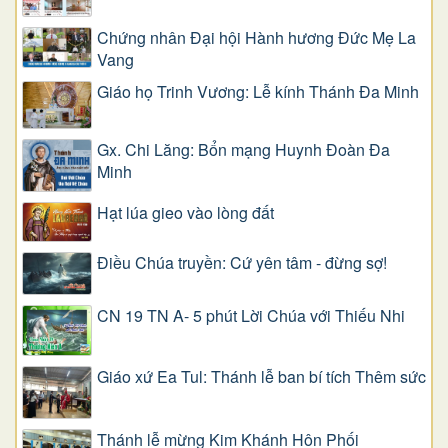
Chứng nhân Đại hội Hành hương Đức Mẹ La
Vang
Giáo họ Trinh Vương: Lễ kính Thánh Đa Minh
Gx. Chi Lăng: Bổn mạng Huynh Đoàn Đa
Minh
Hạt lúa gieo vào lòng đất
Điều Chúa truyền: Cứ yên tâm - đừng sợ!
CN 19 TN A- 5 phút Lời Chúa với Thiếu Nhi
Giáo xứ Ea Tul: Thánh lễ ban bí tích Thêm sức
Thánh lễ mừng Kim Khánh Hôn Phối