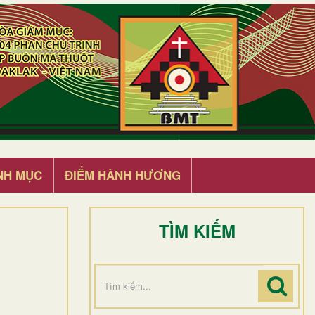
NH MỤC
ĐIỂM HÀNH HƯƠNG
TÌM KIẾM