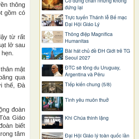
Có dừng chân nhưng không
yền thông
đứng lại
ột gồm có
Trực tuyến Thánh lễ Bế mạc
Đại Hội Giáo Lý
Thông điệp Magnifica
ậy từ rất
Humanitas
ạt lở sau
Bài hát chủ đề ĐH Giới trẻ TG
 hẹn.
Seoul 2027
ĐTC sẽ tông du Uruguay,
 thân mật
Argentina và Pêru
 băng qua
Tiếp kiến chung (5/8)
i thế, Đà
Tình yêu muôn thuở
cộng đoàn
Khi Chúa thinh lặng
Tòa Giáo
đoàn biết
trong tâm
Đại Hội Giáo lý toàn quốc lần