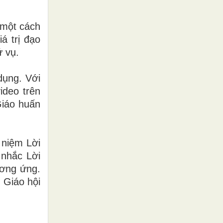
 một cách
á trị đạo
ứ vụ.
 dụng.
Với
ideo trên
Giáo huấn
 niệm Lời
 nhắc Lời
ương ứng.
 Giáo hội