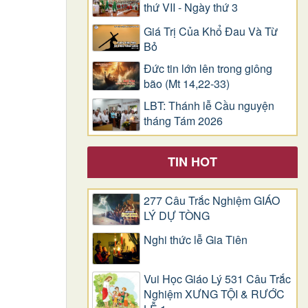
thứ VII - Ngày thứ 3
Giá Trị Của Khổ Ðau Và Từ
Bỏ
Đức tin lớn lên trong giông
bão (Mt 14,22-33)
LBT: Thánh lễ Cầu nguyện
tháng Tám 2026
TIN HOT
277 Câu Trắc Nghiệm GIÁO
LÝ DỰ TÒNG
Nghi thức lễ Gia Tiên
Vui Học Giáo Lý 531 Câu Trắc
Nghiệm XƯNG TỘI & RƯỚC