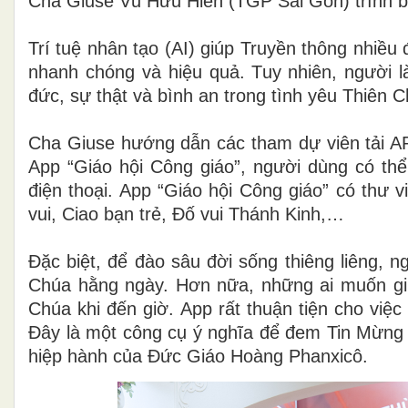
Cha
Giuse
Vũ Hữu Hiền (TGP Sài Gòn) trình 
Trí tuệ nhân tạo (AI) giúp Truyền thông nhiều 
nhanh chóng và hiệu quả. Tuy nhiên, người là
đức, sự thật và bình an trong tình yêu Thiên 
Cha Giuse hướng dẫn các tham dự viên tải AP
App “Giáo hội Công giáo”, người dùng có thể
điện thoại
. App “Giáo hội Công giáo”
có
thư v
vui, Ciao bạn trẻ, Đố vui Thánh Kinh,…
Đặc biệt, để đào sâu đời sống thiêng liêng, 
Chúa hằng ngày. Hơn nữa, những ai muốn giữ
Chúa khi đến giờ. App rất thuận tiện cho việc
Đây là một công cụ ý nghĩa để đem Tin Mừng đ
hiệp hành của Đức Giáo Hoàng Phanxicô.