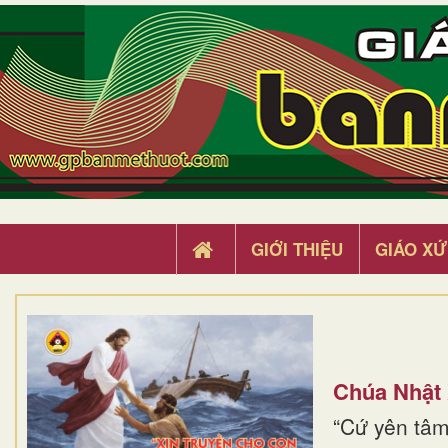
GIỚI THIỆU
GIÁO XỨ
Chúa Nhật
“Cứ yên tâm