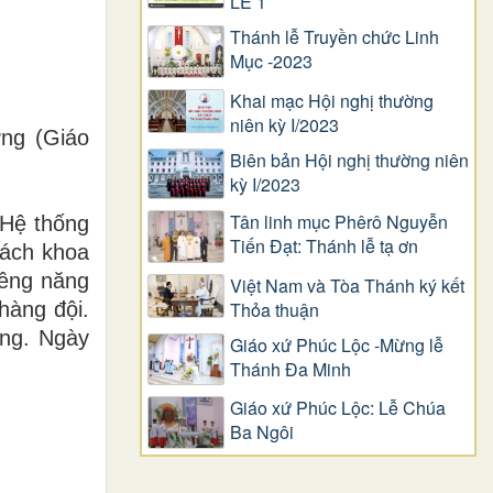
LỄ 1
Thánh lễ Truyền chức Linh
Mục -2023
Khai mạc Hội nghị thường
niên kỳ I/2023
ng (Giáo
Biên bản Hội nghị thường niên
kỳ I/2023
Tân linh mục Phêrô Nguyễn
 Hệ thống
Tiến Đạt: Thánh lễ tạ ơn
cách khoa
iêng năng
Việt Nam và Tòa Thánh ký kết
hàng đội.
Thỏa thuận
ụng. Ngày
Giáo xứ Phúc Lộc -Mừng lễ
Thánh Đa Minh
Giáo xứ Phúc Lộc: Lễ Chúa
Ba Ngôi