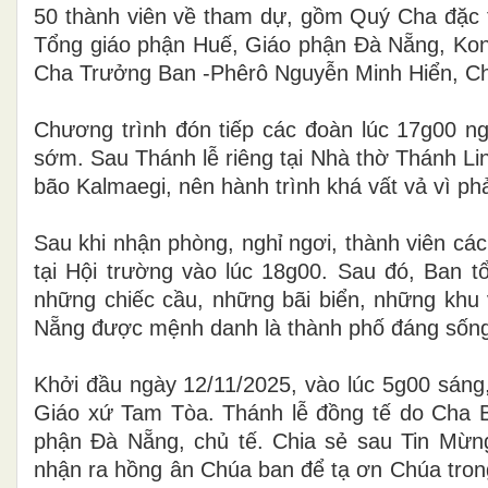
50 thành viên về tham dự, gồm Quý Cha đặc t
Tổng giáo phận Huế, Giáo phận Đà Nẵng, Ko
Cha Trưởng Ban -Phêrô Nguyễn Minh Hiển, Cha
Chương trình đón tiếp các đoàn lúc 17g00 ng
sớm. Sau Thánh lễ riêng tại Nhà thờ Thánh Li
bão Kalmaegi, nên hành trình khá vất vả vì ph
Sau khi nhận phòng, nghỉ ngơi, thành viên cá
tại Hội trường vào lúc 18g00. Sau đó, Ban t
những chiếc cầu, những bãi biển, những khu v
Nẵng được mệnh danh là thành phố đáng sống 
Khởi đầu ngày 12/11/2025, vào lúc 5g00 sáng
Giáo xứ Tam Tòa. Thánh lễ đồng tế do
Cha B
phận Đà Nẵng
, chủ tế. Chia sẻ sau Tin Mừn
nhận ra hồng ân Chúa ban để tạ ơn Chúa trong