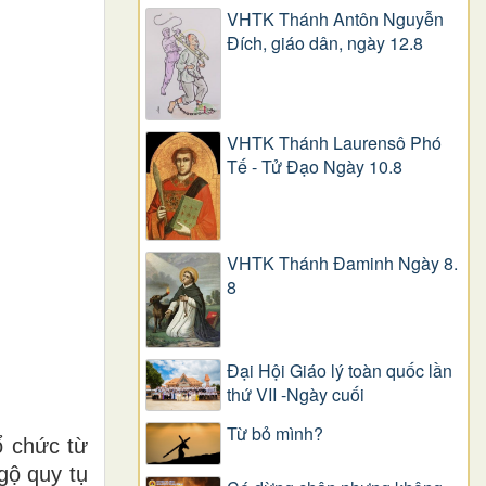
VHTK Thánh Antôn Nguyễn
Ðích, giáo dân, ngày 12.8
VHTK Thánh Laurensô Phó
Tế - Tử Đạo Ngày 10.8
VHTK Thánh Đaminh Ngày 8.
8
Đại Hội Giáo lý toàn quốc lần
thứ VII -Ngày cuối
Từ bỏ mình?
ổ chức từ
gộ quy tụ