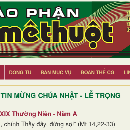
DÒNG TU
BAN MỤC VỤ
ĐOÀN THỂ CG
LI
TIN MỪNG CHÚA NHẬT - LỄ TRỌNG
 XIX Thường Niên - Năm A
, chính Thầy đây, đừng sợ!” (Mt 14,22-33)