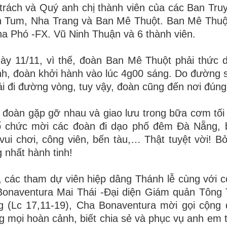
rách và Quý anh chị thành viên của các Ban Tru
n Tum, Nha Trang và Ban Mê Thuột. Ban Mê Thu
 Phó -FX. Vũ Ninh Thuận và 6 thành viên.
ày 11/11, vì thế, đoàn Ban Mê Thuột phải thức d
nh, đoàn khởi hành vào lúc 4g00 sáng. Do đường s
ải đi đường vòng, tuy vậy, đoàn cũng đến nơi đúng
c đoàn gặp gỡ nhau và giao lưu trong bữa cơm tối
ổ chức mời các đoàn đi
dạo phố đêm Đà Nẵng
,
ui chơi, công viên, bến tàu,… Thật tuyệt vời! Bở
nhất hành tinh!
, các tham dự viên hiệp dâng Thánh lễ cùng với 
onaventura Mai Thái
-
Đại diện Giám quản Tông 
g (Lc 17,11-19),
Cha Bonaventura
mời gọi cộng 
 mọi hoàn cảnh, biết chia sẻ và phục vụ anh em 