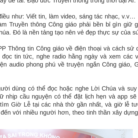
bày
đề tài
: Đạo đức Truyền thông trong thời đại AI.
điều như: Viết tin, làm video, sáng tác nhạc, v.v…
m Truyền thông Công giáo phải bền bỉ gìn giữ gi
Chúa. Đó là nền tảng tạo nên vẻ đẹp thực sự của s
P Thông tin Công giáo về điện thoại và cách sử
 đọc tin tức, nghe radio hằng ngày và xem các v
iện audio phong phú về truyện ngắn Công giáo, 
người dùng có thể đọc
hoặc
nghe Lời Chúa và suy
 nhịp cầu nguyện có thể đặt lịch hẹn và app sẽ
 tìm Giờ Lễ tại các nhà thờ
gần nhất
, và giờ lễ t
ến với nhiều người hơn, theo tinh thần xây dựng