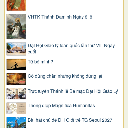
VHTK Thánh Đaminh Ngày 8. 8
Đại Hội Giáo lý toàn quốc lần thứ VII -Ngày
cuối
Từ bỏ mình?
Có dừng chân nhưng không đứng lại
Trực tuyến Thánh lễ Bế mạc Đại Hội Giáo Lý
Thông điệp Magnifica Humanitas
Bài hát chủ đề ĐH Giới trẻ TG Seoul 2027