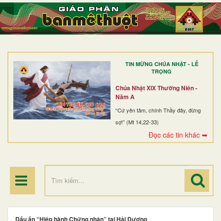
TRANG NHẤT
GIỚI THIỆU
GIÁO XỨ
TIN MỪNG CHÚA NHẬT - LỄ
DÒNG TU
TRỌNG
BAN MỤC VỤ
Chúa Nhật XIX Thường Niên -
Năm A
ĐOÀN THỂ CG
“Cứ yên tâm, chính Thầy đây, đừng
sợ!” (Mt 14,22-33)
LINH MỤC
Đọc các tin khác ➥
ĐIỂM HÀNH HƯƠNG
Dấu ấn “Hiệp hành Chứng nhân” tại Hải Dương