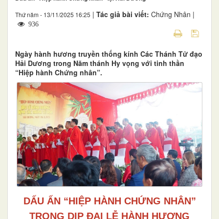
|
Tác giả bài viết:
Chứng Nhân |
Thứ năm - 13/11/2025 16:25
936
Ngày hành hương truyền thống kính Các Thánh Tử đạo
Hải Dương trong Năm thánh Hy vọng với tinh thần
“Hiệp hành Chứng nhân”.
DẤU ẤN “HIỆP HÀNH CHỨNG NHÂN”
TRONG DỊP ĐẠI LỄ HÀNH HƯƠNG