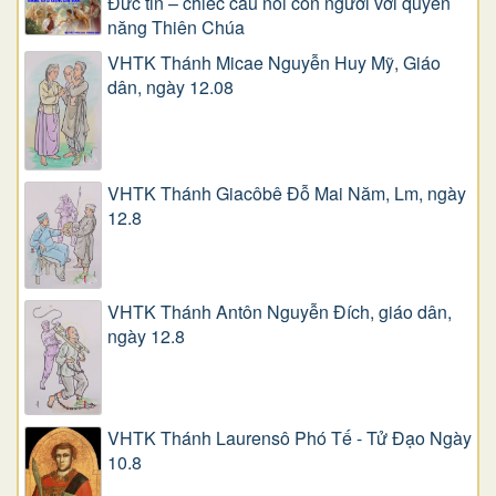
Đức tin – chiếc cầu nối con người với quyền
năng Thiên Chúa
VHTK Thánh Micae Nguyễn Huy Mỹ, Giáo
dân, ngày 12.08
VHTK Thánh Giacôbê Ðỗ Mai Năm, Lm, ngày
12.8
VHTK Thánh Antôn Nguyễn Ðích, giáo dân,
ngày 12.8
VHTK Thánh Laurensô Phó Tế - Tử Đạo Ngày
10.8